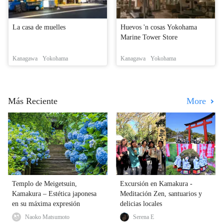
La casa de muelles
Huevos 'n cosas Yokohama
Marine Tower Store
Kanagawa
Yokohama
Kanagawa
Yokohama
Más Reciente
More
Templo de Meigetsuin,
Excursión en Kamakura -
Kamakura – Estética japonesa
Meditación Zen, santuarios y
en su máxima expresión
delicias locales
Naoko Matsumoto
Serena E