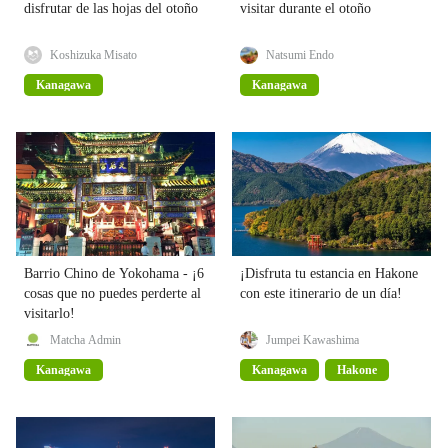
disfrutar de las hojas del otoño
visitar durante el otoño
Koshizuka Misato
Natsumi Endo
Kanagawa
Kanagawa
Barrio Chino de Yokohama - ¡6
¡Disfruta tu estancia en Hakone
cosas que no puedes perderte al
con este itinerario de un día!
visitarlo!
Matcha Admin
Jumpei Kawashima
Kanagawa
Kanagawa
Hakone