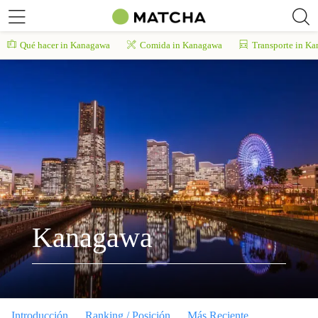
Qué hacer in Kanagawa
Comida in Kanagawa
Transporte in K
Kanagawa
Introducción
Ranking / Posición
Más Reciente