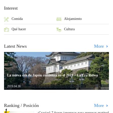
Interest
Comida
Alojamiento
Qué hacer
Cultura
Latest News
More
La nueva era de Japón comienza en el 2019 – La Era Reiwa
2019.04.30
Ranking / Posición
More
¡Gracias! 7 frases japonesas para expresar gratitud