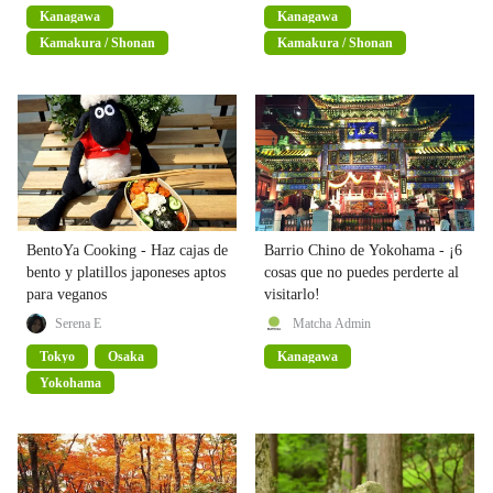
Kanagawa
Kanagawa
Kamakura / Shonan
Kamakura / Shonan
BentoYa Cooking - Haz cajas de
Barrio Chino de Yokohama - ¡6
bento y platillos japoneses aptos
cosas que no puedes perderte al
para veganos
visitarlo!
Serena E
Matcha Admin
Tokyo
Osaka
Kanagawa
Yokohama