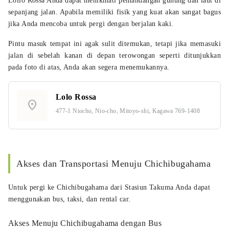
Lollo Rossa Anda dapat menikmati pemandangan gunung dan laut di
sepanjang jalan. Apabila memiliki fisik yang kuat akan sangat bagus
jika Anda mencoba untuk pergi dengan berjalan kaki.
Pintu masuk tempat ini agak sulit ditemukan, tetapi jika memasuki
jalan di sebelah kanan di depan terowongan seperti ditunjukkan
pada foto di atas, Anda akan segera menemukannya.
Lolo Rossa
location_on
477-1 Niocho, Nio-cho, Mitoyo-shi, Kagawa 769-1408
Akses dan Transportasi Menuju Chichibugahama
Untuk pergi ke Chichibugahama dari Stasiun Takuma Anda dapat
menggunakan bus, taksi, dan rental car.
Akses Menuju Chichibugahama dengan Bus