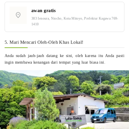
awan gratis
location_on
383 Ienoura, Niocho, Kota Mitoyo, Prefektur Kagawa 769-
1410
5. Mari Mencari Oleh-Oleh Khas Lokal!
Anda sudah jauh-jauh datang ke sini, oleh karena itu Anda pasti
ingin membawa kenangan dari tempat yang luar biasa ini.