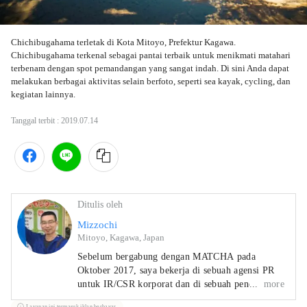
Chichibugahama terletak di Kota Mitoyo, Prefektur Kagawa. 
Chichibugahama terkenal sebagai pantai terbaik untuk menikmati matahari 
terbenam dengan spot pemandangan yang sangat indah. Di sini Anda dapat 
melakukan berbagai aktivitas selain berfoto, seperti sea kayak, cycling, dan 
kegiatan lainnya.
Tanggal terbit :
2019.07.14
Ditulis oleh
Mizzochi
Mitoyo, Kagawa, Japan
Sebelum bergabung dengan MATCHA pada
Oktober 2017, saya bekerja di sebuah agensi PR
untuk IR/CSR korporat dan di sebuah penerbit
more
yang menerbitkan majalah yang berfokus pada
Layanan ini termasuk iklan berbayar.