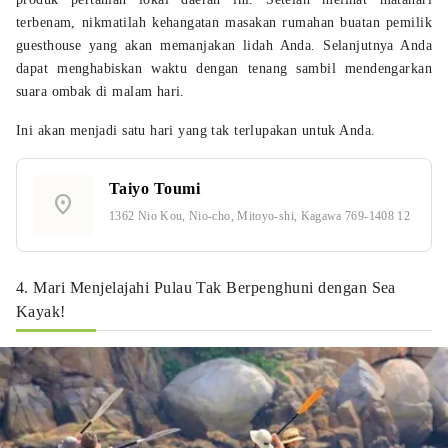
terbenam, nikmatilah kehangatan masakan rumahan buatan pemilik
guesthouse yang akan memanjakan lidah Anda. Selanjutnya Anda
dapat menghabiskan waktu dengan tenang sambil mendengarkan
suara ombak di malam hari.
Ini akan menjadi satu hari yang tak terlupakan untuk Anda.
Taiyo Toumi
location_on
1362 Nio Kou, Nio-cho, Mitoyo-shi, Kagawa 769-1408 12
4. Mari Menjelajahi Pulau Tak Berpenghuni dengan Sea
Kayak!