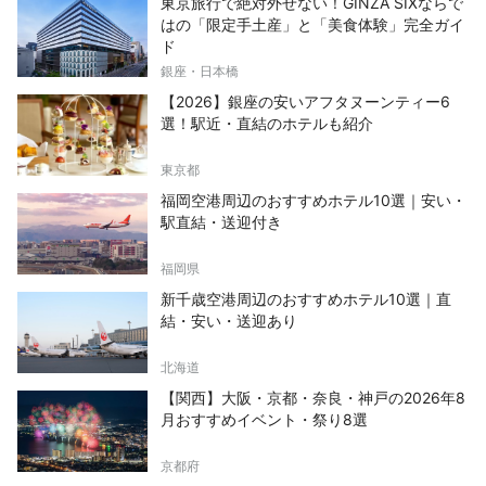
東京旅行で絶対外せない！GINZA SIXならで
はの「限定手土産」と「美食体験」完全ガイ
ド
銀座・日本橋
【2026】銀座の安いアフタヌーンティー6
選！駅近・直結のホテルも紹介
東京都
福岡空港周辺のおすすめホテル10選｜安い・
駅直結・送迎付き
福岡県
新千歳空港周辺のおすすめホテル10選｜直
結・安い・送迎あり
北海道
【関西】大阪・京都・奈良・神戸の2026年8
月おすすめイベント・祭り8選
京都府