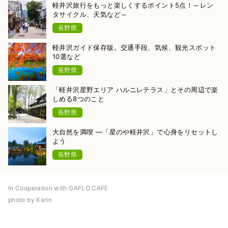
軽井沢旅行をもっと楽しくするポイント5点！～レン
タサイクル、天気など～
長野県
軽井沢ガイド保存版。交通手段、気候、観光スポット
10選など
長野県
「軽井沢星野エリア ハルニレテラス」とその周辺で楽
しめる8つのこと
長野県
大自然を満喫 ―「星のや軽井沢」で心身をリセットし
よう
長野県
In Cooperation with GAFLO CAFE
photo by Karin