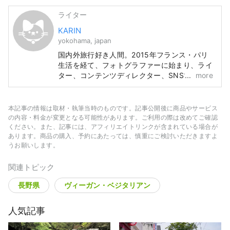
ライター
KARIN
yokohama, japan
国内外旅行好き人間。2015年フランス・パリ
生活を経て、フォトグラファーに始まり、ライ
ター、コンテンツディレクター、SNSマーケ
more
と幅を広げてパラレルキャリアを邁進。週末は
黒帯を締めて稽古に励んでおります。
本記事の情報は取材・執筆当時のものです。記事公開後に商品やサービス
の内容・料金が変更となる可能性があります。ご利用の際は改めてご確認
ください。また、記事には、アフィリエイトリンクが含まれている場合が
あります。商品の購入、予約にあたっては、慎重にご検討いただきますよ
うお願いします。
関連トピック
長野県
ヴィーガン・ベジタリアン
人気記事