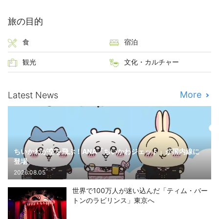
旅の目的
食
宿泊
観光
文化・カルチャー
More
Latest News
ちいかわが空を飛ぶ！ANA「ちいかわジェット」が国内線に
登場
2026.08.05
世界で100万人が迷い込んだ「ティム・バー
トンのラビリンス」東京へ