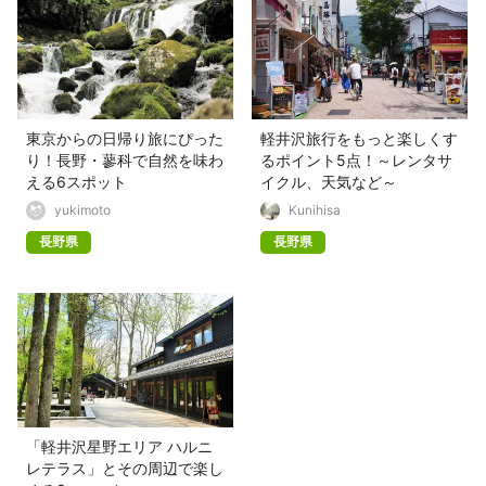
東京からの日帰り旅にぴった
軽井沢旅行をもっと楽しくす
り！長野・蓼科で自然を味わ
るポイント5点！～レンタサ
える6スポット
イクル、天気など～
yukimoto
Kunihisa
長野県
長野県
「軽井沢星野エリア ハルニ
レテラス」とその周辺で楽し