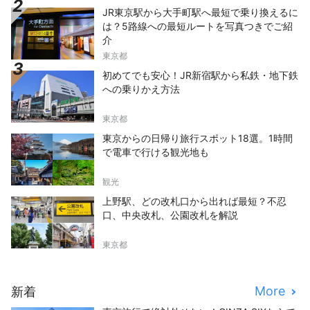
JR東京駅から大手町駅へ最短で乗り換えるに
は？5路線への最短ルートを写真つきでご紹
介
東京都
初めてでも安心！JR新宿駅から私鉄・地下鉄
への乗りかえ方法
東京都
東京からの日帰り旅行スポット18選。1時間
で電車で行ける観光地も
観光
上野駅、どの改札口から出れば最短？不忍
口、中央改札、公園改札を解説
東京都
More
新着