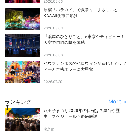
2026.08.03
原宿「ハラカド」で夏祭り！よさこいと
KAWAII夜市に熱狂
2026.08.03
『薬屋のひとりごと』×東京シティビュー！
天空で猫猫の舞を体感
2026.08.03
ハウステンボスのハロウィンが進化！ミッフ
ィーと本格ホラーに大興奮
2026.07.29
More
ランキング
八王子まつり2026年の日程は？屋台や歴
史、スケジュールも徹底解説
東京都