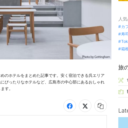
人気
カ
寿
To
箱
旅
すめのホテルをまとめた記事です。安く宿泊できる呉エリア
光にぴったりなホテルなど、広島市の中心部にあるおしゃれ
します。
Lat