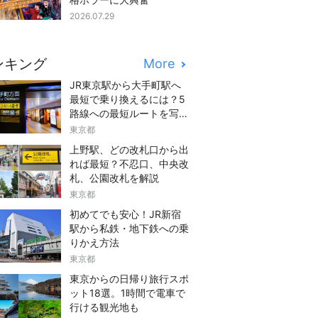
2026.07.29
ンキング
More
JR東京駅から大手町駅へ
最短で乗り換えるには？5
路線への最短ルートを写真
つきでご紹介
東京都
上野駅、どの改札口から出
れば最短？不忍口、中央改
札、公園改札を解説
東京都
初めてでも安心！JR新宿
駅から私鉄・地下鉄への乗
りかえ方法
東京都
東京からの日帰り旅行スポ
ット18選。1時間で電車で
行ける観光地も