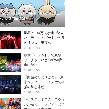
いかわが空を飛ぶ！ANA「ちいかわジェ
ト」が国内線に登場
6.08.05
世界で100万人が迷い込ん
だ「ティム・バートンのラ
ビリンス」東京へ
2026.08.03
原宿「ハラカド」で夏祭
り！よさこいとKAWAII夜
市に熱狂
2026.08.03
『薬屋のひとりごと』×東
京シティビュー！天空で猫
猫の舞を体感
2026.08.03
ハウステンボスのハロウィ
ンが進化！ミッフィーと本
格ホラーに大興奮