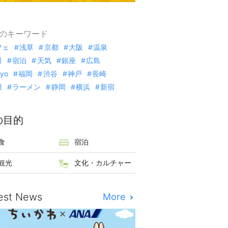
のキーワード
フェ
浅草
京都
大阪
温泉
司
宿泊
天気
銀座
広島
kyo
福岡
渋谷
神戸
長崎
根
ラーメン
静岡
横浜
新宿
の目的
食
宿泊
観光
文化・カルチャー
est News
More