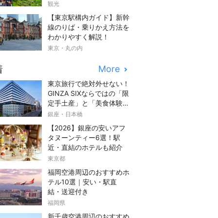
観光
【東京駅構内ガイド】新幹
線のりば・乗りかえ方法を
わかりやすく解説！
東京・丸の内
着
More
東京旅行で絶対外せない！
GINZA SIXならではの「限
定手土産」と「美食体験」
完全ガイド
銀座・日本橋
【2026】銀座の安いアフ
タヌーンティー6選！駅
近・直結のホテルも紹介
東京都
福岡空港周辺のおすすめホ
テル10選｜安い・駅直
結・送迎付き
福岡県
新千歳空港周辺のおすすめ