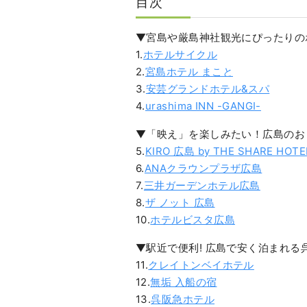
目次
▼宮島や厳島神社観光にぴったりの
1.
ホテルサイクル
2.
宮島ホテル まこと
3.
安芸グランドホテル&スパ
4.
urashima INN -GANGI-
▼「映え」を楽しみたい！広島のお
5.
KIRO 広島 by THE SHARE HOTE
6.
ANAクラウンプラザ広島
7.
三井ガーデンホテル広島
8.
ザ ノット 広島
10.
ホテルビスタ広島
▼駅近で便利! 広島で安く泊まれる
11.
クレイトンベイホテル
12.
無垢 入船の宿
13.
呉阪急ホテル