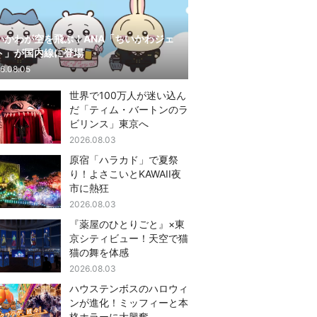
いかわが空を飛ぶ！ANA「ちいかわジェ
ト」が国内線に登場
6.08.05
世界で100万人が迷い込ん
だ「ティム・バートンのラ
ビリンス」東京へ
2026.08.03
原宿「ハラカド」で夏祭
り！よさこいとKAWAII夜
市に熱狂
2026.08.03
『薬屋のひとりごと』×東
京シティビュー！天空で猫
猫の舞を体感
2026.08.03
ハウステンボスのハロウィ
ンが進化！ミッフィーと本
格ホラーに大興奮