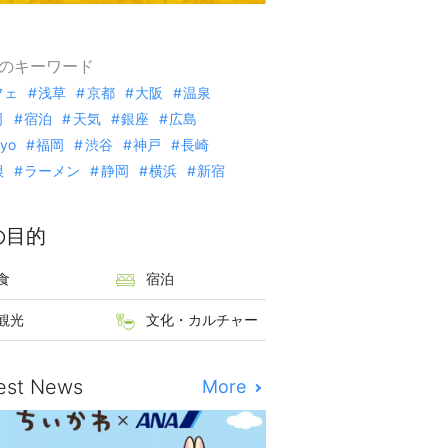
のキーワード
フェ
浅草
京都
大阪
温泉
司
宿泊
天気
銀座
広島
kyo
福岡
渋谷
神戸
長崎
根
ラーメン
静岡
横浜
新宿
の目的
食
宿泊
観光
文化・カルチャー
est News
More