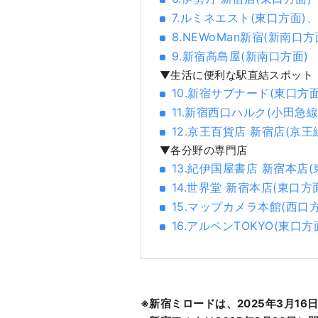
7.ルミネエスト(東口方面)
8.NEWoMan新宿(新南口方
9.新宿高島屋(新南口方面)
▼生活に便利な駅直結スポット
10.新宿サブナード(東口方面
11.新宿西口ハルク(小田急線
12.京王百貨店 新宿店(京王
▼各分野の専門店
13.紀伊国屋書店 新宿本店(
14.世界堂 新宿本店(東口方
15.マップカメラ本館(西口方
16.アルペンTOKYO(東口方
※新宿ミロードは、2025年3月16