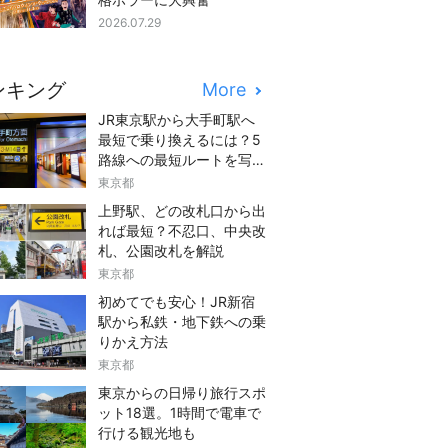
2026.07.29
ンキング
More
JR東京駅から大手町駅へ
最短で乗り換えるには？5
路線への最短ルートを写真
つきでご紹介
東京都
上野駅、どの改札口から出
れば最短？不忍口、中央改
札、公園改札を解説
東京都
初めてでも安心！JR新宿
駅から私鉄・地下鉄への乗
りかえ方法
東京都
東京からの日帰り旅行スポ
ット18選。1時間で電車で
行ける観光地も