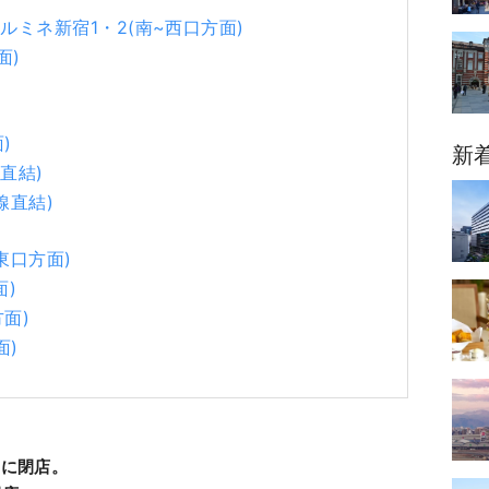
、ルミネ新宿1・2(南~西口方面)
面)
)
新
直結)
線直結)
東口方面)
面)
面)
面)
日に閉店。