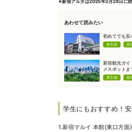
※新宿アルタは2025年2月28日に
あわせて読みたい
初めてでも安
東京都
新
新宿観光ガイ
メスポットま
東京都
新
学生にもおすすめ！安
1.新宿マルイ 本館(東口方面