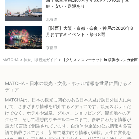
結・安い・送迎あり
北海道
【関西】大阪・京都・奈良・神戸の2026年8
月おすすめイベント・祭り8選
京都府
MATCHA
神奈川県観光ガイド
【クリスマスマーケット in 横浜赤レンガ倉
MATCHA - 日本の観光・文化・ホテル情報を世界に届けるメ
ディア
MATCHAは、日本の観光に関心のある日本人及び訪日外国人に向
けて、さまざまな情報を紹介するメディアです。観光スポットだ
けでなく、ホテルや温泉、グルメ、ショッピング、観光地へのア
クセス、そして理想的なモデルコースまで、多岐にわたる情報が
最大10言語で網羅されています。自治体や企業の公式情報も多言
語で掲載されており、新鮮で魅力的な情報が満載。人生に変化を
求め、新しい可能性を探求するみなさん、MATCHAを通じて、素