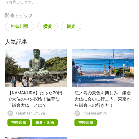
うお願いします。
関連トピック
神奈川県
横浜
観光
人気記事
【KAMAKURA】たった20円
江ノ島の景色を楽しみ、鎌倉
で大仏の中を探検！猫背な
大仏に会いに行こう。東京か
「鎌倉大仏」とは？
ら鎌倉への行き方！
TakahashiChuya
Inou masahiro
神奈川県
鎌倉・湘南
神奈川県