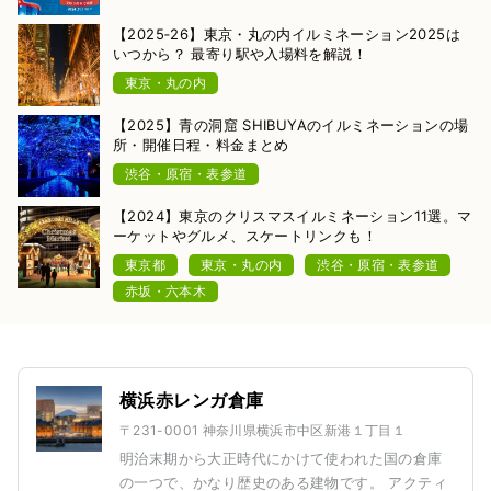
【2025‐26】東京・丸の内イルミネーション2025は
いつから？ 最寄り駅や入場料を解説！
東京・丸の内
【2025】青の洞窟 SHIBUYAのイルミネーションの場
所・開催日程・料金まとめ
渋谷・原宿・表参道
【2024】東京のクリスマスイルミネーション11選。マ
ーケットやグルメ、スケートリンクも！
東京都
東京・丸の内
渋谷・原宿・表参道
赤坂・六本木
横浜赤レンガ倉庫
〒231-0001 神奈川県横浜市中区新港１丁目１
明治末期から大正時代にかけて使われた国の倉庫
の一つで、かなり歴史のある建物です。 アクティ