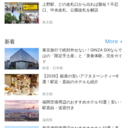
上野駅、どの改札口から出れば最短？不忍
口、中央改札、公園改札を解説
東京都
More
新着
東京旅行で絶対外せない！GINZA SIXならで
はの「限定手土産」と「美食体験」完全ガイ
ド
銀座・日本橋
【2026】銀座の安いアフタヌーンティー6
選！駅近・直結のホテルも紹介
東京都
福岡空港周辺のおすすめホテル10選｜安い・
駅直結・送迎付き
福岡県
新千歳空港周辺のおすすめホテル10選｜直