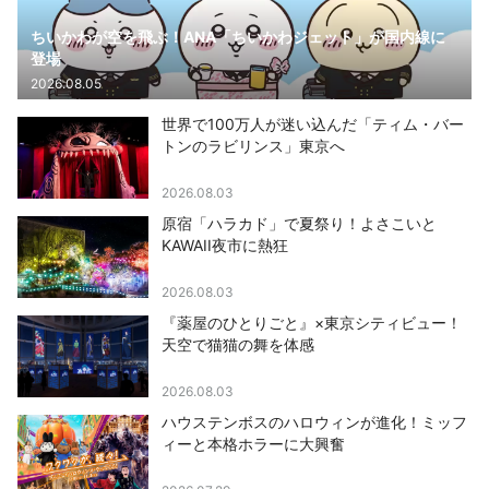
ちいかわが空を飛ぶ！ANA「ちいかわジェット」が国内線に
登場
2026.08.05
世界で100万人が迷い込んだ「ティム・バー
トンのラビリンス」東京へ
2026.08.03
原宿「ハラカド」で夏祭り！よさこいと
KAWAII夜市に熱狂
2026.08.03
『薬屋のひとりごと』×東京シティビュー！
天空で猫猫の舞を体感
2026.08.03
ハウステンボスのハロウィンが進化！ミッフ
ィーと本格ホラーに大興奮