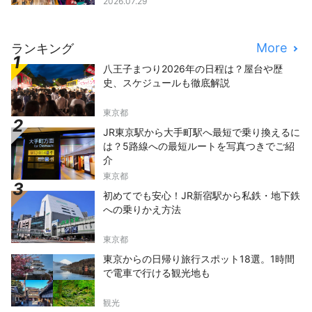
2026.07.29
More
ランキング
八王子まつり2026年の日程は？屋台や歴
史、スケジュールも徹底解説
東京都
JR東京駅から大手町駅へ最短で乗り換えるに
は？5路線への最短ルートを写真つきでご紹
介
東京都
初めてでも安心！JR新宿駅から私鉄・地下鉄
への乗りかえ方法
東京都
東京からの日帰り旅行スポット18選。1時間
で電車で行ける観光地も
観光