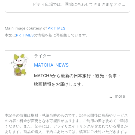
ビティ広場では、季節に合わせてさまざまなアク
ティビティを頻繁に開催しています。 老舗店、新
しいタイプの土産ショップ、飲食店や雑貨などの
物販店が横浜らしいお洒落なショップが並びま
Main image courtesy of
PR TIMES
す。 ※カフェの営業時間は店舗により異なりま
本文は
PR TIMES
の情報を基に再編集しています。
す。 ※2Fスペース、 3F ホールの営業時間はイベ
ントにより異なります。
ライター
MATCHA-NEWS
MATCHAから最新の日本旅行・観光・食事・
映画情報をお届けします。
more
本記事の情報は取材・執筆当時のものです。記事公開後に商品やサービス
の内容・料金が変更となる可能性があります。ご利用の際は改めてご確認
ください。また、記事には、アフィリエイトリンクが含まれている場合が
あります。商品の購入、予約にあたっては、慎重にご検討いただきますよ