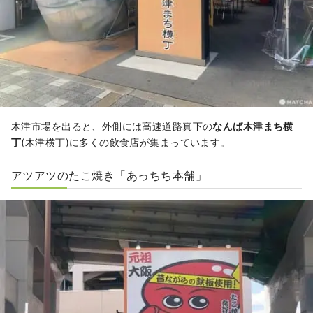
木津市場を出ると、外側には高速道路真下の
なんば木津まち横
丁
(木津横丁)に多くの飲食店が集まっています。
アツアツのたこ焼き「あっちち本舗」