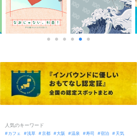
人気のキーワード
カフェ
浅草
京都
大阪
温泉
寿司
宿泊
天気