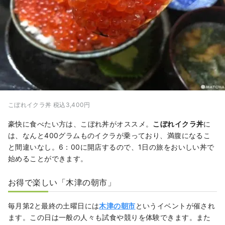
こぼれイクラ丼 税込3,400円
豪快に食べたい方は、こぼれ丼がオススメ。
こぼれイクラ丼
に
は、なんと400グラムものイクラが乗っており、満腹になるこ
と間違いなし。6：00に開店するので、1日の旅をおいしい丼で
始めることができます。
お得で楽しい「木津の朝市」
毎月第2と最終の土曜日には
木津の朝市
というイベントが催され
ます。この日は一般の人々も試食や競りを体験できます。また