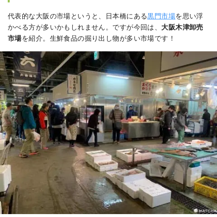
代表的な大阪の市場というと、日本橋にある
黒門市場
を思い浮
かべる方が多いかもしれません。ですが今回は、
大阪木津卸売
市場
を紹介。生鮮食品の掘り出し物が多い市場です！