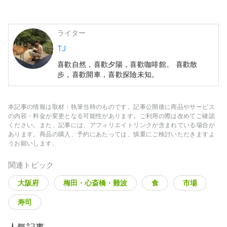
観光地としても穴場スポットですが、地元の人々
との交流や日本の食品文化を深く理解するには最
適な場所です。アクセスも便利で、多くの訪問者
ライター
にとって思い出に残る特別な体験となることでし
TJ
ょう。
喜歡自然，喜歡夕陽，喜歡咖啡館。 喜歡散
步，喜歡開車，喜歡探險未知。
本記事の情報は取材・執筆当時のものです。記事公開後に商品やサービス
の内容・料金が変更となる可能性があります。ご利用の際は改めてご確認
ください。また、記事には、アフィリエイトリンクが含まれている場合が
あります。商品の購入、予約にあたっては、慎重にご検討いただきますよ
うお願いします。
関連トピック
大阪府
梅田・心斎橋・難波
食
市場
寿司