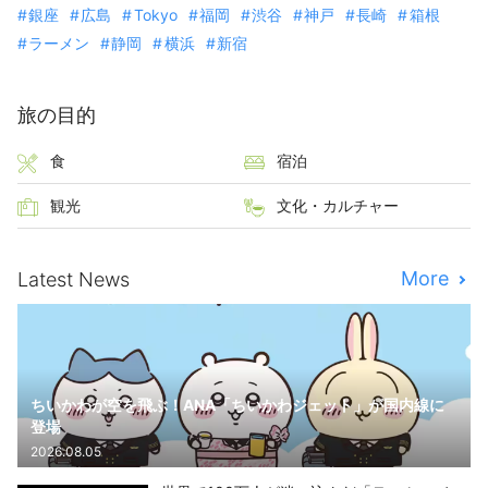
銀座
広島
Tokyo
福岡
渋谷
神戸
長崎
箱根
ラーメン
静岡
横浜
新宿
旅の目的
食
宿泊
観光
文化・カルチャー
More
Latest News
ちいかわが空を飛ぶ！ANA「ちいかわジェット」が国内線に
登場
2026.08.05