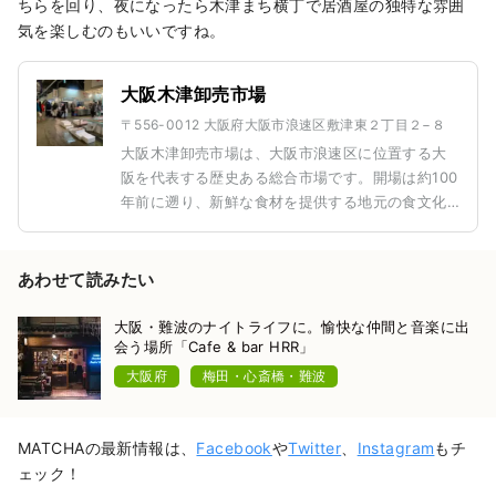
ちらを回り、夜になったら木津まち横丁で居酒屋の独特な雰囲
気を楽しむのもいいですね。
大阪木津卸売市場
〒556-0012 大阪府大阪市浪速区敷津東２丁目２−８
大阪木津卸売市場は、大阪市浪速区に位置する大
阪を代表する歴史ある総合市場です。開場は約100
年前に遡り、新鮮な食材を提供する地元の食文化
の中心地として親しまれています。「大阪の台
所」とも称され、地元の飲食店運営者だけでな
く、観光客も気軽に訪れることができる市場とし
あわせて読みたい
て人気があります。 市場内には約150店舗が集ま
り、新鮮な野菜、果物、魚介類からお肉や調味料
大阪・難波のナイトライフに。愉快な仲間と音楽に出
会う場所「Cafe & bar HRR」
まで幅広い商品が揃っています。特に新鮮な魚介
類が評判で、その場で楽しめる食事処も充実して
大阪府
梅田・心斎橋・難波
います。寿司や海鮮丼といった市場ならではのグ
ルメを堪能できるのも魅力の一つです。 また、流
通の裏側を覗く卸売市場特有の雰囲気も楽しみの
MATCHAの最新情報は、
Facebook
や
Twitter
、
Instagram
もチ
ポイント。朝早くから活気づく市場の様子は、訪
ェック！
れる人々に圧倒的なエネルギーを感じさせます。