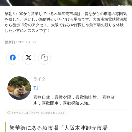
早朝5：00から営業している木津卸売市場は、昔ながらの市場の雰囲気
を残した、おいしい海鮮丼がいただける場所です。大阪南海電鉄難波駅
から徒歩10分のアクセス。大阪でおみやげ探しや魚市場の競りを体験
したい方にオススメです！
更新日 :
2021.04.06
ライター
TJ
喜歡自然，喜歡夕陽，喜歡咖啡館。 喜歡散
步，喜歡開車，喜歡探險未知。
本サービスにはプロモーションが含まれています
繁華街にある魚市場「大阪木津卸売市場」