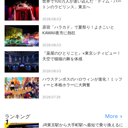
世界で100万人が迷い込んだ「ティム・バー
トンのラビリンス」東京へ
2026.08.03
原宿「ハラカド」で夏祭り！よさこいと
KAWAII夜市に熱狂
2026.08.03
『薬屋のひとりごと』×東京シティビュー！
天空で猫猫の舞を体感
2026.08.03
ハウステンボスのハロウィンが進化！ミッフ
ィーと本格ホラーに大興奮
2026.07.29
More
ランキング
JR東京駅から大手町駅へ最短で乗り換えるに