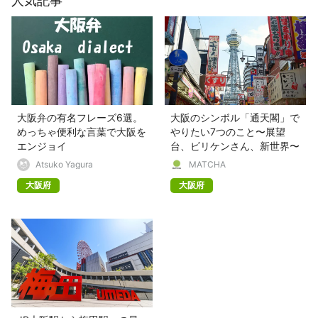
人気記事
大阪弁の有名フレーズ6選。
大阪のシンボル「通天閣」で
めっちゃ便利な言葉で大阪を
やりたい7つのこと〜展望
エンジョイ
台、ビリケンさん、新世界〜
Atsuko Yagura
MATCHA
大阪府
大阪府