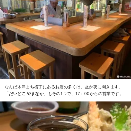
なんば木津まち横丁にあるお店の多くは、昼か夜に開きます。
「
だいどこ やまなか
」もその1つで、17：00からの営業です。