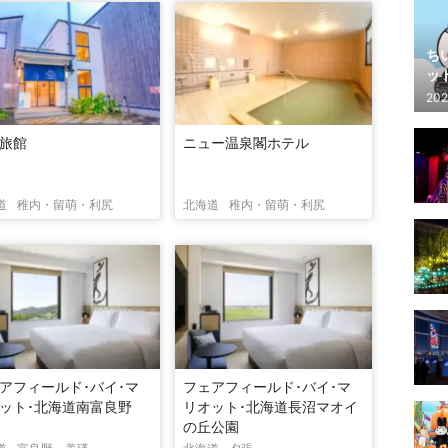
ち
ッ
202
旅館
ニュー温泉閣ホテル
道
稚内・留萌・利尻
北海道
稚内・留萌・利尻
アフィールド･バイ･マ
フェアフィールド･バイ･マ
ット･北海道南富良野
リオット･北海道長沼マオイ
の丘公園