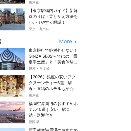
東京都
【東京駅構内ガイド】新幹
線のりば・乗りかえ方法を
わかりやすく解説！
東京・丸の内
着
More
東京旅行で絶対外せない！
GINZA SIXならではの「限
定手土産」と「美食体験」
完全ガイド
銀座・日本橋
【2026】銀座の安いアフ
タヌーンティー6選！駅
近・直結のホテルも紹介
東京都
福岡空港周辺のおすすめホ
テル10選｜安い・駅直
結・送迎付き
福岡県
新千歳空港周辺のおすすめ