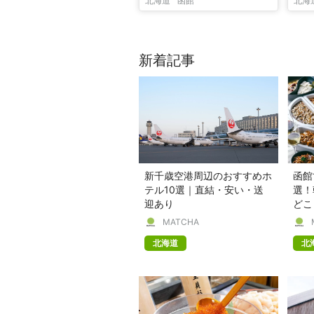
北海道
函館
北海
新着記事
新千歳空港周辺のおすすめホ
函館
テル10選｜直結・安い・送
選！
迎あり
どこ
MATCHA
北海道
北