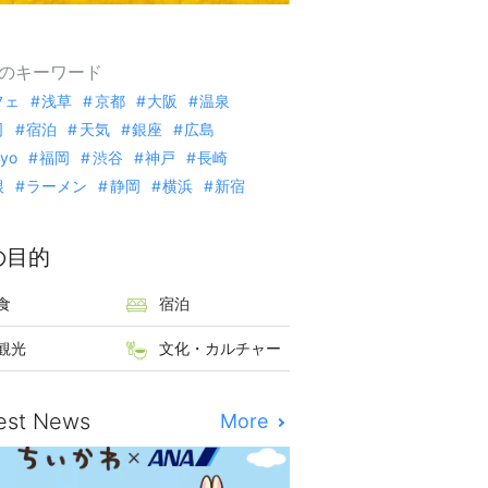
のキーワード
フェ
浅草
京都
大阪
温泉
司
宿泊
天気
銀座
広島
kyo
福岡
渋谷
神戸
長崎
根
ラーメン
静岡
横浜
新宿
の目的
食
宿泊
観光
文化・カルチャー
est News
More