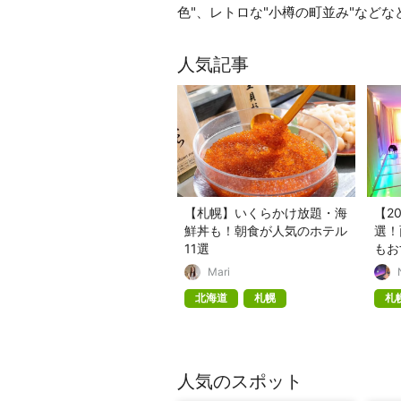
色"、レトロな"小樽の町並み"など
人気記事
【札幌】いくらかけ放題・海
【2
鮮丼も！朝食が人気のホテル
選！
11選
もお
Mari
北海道
札幌
札
人気のスポット