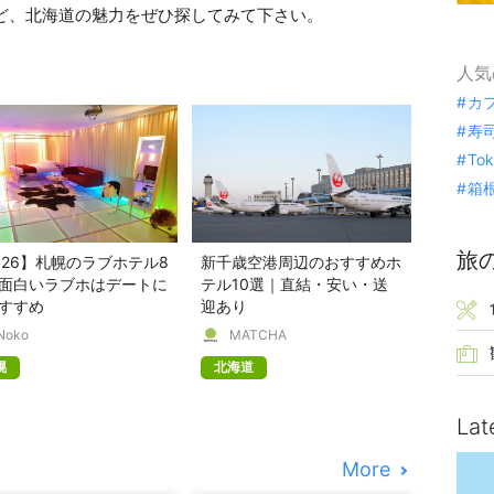
など、北海道の魅力をぜひ探してみて下さい。
人気
カ
寿
To
箱
旅
026】札幌のラブホテル8
新千歳空港周辺のおすすめホ
面白いラブホはデートに
テル10選｜直結・安い・送
すすめ
迎あり
Noko
MATCHA
幌
北海道
Lat
More