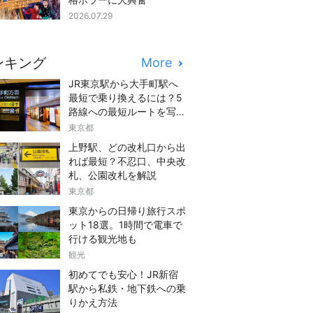
2026.07.29
ンキング
More
JR東京駅から大手町駅へ
最短で乗り換えるには？5
路線への最短ルートを写真
つきでご紹介
東京都
上野駅、どの改札口から出
れば最短？不忍口、中央改
札、公園改札を解説
東京都
東京からの日帰り旅行スポ
ット18選。1時間で電車で
行ける観光地も
観光
初めてでも安心！JR新宿
駅から私鉄・地下鉄への乗
りかえ方法