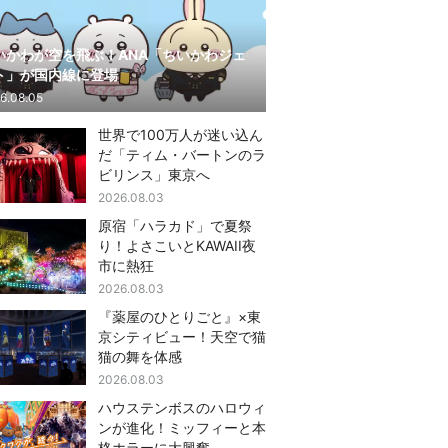
いかわが空を飛ぶ！ANA「ちいかわジェ
ト」が国内線に登場
6.08.05
世界で100万人が迷い込ん
だ「ティム・バートンのラ
ビリンス」東京へ
2026.08.03
原宿「ハラカド」で夏祭
り！よさこいとKAWAII夜
市に熱狂
2026.08.03
『薬屋のひとりごと』×東
京シティビュー！天空で猫
猫の舞を体感
2026.08.03
ハウステンボスのハロウィ
ンが進化！ミッフィーと本
格ホラーに大興奮