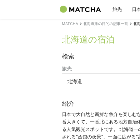
旅先
日
MATCHA
北海道旅の目的の記事一覧
北
北海道の宿泊
検索
旅先
北海道
紹介
日本で大自然と新鮮な魚介を楽しむ
番大きくて、一番北にある地方自治
る人気観光スポットです。 北海道一
される"函館の夜景"、一面に広がる