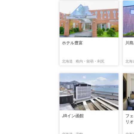
ホテル豊富
川島
北海道
稚内・留萌・利尻
北海
JRイン函館
フェ
リオ