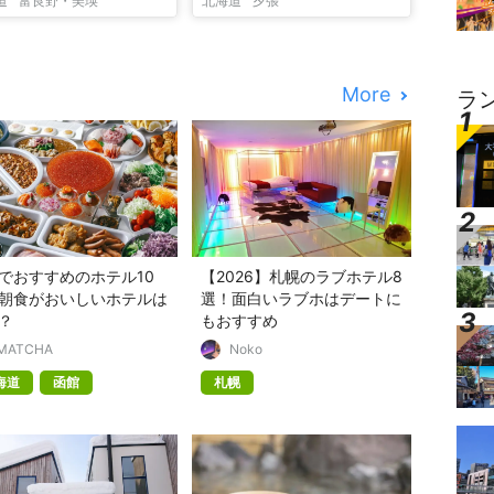
道
富良野・美瑛
北海道
夕張
More
ラ
でおすすめのホテル10
【2026】札幌のラブホテル8
朝食がおいしいホテルは
選！面白いラブホはデートに
？
もおすすめ
MATCHA
Noko
海道
函館
札幌