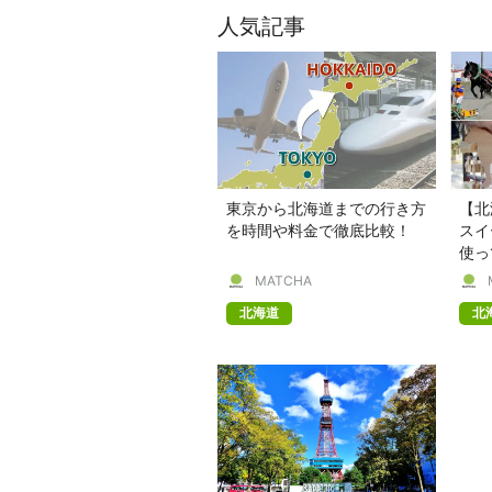
人気記事
東京から北海道までの行き方
【北
を時間や料金で徹底比較！
スイ
使っ
楽し
MATCHA
北海道
北