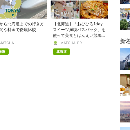
から北海道までの行き方
【北海道】「おびひろ1day
間や料金で徹底比較！
スイーツ満喫バスパック」を
使って美食とばんえい競馬を
新
楽しもう！
MATCHA
MATCHA-PR
海道
北海道