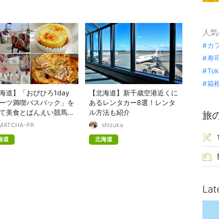
人気
カ
寿
To
箱
海道】「おびひろ1day
【北海道】新千歳空港近くに
ーツ満喫バスパック」を
あるレンタカー8選！レンタ
て美食とばんえい競馬を
ル方法も紹介
旅
もう！
MATCHA-PR
shizuka
海道
北海道
Lat