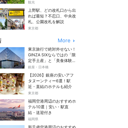
観光
上野駅、どの改札口から出
れば最短？不忍口、中央改
札、公園改札を解説
東京都
着
More
東京旅行で絶対外せない！
GINZA SIXならではの「限
定手土産」と「美食体験」
完全ガイド
銀座・日本橋
【2026】銀座の安いアフ
タヌーンティー6選！駅
近・直結のホテルも紹介
東京都
福岡空港周辺のおすすめホ
テル10選｜安い・駅直
結・送迎付き
福岡県
新千歳空港周辺のおすすめ