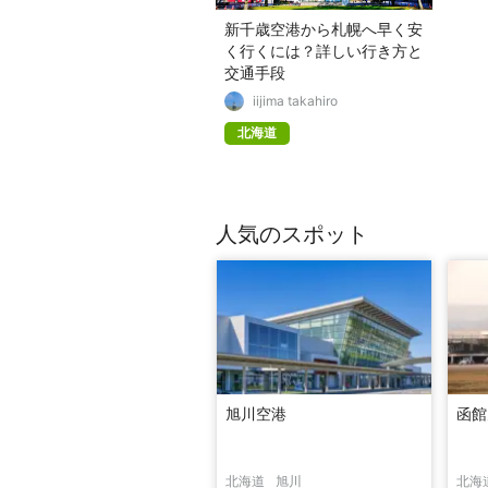
新千歳空港から札幌へ早く安
く行くには？詳しい行き方と
交通手段
iijima takahiro
北海道
人気のスポット
旭川空港
函館
北海道
旭川
北海