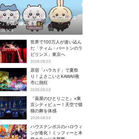
いかわが空を飛ぶ！ANA「ちいかわジェ
ト」が国内線に登場
6.08.05
世界で100万人が迷い込ん
だ「ティム・バートンのラ
ビリンス」東京へ
2026.08.03
原宿「ハラカド」で夏祭
り！よさこいとKAWAII夜
市に熱狂
2026.08.03
『薬屋のひとりごと』×東
京シティビュー！天空で猫
猫の舞を体感
2026.08.03
ハウステンボスのハロウィ
ンが進化！ミッフィーと本
格ホラーに大興奮