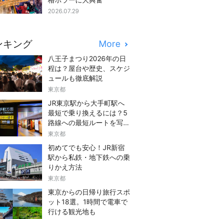
2026.07.29
ンキング
More
八王子まつり2026年の日
程は？屋台や歴史、スケジ
ュールも徹底解説
東京都
JR東京駅から大手町駅へ
最短で乗り換えるには？5
路線への最短ルートを写真
つきでご紹介
東京都
初めてでも安心！JR新宿
駅から私鉄・地下鉄への乗
りかえ方法
東京都
東京からの日帰り旅行スポ
ット18選。1時間で電車で
行ける観光地も