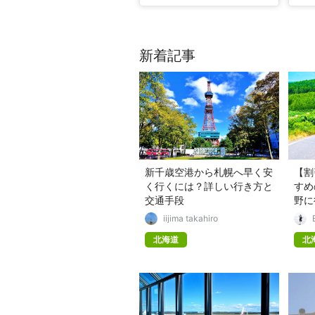
新着記事
新千歳空港から札幌へ早く安
【割
く行くには？詳しい行き方と
すめ
交通手段
野に
iijima takahiro
北海道
北