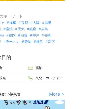
のキーワード
フェ
浅草
京都
大阪
温泉
司
宿泊
天気
銀座
広島
kyo
福岡
渋谷
神戸
長崎
根
ラーメン
静岡
横浜
新宿
の目的
食
宿泊
観光
文化・カルチャー
est News
More