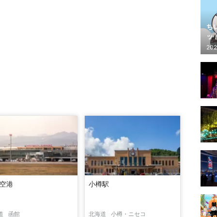
ち
ッ
202
空港
小樽駅
道
函館
北海道
小樽・ニセコ