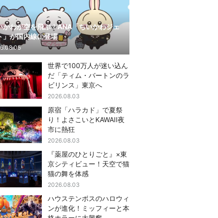
いかわが空を飛ぶ！ANA「ちいかわジェ
ト」が国内線に登場
6.08.05
世界で100万人が迷い込ん
だ「ティム・バートンのラ
ビリンス」東京へ
2026.08.03
原宿「ハラカド」で夏祭
り！よさこいとKAWAII夜
市に熱狂
2026.08.03
『薬屋のひとりごと』×東
京シティビュー！天空で猫
猫の舞を体感
2026.08.03
ハウステンボスのハロウィ
ンが進化！ミッフィーと本
格ホラーに大興奮