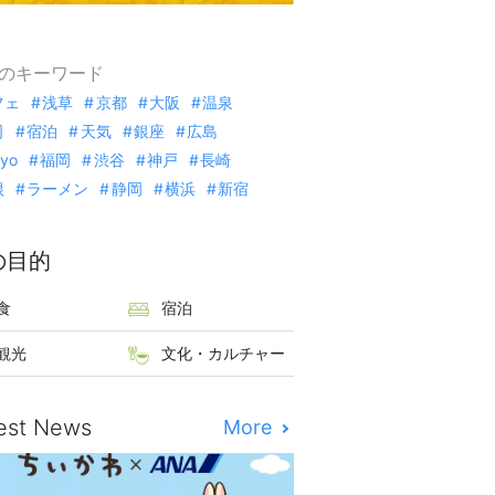
のキーワード
フェ
浅草
京都
大阪
温泉
司
宿泊
天気
銀座
広島
kyo
福岡
渋谷
神戸
長崎
根
ラーメン
静岡
横浜
新宿
の目的
食
宿泊
観光
文化・カルチャー
est News
More