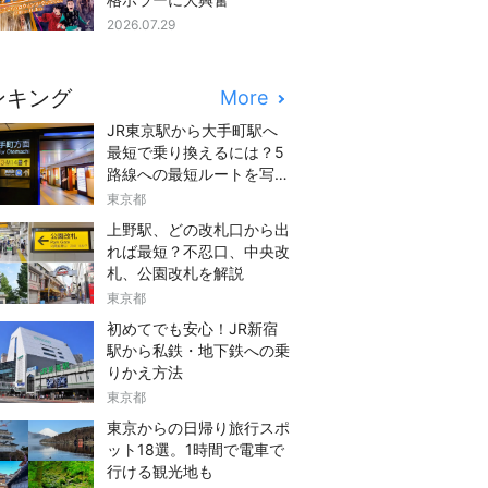
2026.07.29
ンキング
More
JR東京駅から大手町駅へ
最短で乗り換えるには？5
路線への最短ルートを写真
つきでご紹介
東京都
上野駅、どの改札口から出
れば最短？不忍口、中央改
札、公園改札を解説
東京都
初めてでも安心！JR新宿
駅から私鉄・地下鉄への乗
りかえ方法
東京都
東京からの日帰り旅行スポ
ット18選。1時間で電車で
行ける観光地も