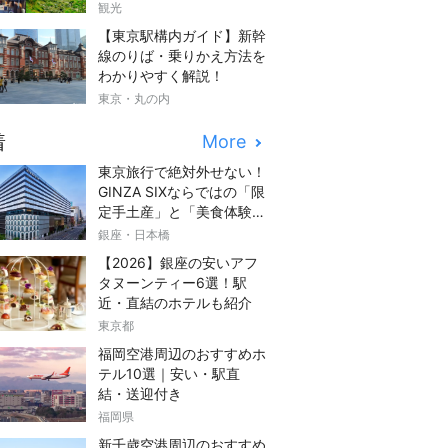
観光
【東京駅構内ガイド】新幹
線のりば・乗りかえ方法を
わかりやすく解説！
東京・丸の内
着
More
東京旅行で絶対外せない！
GINZA SIXならではの「限
定手土産」と「美食体験」
完全ガイド
銀座・日本橋
【2026】銀座の安いアフ
タヌーンティー6選！駅
近・直結のホテルも紹介
東京都
福岡空港周辺のおすすめホ
テル10選｜安い・駅直
結・送迎付き
福岡県
新千歳空港周辺のおすすめ