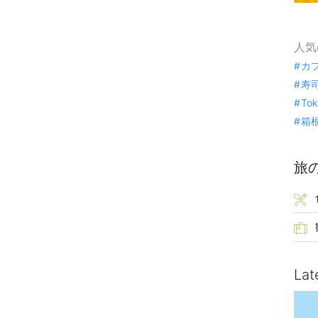
人気
カ
寿
To
箱
旅
Lat