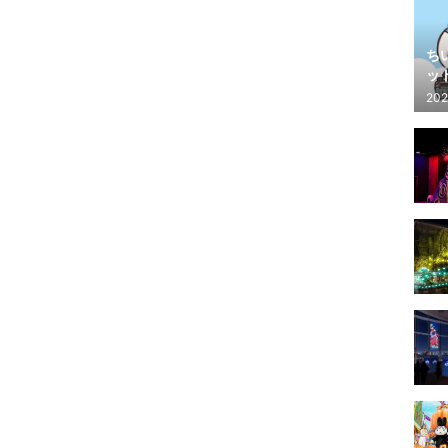
ち
ッ
202