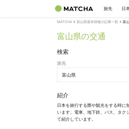
旅先
日
MATCHA
富山県基本情報の記事一覧
富
富山県の交通
検索
旅先
富山県
紹介
日本を旅行する際や観光をする時に
います。電車、地下鉄、バス、タク
て紹介しています。