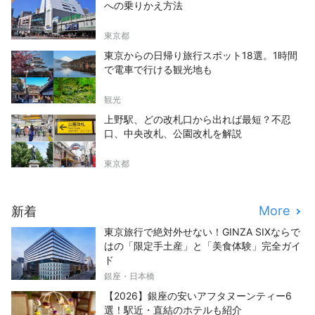
への乗りかえ方法
東京都
東京からの日帰り旅行スポット18選。1時間
で電車で行ける観光地も
観光
上野駅、どの改札口から出れば最短？不忍
口、中央改札、公園改札を解説
東京都
More
新着
東京旅行で絶対外せない！GINZA SIXならで
はの「限定手土産」と「美食体験」完全ガイ
ド
銀座・日本橋
【2026】銀座の安いアフタヌーンティー6
選！駅近・直結のホテルも紹介