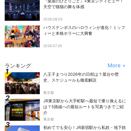
『薬屋のひとりごと』×東京シティビュー！
天空で猫猫の舞を体感
2026.08.03
ハウステンボスのハロウィンが進化！ミッフ
ィーと本格ホラーに大興奮
2026.07.29
More
ランキング
八王子まつり2026年の日程は？屋台や歴
史、スケジュールも徹底解説
東京都
JR東京駅から大手町駅へ最短で乗り換えるに
は？5路線への最短ルートを写真つきでご紹
介
東京都
初めてでも安心！JR新宿駅から私鉄・地下鉄