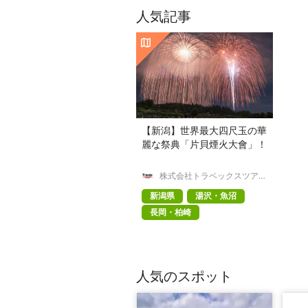
人気記事
【新潟】世界最大四尺玉の華
麗な祭典「片貝煙火大會」！
株式会社トラベックスツアー
ズ
新潟県
湯沢・魚沼
長岡・柏崎
人気のスポット