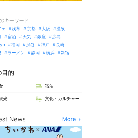
のキーワード
フェ
浅草
京都
大阪
温泉
司
宿泊
天気
銀座
広島
kyo
福岡
渋谷
神戸
長崎
根
ラーメン
静岡
横浜
新宿
の目的
食
宿泊
観光
文化・カルチャー
est News
More