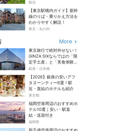
観光
【東京駅構内ガイド】新幹
線のりば・乗りかえ方法を
わかりやすく解説！
東京・丸の内
着
More
東京旅行で絶対外せない！
GINZA SIXならではの「限
定手土産」と「美食体験」
完全ガイド
銀座・日本橋
【2026】銀座の安いアフ
タヌーンティー6選！駅
近・直結のホテルも紹介
東京都
福岡空港周辺のおすすめホ
テル10選｜安い・駅直
結・送迎付き
福岡県
新千歳空港周辺のおすすめ