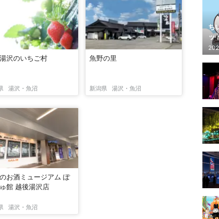
ち
ッ
202
湯沢のいちご村
魚野の里
県
湯沢・魚沼
新潟県
湯沢・魚沼
のお酒ミュージアム ぽ
ゅ館 越後湯沢店
県
湯沢・魚沼