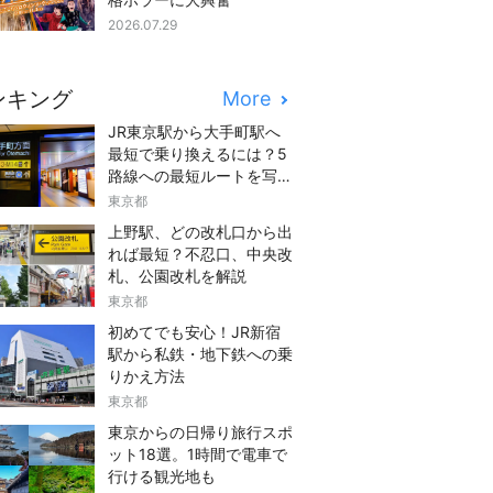
2026.07.29
ンキング
More
JR東京駅から大手町駅へ
最短で乗り換えるには？5
路線への最短ルートを写真
つきでご紹介
東京都
上野駅、どの改札口から出
れば最短？不忍口、中央改
札、公園改札を解説
東京都
初めてでも安心！JR新宿
駅から私鉄・地下鉄への乗
りかえ方法
東京都
東京からの日帰り旅行スポ
ット18選。1時間で電車で
行ける観光地も