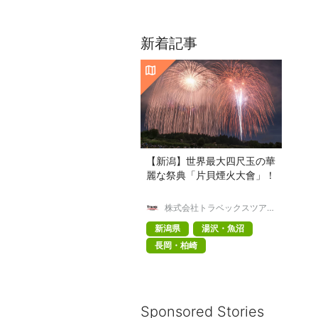
新着記事
【新潟】世界最大四尺玉の華
麗な祭典「片貝煙火大會」！
株式会社トラベックスツアー
ズ
新潟県
湯沢・魚沼
長岡・柏崎
Sponsored Stories