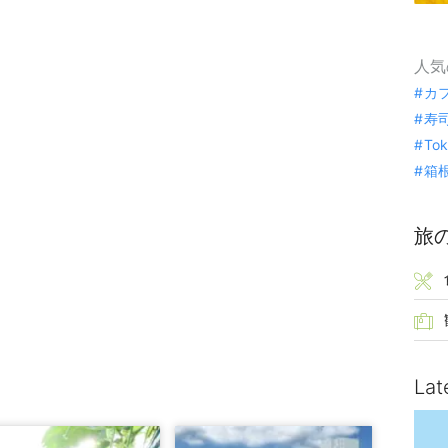
人気
カ
寿
To
箱
旅
Lat