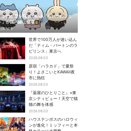
いかわが空を飛ぶ！ANA「ちいかわジェ
ト」が国内線に登場
6.08.05
世界で100万人が迷い込ん
だ「ティム・バートンのラ
ビリンス」東京へ
2026.08.03
原宿「ハラカド」で夏祭
り！よさこいとKAWAII夜
市に熱狂
2026.08.03
『薬屋のひとりごと』×東
京シティビュー！天空で猫
猫の舞を体感
2026.08.03
ハウステンボスのハロウィ
ンが進化！ミッフィーと本
格ホラーに大興奮