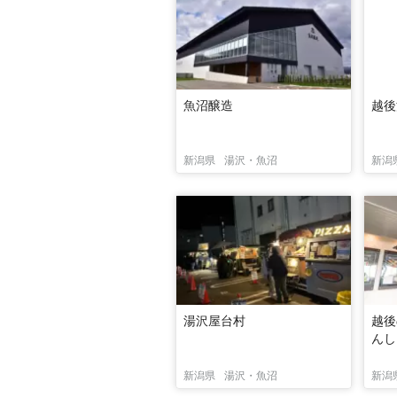
魚沼醸造
越後
新潟県
湯沢・魚沼
新潟
湯沢屋台村
越後
んし
新潟県
湯沢・魚沼
新潟