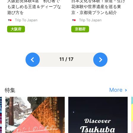
大阪必見体験4選 初心者で
日本文化を体験！茶道・生け
も楽しめる王道＆ディープな
花体験や世界遺産を巡る東
遊び方を
京・京都発プランも紹介
Trip To Japan
Trip To Japan
大阪府
京都府
11 / 17
More
特集