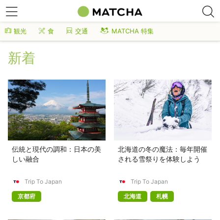
観光
食
交通
MATCHA 特集
新着
伝統と現代の調和：日本の美
北海道の冬の魔法：毎年開催
しい融合
される雪祭りを体験しよう
Trip To Japan
Trip To Japan
京都府
北海道
札幌