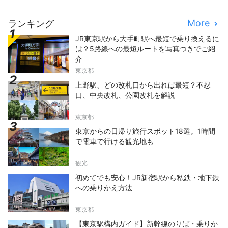
More
ランキング
JR東京駅から大手町駅へ最短で乗り換えるに
は？5路線への最短ルートを写真つきでご紹
介
東京都
上野駅、どの改札口から出れば最短？不忍
口、中央改札、公園改札を解説
東京都
東京からの日帰り旅行スポット18選。1時間
で電車で行ける観光地も
観光
初めてでも安心！JR新宿駅から私鉄・地下鉄
への乗りかえ方法
東京都
【東京駅構内ガイド】新幹線のりば・乗りか