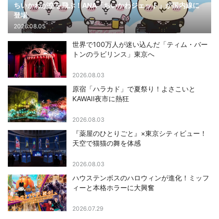
ちいかわが空を飛ぶ！ANA「ちいかわジェット」が国内線に
登場
2026.08.05
世界で100万人が迷い込んだ「ティム・バー
トンのラビリンス」東京へ
2026.08.03
原宿「ハラカド」で夏祭り！よさこいと
KAWAII夜市に熱狂
2026.08.03
『薬屋のひとりごと』×東京シティビュー！
天空で猫猫の舞を体感
2026.08.03
ハウステンボスのハロウィンが進化！ミッフ
ィーと本格ホラーに大興奮
2026.07.29