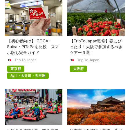
【初心者向け】ICOCA・
【TripToJapan監修】春にぴ
Suica・PiTaPaを比較 スマ
ったり！大阪で参加するべき
ホ版も完全ガイド
ツアー３選！
Trip To Japan
Trip To Japan
東京都
大阪府
品川・大井町・天王洲