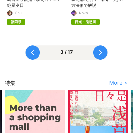
絶景夕日
方法まで解説
Chu
Noko
福岡県
日光・鬼怒川
3 / 17
More
特集