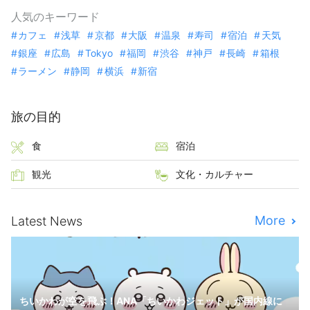
人気のキーワード
カフェ
浅草
京都
大阪
温泉
寿司
宿泊
天気
銀座
広島
Tokyo
福岡
渋谷
神戸
長崎
箱根
ラーメン
静岡
横浜
新宿
旅の目的
食
宿泊
観光
文化・カルチャー
More
Latest News
ちいかわが空を飛ぶ！ANA「ちいかわジェット」が国内線に