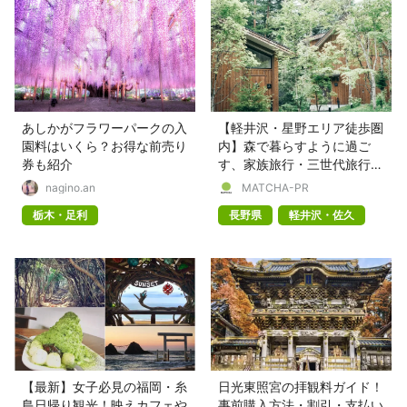
あしかがフラワーパークの入
【軽井沢・星野エリア徒歩圏
園料はいくら？お得な前売り
内】森で暮らすように過ご
券も紹介
す、家族旅行・三世代旅行・
記念日旅行を彩る上質な一棟
nagino.an
MATCHA-PR
貸し別荘「軽井沢森四季
栃木・足利
長野県
軽井沢・佐久
VILLA」
【最新】女子必見の福岡・糸
日光東照宮の拝観料ガイド！
島日帰り観光！映えカフェや
事前購入方法・割引・支払い