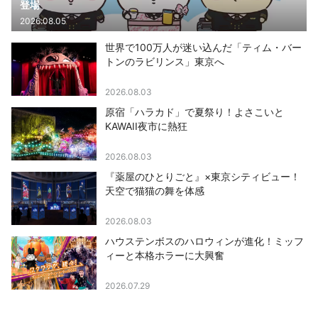
登場
2026.08.05
世界で100万人が迷い込んだ「ティム・バー
トンのラビリンス」東京へ
2026.08.03
原宿「ハラカド」で夏祭り！よさこいと
KAWAII夜市に熱狂
2026.08.03
『薬屋のひとりごと』×東京シティビュー！
天空で猫猫の舞を体感
2026.08.03
ハウステンボスのハロウィンが進化！ミッフ
ィーと本格ホラーに大興奮
2026.07.29