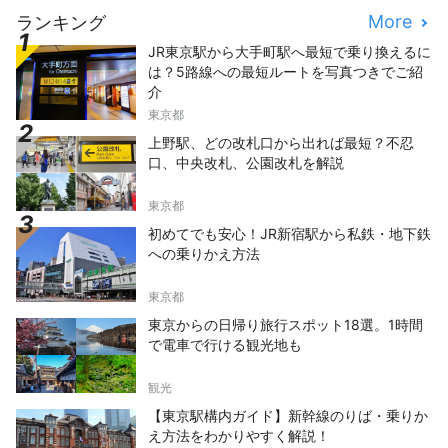
More
ランキング
JR東京駅から大手町駅へ最短で乗り換えるに
は？5路線への最短ルートを写真つきでご紹
介
東京都
上野駅、どの改札口から出れば最短？不忍
口、中央改札、公園改札を解説
東京都
初めてでも安心！JR新宿駅から私鉄・地下鉄
への乗りかえ方法
東京都
東京からの日帰り旅行スポット18選。1時間
で電車で行ける観光地も
観光
【東京駅構内ガイド】新幹線のりば・乗りか
え方法をわかりやすく解説！