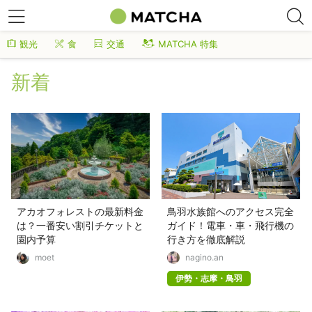
観光
食
交通
MATCHA 特集
新着
アカオフォレストの最新料金
鳥羽水族館へのアクセス完全
は？一番安い割引チケットと
ガイド！電車・車・飛行機の
園内予算
行き方を徹底解説
moet
nagino.an
伊勢・志摩・鳥羽