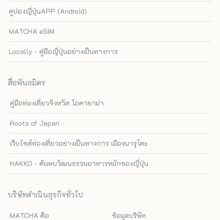
คูปองญี่ปุ่นAPP (Android)
MATCHA eSIM
Locally - คู่มือญี่ปุ่นอย่างเป็นทางการ
สื่อพันธมิตร
คู่มือท่องเที่ยวจังหวัด โอคายาม่า
Roots of Japan
เว็บไซต์ท่องเที่ยวอย่างเป็นทางการ เมืองนารุโตะ
HAKKO - ค้นพบวัฒนธรรมอาหารหมักของญี่ปุ่น
บริษัทดำเนินธุรกิจทั่วไป
MATCHA คือ
ข้อมูลบริษัท