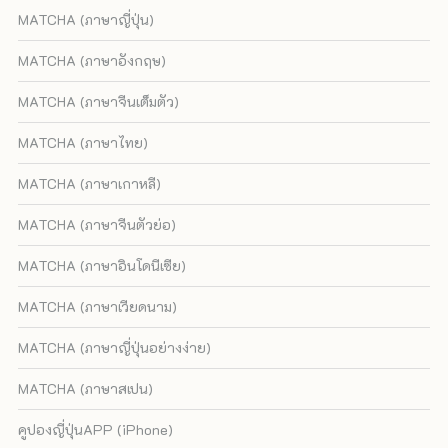
MATCHA (ภาษาญี่ปุ่น)
MATCHA (ภาษาอังกฤษ)
MATCHA (ภาษาจีนเต็มตัว)
MATCHA (ภาษาไทย)
MATCHA (ภาษาเกาหลี)
MATCHA (ภาษาจีนตัวย่อ)
MATCHA (ภาษาอินโดนีเซีย)
MATCHA (ภาษาเวียดนาม)
MATCHA (ภาษาญี่ปุ่นอย่างง่าย)
MATCHA (ภาษาสเปน)
คูปองญี่ปุ่นAPP (iPhone)