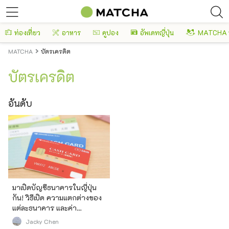
ท่องเที่ยว
อาหาร
คูปอง
อัพเดทญี่ปุ่น
MATCHA 
MATCHA
บัตรเครดิต
บัตรเครดิต
อันดับ
มาเปิดบัญชีธนาคารในญี่ปุ่น
กัน! วิธีเปิด ความแตกต่างของ
แต่ละธนาคาร และค่า
ธรรมเนียม
Jacky Chen