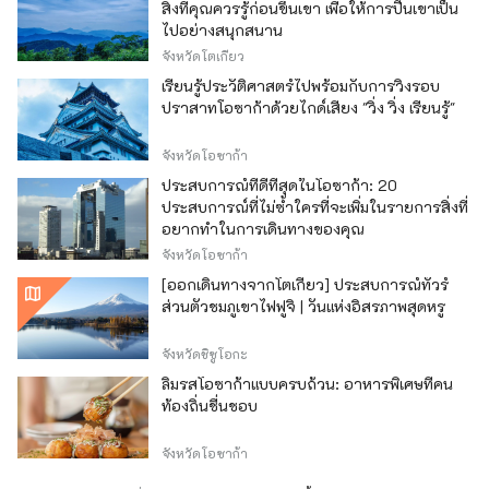
สิ่งที่คุณควรรู้ก่อนขึ้นเขา เพื่อให้การปีนเขาเป็น
ไปอย่างสนุกสนาน
จังหวัดโตเกียว
เรียนรู้ประวัติศาสตร์ไปพร้อมกับการวิ่งรอบ
ปราสาทโอซาก้าด้วยไกด์เสียง "วิ่ง วิ่ง เรียนรู้"
จังหวัดโอซาก้า
ประสบการณ์ที่ดีที่สุดในโอซาก้า: 20
ประสบการณ์ที่ไม่ซ้ำใครที่จะเพิ่มในรายการสิ่งที่
อยากทำในการเดินทางของคุณ
จังหวัดโอซาก้า
[ออกเดินทางจากโตเกียว] ประสบการณ์ทัวร์
ส่วนตัวชมภูเขาไฟฟูจิ | วันแห่งอิสรภาพสุดหรู
จังหวัดชิซูโอกะ
ลิ้มรสโอซาก้าแบบครบถ้วน: อาหารพิเศษที่คน
ท้องถิ่นชื่นชอบ
จังหวัดโอซาก้า