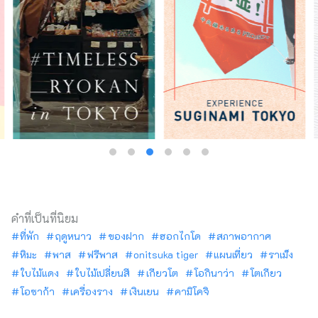
คำที่เป็นที่นิยม
ที่พัก
ฤดูหนาว
ของฝาก
ฮอกไกโด
สภาพอากาศ
หิมะ
พาส
ฟรีพาส
onitsuka tiger
แผนเที่ยว
ราเม็ง
ใบไม้แดง
ใบไม้เปลี่ยนสี
เกียวโต
โอกินาว่า
โตเกียว
โอซาก้า
เครื่องราง
เงินเยน
คามิโคจิ