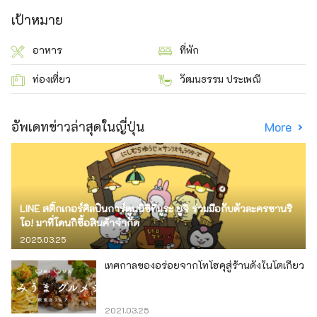
เป้าหมาย
อาหาร
ที่พัก
ท่องเที่ยว
วัฒนธรรม ประเพณี
อัพเดทข่าวล่าสุดในญี่ปุ่น
More
LINE สติ๊กเกอร์ศิลปินการ์ตูนนิชิทีมูระ ยูจิ ร่วมมือกับตัวละครซานริ
โอ! มาที่โดนกิซื้อสินค้าจำกัด
2025.03.25
เทศกาลของอร่อยจากโทโฮคุสู่ร้านดังในโตเกียว
2021.03.25