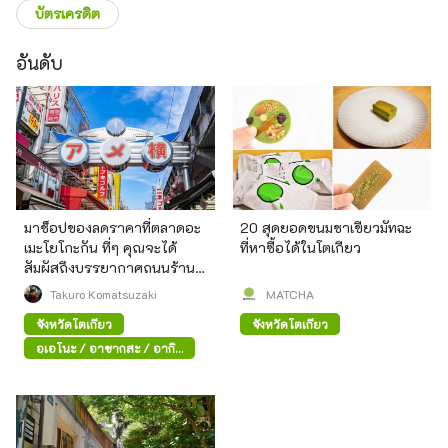
บัตรเครดิต
อันดับ
มาช็อปของลดราคาที่ตลาดอะ
20 สุดยอดขนมชาเขียวมัทฉะ
เมะโยโกะกัน ที่ๆ คุณจะได้
ที่หาซื้อได้ในโตเกียว
สัมผัสถึงบรรยากาศถนนร้าน
ค้าสมัยก่อน
Takuro Komatsuzaki
MATCHA
จังหวัดโตเกียว
จังหวัดโตเกียว
อุเอโนะ / อาซากุสะ / อากิ
ฮาบาระ