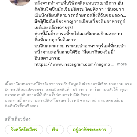
หลังจากทำงานที่บริษัทผลิตบทบรรณาธิการ ฉัน
ตัดสินใจเป็นนักเขียนอิสระ โดยคิดว่า ``ฉันอยาก
เป็นนักเขียนที่สามารถถ่ายทอดสิ่งที่ฉันชอบออก
มาได้!''
ปัจจุบันฉันเชี่ยวชาญการเขียนเกี่ยวกับอาหารกูร์
เมต์และกล้องถ่ายรูป
ช่วงนี้ฉันตั้งตารอที่จะได้ลองชิมขนมร้านสะดวก
ซื้อที่ออกทุกวันอังคาร
บนอินสตาแกรม เราแนะนำอาหารกูร์เมต์ที่แนะนำ
หนึ่งจานต่อวันภายใต้ชื่อ "มื้อนากิของวันนี้"
อินสตาแกรม:
more
https://www.instagram.com/nagino.an/
เนื้อหาในบทความนี้อ้างอิงจากการเก็บข้อมูลในช่วงเวลาที่เขียนบทความ อาจ
มีการเปลี่ยนแปลงของรายละเอียดสินค้า บริการ ราคาในภายหลังได้ กรุณา
ตรวจสอบกับสถานที่นั้นอีกครั้งก่อนการไปใช้บริการ
นอกจากนี้ บทความอาจมีลิงก์โฆษณา โปรดพิจารณาอย่างรอบคอบก่อน
ตัดสินใจซื้อหรือจอง
แท๊กเกี่ยวข้อง
จังหวัดโตเกียว
เงิน
อยู่อาศัยระยะยาว