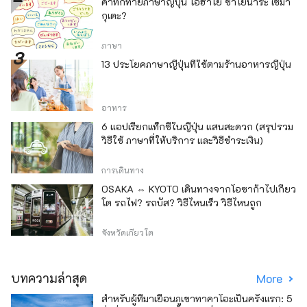
คำทักทายภาษาญี่ปุ่น โอฮาโย ซาโยนาระ เซมา
กุเตะ?
ภาษา
13 ประโยคภาษาญี่ปุ่นที่ใช้ตามร้านอาหารญี่ปุ่น
อาหาร
6 แอปเรียกแท็กซี่ในญี่ปุ่น แสนสะดวก (สรุปรวม
วิธีใช้ ภาษาที่ให้บริการ และวิธีชำระเงิน)
การเดินทาง
OSAKA ⇔ KYOTO เดินทางจากโอซาก้าไปเกียว
โต รถไฟ? รถบัส? วิธีไหนเร็ว วิธีไหนถูก
จังหวัดเกียวโต
บทความล่าสุด
More
สำหรับผู้ที่มาเยือนภูเขาทาคาโอะเป็นครั้งแรก: 5