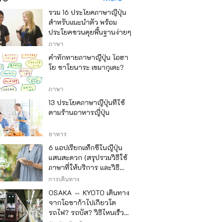
รวม 16 ประโยคภาษาญี่ปุ่น
สำหรับแนะนำตัว พร้อม
ประโยคชวนคุยพื้นฐานง่ายๆ
ภาษา
คำทักทายภาษาญี่ปุ่น โอฮา
โย ซาโยนาระ เซมากุเตะ?
ภาษา
13 ประโยคภาษาญี่ปุ่นที่ใช้
ตามร้านอาหารญี่ปุ่น
อาหาร
6 แอปเรียกแท็กซี่ในญี่ปุ่น
แสนสะดวก (สรุปรวมวิธีใช้
ภาษาที่ให้บริการ และวิธี
ชำระเงิน)
การเดินทาง
OSAKA ⇔ KYOTO เดินทาง
จากโอซาก้าไปเกียวโต
รถไฟ? รถบัส? วิธีไหนเร็ว