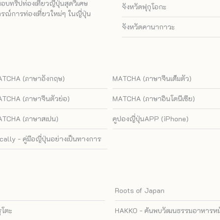
ทริปท่องเที่ยวญี่ปุ่นสุดวิเศษ
จังหวัดฟุกุโอกะ
ณ์การท่องเที่ยวใหม่ๆ ในญี่ปุ่น
จังหวัดคานากาวะ
TCHA (ภาษาอังกฤษ)
MATCHA (ภาษาจีนเต็มตัว)
TCHA (ภาษาจีนตัวย่อ)
MATCHA (ภาษาอินโดนีเซีย)
TCHA (ภาษาสเปน)
คูปองญี่ปุ่นAPP (iPhone)
cally - คู่มือญี่ปุ่นอย่างเป็นทางการ
Roots of Japan
รุโตะ
HAKKO - ค้นพบวัฒนธรรมอาหารหมัก