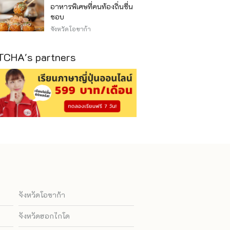
อาหารพิเศษที่คนท้องถิ่นชื่น
ชอบ
จังหวัดโอซาก้า
CHA's partners
จังหวัดโอซาก้า
จังหวัดฮอกไกโด