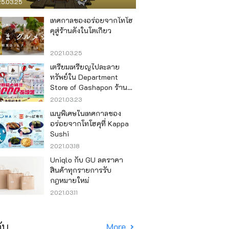
5.03.25
เทศกาลของอร่อยจากโทโฮ
คุสู่ร้านดังในโตเกียว
2021.03.25
เตรียมเหรียญไปละลาย
ทรัพย์ใน Department
Store of Gashapon ร้านที่มี
เครื่องกาชาปองเยอะที่สุดใน
2021.03.23
โลก อิเคะบุคุโระ
เมนูพิเศษในเทศกาลของ
อร่อยจากโทโฮคุที่ Kappa
Sushi
2021.03.18
Uniqlo กับ GU ลดราคา
สินค้าทุกรายการรับ
กฎหมายใหม่
2021.03.11
ับ
More