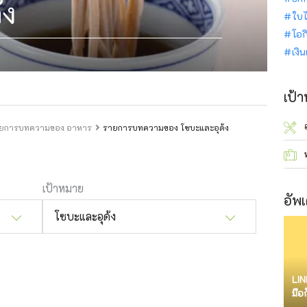
้ง
ใบไ
โอก
เงิ
เป้
ยการบทความของ อาหาร
รายการบทความของ โซบะและอุด้ง
เป้าหมาย
อัพเ
โซบะและอุด้ง
LIN
มือ
จำก