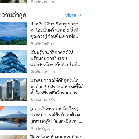
วิธีไหนถูก
จังหวัดเกียวโต
วามล่าสุด
More
สำหรับผู้ที่มาเยือนภูเขาทา
คาโอะเป็นครั้งแรก: 5 สิ่งที่
คุณควรรู้ก่อนขึ้นเขา เพื่อ
ให้การปีนเขาเป็นไปอย่าง
จังหวัดโตเกียว
สนุกสนาน
เรียนรู้ประวัติศาสตร์ไป
พร้อมกับการวิ่งรอบ
ปราสาทโอซาก้าด้วยไกด์
เสียง "วิ่ง วิ่ง เรียนรู้"
จังหวัดโอซาก้า
ประสบการณ์ที่ดีที่สุดในโอ
ซาก้า: 20 ประสบการณ์ที่ไม่
ซ้ำใครที่จะเพิ่มในรายการสิ่ง
ที่อยากทำในการเดินทาง
จังหวัดโอซาก้า
ของคุณ
[ออกเดินทางจากโตเกียว]
ประสบการณ์ทัวร์ส่วนตัวชม
ภูเขาไฟฟูจิ | วันแห่งอิสรภาพ
สุดหรู
จังหวัดชิซูโอกะ
ลิ้มรสโอซาก้าแบบครบถ้วน: