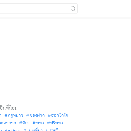
เป็นที่นิยม
ัก
ฤดูหนาว
ของฝาก
ฮอกไกโด
าพอากาศ
หิมะ
พาส
ฟรีพาส
tsuka tiger
แผนเที่ยว
ราเม็ง