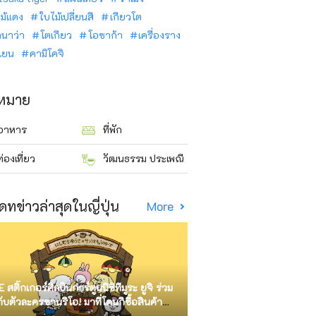
ม้แดง
ใบไม้เปลี่ยนสี
เกียวโต
ินาว่า
โตเกียว
โอซาก้า
เครื่องราง
นเยน
คามิโคจิ
าหมาย
อาหาร
ที่พัก
ท่องเที่ยว
วัฒนธรรม ประเพณี
ดทข่าวล่าสุดในญี่ปุ่น
More
E สติ๊กเกอร์ศิลปินการ์ตูนนิชิทีมูระ ยูจิ ร่วม
กับตัวละครซานริโอ! มาที่โดนกิซื้อสินค้า
ัด