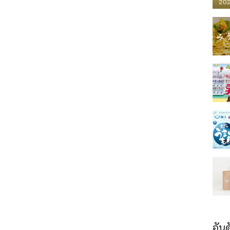
202
อันด