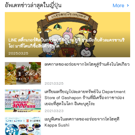
อัพเดทข่าวล่าสุดในญี่ปุ่น
More
LINE สติ๊กเกอร์ศิลปินการ์ตูนนิชิทีมูระ ยูจิ ร่วมมือกับตัวละครซานริ
โอ! มาที่โดนกิซื้อสินค้าจำกัด
2025.03.25
เทศกาลของอร่อยจากโทโฮคุสู่ร้านดังในโตเกียว
2021.03.25
เตรียมเหรียญไปละลายทรัพย์ใน Department
Store of Gashapon ร้านที่มีเครื่องกาชาปอง
เยอะที่สุดในโลก อิเคะบุคุโระ
2021.03.23
เมนูพิเศษในเทศกาลของอร่อยจากโทโฮคุที่
Kappa Sushi