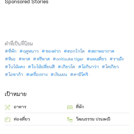
Sponsored Stories
คำที่เป็นที่นิยม
ที่พัก
ฤดูหนาว
ของฝาก
ฮอกไกโด
สภาพอากาศ
หิมะ
พาส
ฟรีพาส
onitsuka tiger
แผนเที่ยว
ราเม็ง
ใบไม้แดง
ใบไม้เปลี่ยนสี
เกียวโต
โอกินาว่า
โตเกียว
โอซาก้า
เครื่องราง
เงินเยน
คามิโคจิ
เป้าหมาย
อาหาร
ที่พัก
ท่องเที่ยว
วัฒนธรรม ประเพณี