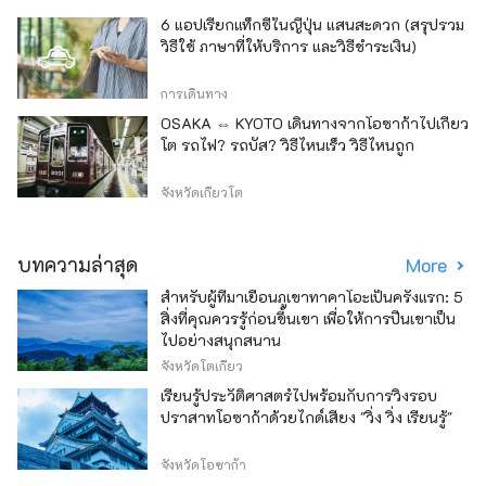
6 แอปเรียกแท็กซี่ในญี่ปุ่น แสนสะดวก (สรุปรวม
วิธีใช้ ภาษาที่ให้บริการ และวิธีชำระเงิน)
การเดินทาง
OSAKA ⇔ KYOTO เดินทางจากโอซาก้าไปเกียว
โต รถไฟ? รถบัส? วิธีไหนเร็ว วิธีไหนถูก
จังหวัดเกียวโต
บทความล่าสุด
More
สำหรับผู้ที่มาเยือนภูเขาทาคาโอะเป็นครั้งแรก: 5
สิ่งที่คุณควรรู้ก่อนขึ้นเขา เพื่อให้การปีนเขาเป็น
ไปอย่างสนุกสนาน
จังหวัดโตเกียว
เรียนรู้ประวัติศาสตร์ไปพร้อมกับการวิ่งรอบ
ปราสาทโอซาก้าด้วยไกด์เสียง "วิ่ง วิ่ง เรียนรู้"
จังหวัดโอซาก้า