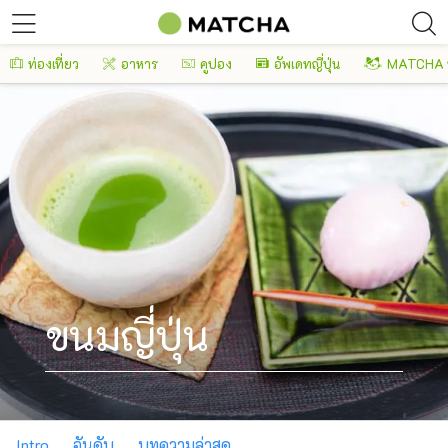
ท่องเที่ยว
อาหาร
คูปอง
อัพเดทญี่ปุ่น
MATCHA 
ขนมญี่ปุ่น
Intro
อันดับ
บทความล่าสุด