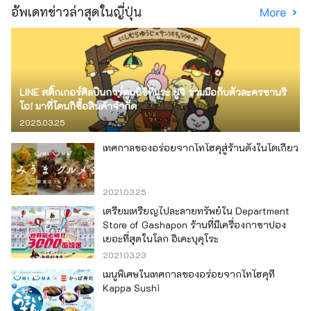
อัพเดทข่าวล่าสุดในญี่ปุ่น
More
LINE สติ๊กเกอร์ศิลปินการ์ตูนนิชิทีมูระ ยูจิ ร่วมมือกับตัวละครซานริ
โอ! มาที่โดนกิซื้อสินค้าจำกัด
2025.03.25
เทศกาลของอร่อยจากโทโฮคุสู่ร้านดังในโตเกียว
2021.03.25
เตรียมเหรียญไปละลายทรัพย์ใน Department
Store of Gashapon ร้านที่มีเครื่องกาชาปอง
เยอะที่สุดในโลก อิเคะบุคุโระ
2021.03.23
เมนูพิเศษในเทศกาลของอร่อยจากโทโฮคุที่
Kappa Sushi