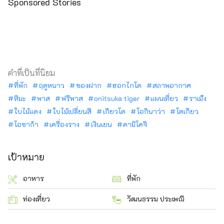
Sponsored Stories
คำที่เป็นที่นิยม
ที่พัก
ฤดูหนาว
ของฝาก
ฮอกไกโด
สภาพอากาศ
หิมะ
พาส
ฟรีพาส
onitsuka tiger
แผนเที่ยว
ราเม็ง
ใบไม้แดง
ใบไม้เปลี่ยนสี
เกียวโต
โอกินาว่า
โตเกียว
โอซาก้า
เครื่องราง
เงินเยน
คามิโคจิ
เป้าหมาย
อาหาร
ที่พัก
ท่องเที่ยว
วัฒนธรรม ประเพณี