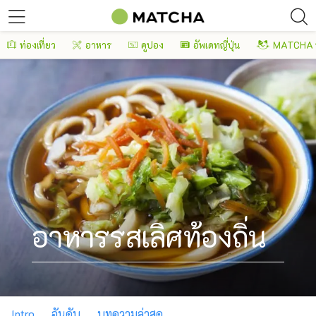
ท่องเที่ยว
อาหาร
คูปอง
อัพเดทญี่ปุ่น
MATCHA 
อาหารรสเลิศท้องถิ่น
Intro
อันดับ
บทความล่าสุด