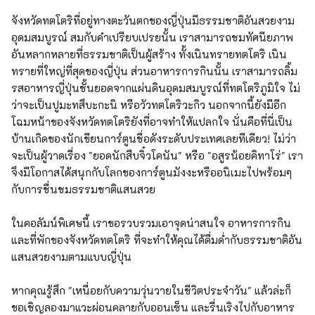
จังหวัดทตโตริที่อยู่ทางตะวันตกของญี่ปุ่นมีธรรมชาติอันสวยงาม
อุดมสมบูรณ์ สมกับคำเปรียบเปรยนั้น เราสามารถชมทัศนียภาพ
อันหลากหลายที่ธรรมชาติเป็นผู้สร้าง ทั้งเนินทรายทตโตริ เนิน
ทรายที่ใหญ่ที่สุดของญี่ปุ่น ส่วนอาหารการกินนั้น เราสามารถลิ้ม
รสอาหารญี่ปุ่นชั้นยอดจากแผ่นดินอุดมสมบูรณ์ที่ทตโตริภูมิใจ ไม่
ว่าจะเป็นปูมะทสึบะกะนิ หรือวัวทตโตริวะกิว นอกจากนี้ยังมีอีก
โฉมหน้าของจังหวัดทตโตริยังที่อาจทำให้แปลกใจ นั่นคือที่นี่เป็น
บ้านเกิดของนักเขียนการ์ตูนชื่อดังระดับประเทศเลยทีเดียว! ไม่ว่า
จะเป็นผู้วาดเรื่อง "ยอดนักสืบจิ๋วโคนัน" หรือ "อสูรน้อยคิทาโร่" เรา
จึงมีโอกาสได้สนุกกับโลกของการ์ตูนมังงะหรืออนิเมะไปพร้อมๆ
กับการชื่นชมธรรมชาติแสนสวย
ในคอลัมน์พิเศษนี้ เราขอรวบรวมเอาจุดน่าสนใจ อาหารการกิน
และที่พักของจังหวัดทตโตริ ที่จะทำให้คุณได้ดื่มด่ำกับธรรมชาติอัน
แสนสวยงามตามแบบญี่ปุ่น
หากคุณรู้สึก "เหนื่อยกับความวุ่นวายในชีวิตประจำวัน" แล้วล่ะก็
ขอเชิญลองมาแวะผ่อนคลายกับออนเซ็น และรื่นเริงไปกับอาหาร