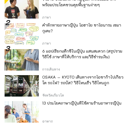
พร้อมประโยคชวนคุยพื้นฐานง่ายๆ
ภาษา
คำทักทายภาษาญี่ปุ่น โอฮาโย ซาโยนาระ เซมา
กุเตะ?
ภาษา
6 แอปเรียกแท็กซี่ในญี่ปุ่น แสนสะดวก (สรุปรวม
วิธีใช้ ภาษาที่ให้บริการ และวิธีชำระเงิน)
การเดินทาง
OSAKA ⇔ KYOTO เดินทางจากโอซาก้าไปเกียว
โต รถไฟ? รถบัส? วิธีไหนเร็ว วิธีไหนถูก
จังหวัดเกียวโต
13 ประโยคภาษาญี่ปุ่นที่ใช้ตามร้านอาหารญี่ปุ่น
อาหาร