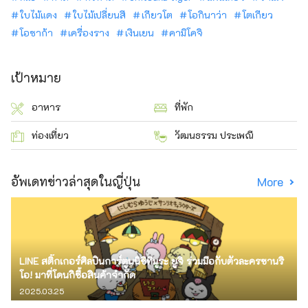
ใบไม้แดง
ใบไม้เปลี่ยนสี
เกียวโต
โอกินาว่า
โตเกียว
โอซาก้า
เครื่องราง
เงินเยน
คามิโคจิ
เป้าหมาย
อาหาร
ที่พัก
ท่องเที่ยว
วัฒนธรรม ประเพณี
อัพเดทข่าวล่าสุดในญี่ปุ่น
More
LINE สติ๊กเกอร์ศิลปินการ์ตูนนิชิทีมูระ ยูจิ ร่วมมือกับตัวละครซานริ
โอ! มาที่โดนกิซื้อสินค้าจำกัด
2025.03.25