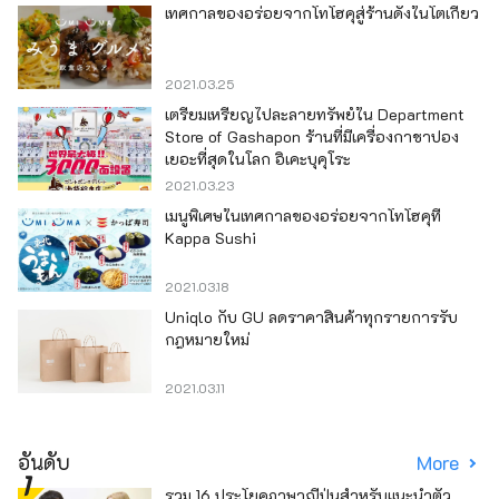
เทศกาลของอร่อยจากโทโฮคุสู่ร้านดังในโตเกียว
2021.03.25
เตรียมเหรียญไปละลายทรัพย์ใน Department
Store of Gashapon ร้านที่มีเครื่องกาชาปอง
เยอะที่สุดในโลก อิเคะบุคุโระ
2021.03.23
เมนูพิเศษในเทศกาลของอร่อยจากโทโฮคุที่
Kappa Sushi
2021.03.18
Uniqlo กับ GU ลดราคาสินค้าทุกรายการรับ
กฎหมายใหม่
2021.03.11
อันดับ
More
รวม 16 ประโยคภาษาญี่ปุ่นสำหรับแนะนำตัว