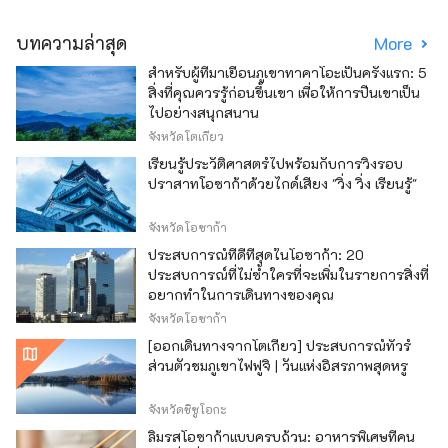
บทความล่าสุด
More
สำหรับผู้ที่มาเยือนภูเขาทาคาโอะเป็นครั้งแรก: 5
สิ่งที่คุณควรรู้ก่อนขึ้นเขา เพื่อให้การปีนเขาเป็น
ไปอย่างสนุกสนาน
จังหวัดโตเกียว
เรียนรู้ประวัติศาสตร์ไปพร้อมกับการวิ่งรอบ
ปราสาทโอซาก้าด้วยไกด์เสียง "วิ่ง วิ่ง เรียนรู้"
จังหวัดโอซาก้า
ประสบการณ์ที่ดีที่สุดในโอซาก้า: 20
ประสบการณ์ที่ไม่ซ้ำใครที่จะเพิ่มในรายการสิ่งที่
อยากทำในการเดินทางของคุณ
จังหวัดโอซาก้า
[ออกเดินทางจากโตเกียว] ประสบการณ์ทัวร์
ส่วนตัวชมภูเขาไฟฟูจิ | วันแห่งอิสรภาพสุดหรู
จังหวัดชิซูโอกะ
ลิ้มรสโอซาก้าแบบครบถ้วน: อาหารพิเศษที่คน