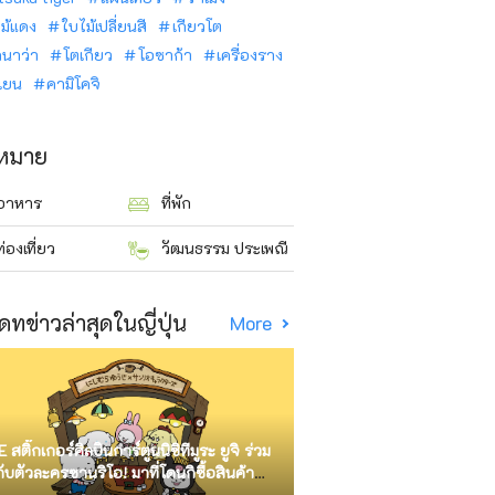
ม้แดง
ใบไม้เปลี่ยนสี
เกียวโต
ินาว่า
โตเกียว
โอซาก้า
เครื่องราง
นเยน
คามิโคจิ
าหมาย
อาหาร
ที่พัก
ท่องเที่ยว
วัฒนธรรม ประเพณี
ดทข่าวล่าสุดในญี่ปุ่น
More
E สติ๊กเกอร์ศิลปินการ์ตูนนิชิทีมูระ ยูจิ ร่วม
กับตัวละครซานริโอ! มาที่โดนกิซื้อสินค้า
ัด