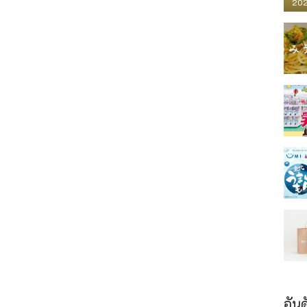
202
อันด