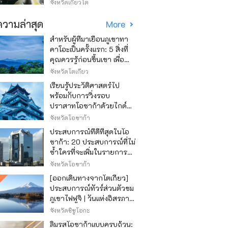
วิธีไหนถูก
จังหวัดเกียวโต
วามล่าสุด
More
สำหรับผู้ที่มาเยือนภูเขาทา
คาโอะเป็นครั้งแรก: 5 สิ่งที่
คุณควรรู้ก่อนขึ้นเขา เพื่อ
ให้การปีนเขาเป็นไปอย่าง
จังหวัดโตเกียว
สนุกสนาน
เรียนรู้ประวัติศาสตร์ไป
พร้อมกับการวิ่งรอบ
ปราสาทโอซาก้าด้วยไกด์
เสียง "วิ่ง วิ่ง เรียนรู้"
จังหวัดโอซาก้า
ประสบการณ์ที่ดีที่สุดในโอ
ซาก้า: 20 ประสบการณ์ที่ไม่
ซ้ำใครที่จะเพิ่มในรายการสิ่ง
ที่อยากทำในการเดินทาง
จังหวัดโอซาก้า
ของคุณ
[ออกเดินทางจากโตเกียว]
ประสบการณ์ทัวร์ส่วนตัวชม
ภูเขาไฟฟูจิ | วันแห่งอิสรภาพ
สุดหรู
จังหวัดชิซูโอกะ
ลิ้มรสโอซาก้าแบบครบถ้วน: