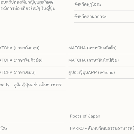
ทริปท่องเที่ยวญี่ปุ่นสุดวิเศษ
จังหวัดฟุกุโอกะ
ณ์การท่องเที่ยวใหม่ๆ ในญี่ปุ่น
จังหวัดคานากาวะ
TCHA (ภาษาอังกฤษ)
MATCHA (ภาษาจีนเต็มตัว)
TCHA (ภาษาจีนตัวย่อ)
MATCHA (ภาษาอินโดนีเซีย)
TCHA (ภาษาสเปน)
คูปองญี่ปุ่นAPP (iPhone)
cally - คู่มือญี่ปุ่นอย่างเป็นทางการ
Roots of Japan
รุโตะ
HAKKO - ค้นพบวัฒนธรรมอาหารหมัก