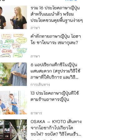
รวม 16 ประโยคภาษาญี่ปุ่น
สำหรับแนะนำตัว พร้อม
ประโยคชวนคุยพื้นฐานง่ายๆ
ภาษา
คำทักทายภาษาญี่ปุ่น โอฮา
โย ซาโยนาระ เซมากุเตะ?
ภาษา
6 แอปเรียกแท็กซี่ในญี่ปุ่น
แสนสะดวก (สรุปรวมวิธีใช้
ภาษาที่ให้บริการ และวิธี
ชำระเงิน)
การเดินทาง
13 ประโยคภาษาญี่ปุ่นที่ใช้
ตามร้านอาหารญี่ปุ่น
อาหาร
OSAKA ⇔ KYOTO เดินทาง
จากโอซาก้าไปเกียวโต
รถไฟ? รถบัส? วิธีไหนเร็ว