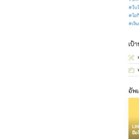
ใบไ
โอก
เงิ
เป้
อัพเ
LIN
มือ
จำก