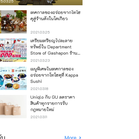
5.03.25
เทศกาลของอร่อยจากโทโฮ
คุสู่ร้านดังในโตเกียว
2021.03.25
เตรียมเหรียญไปละลาย
ทรัพย์ใน Department
Store of Gashapon ร้านที่มี
เครื่องกาชาปองเยอะที่สุดใน
2021.03.23
โลก อิเคะบุคุโระ
เมนูพิเศษในเทศกาลของ
อร่อยจากโทโฮคุที่ Kappa
Sushi
2021.03.18
Uniqlo กับ GU ลดราคา
สินค้าทุกรายการรับ
กฎหมายใหม่
2021.03.11
ับ
More