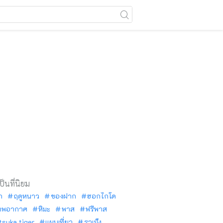
เป็นที่นิยม
ัก
ฤดูหนาว
ของฝาก
ฮอกไกโด
าพอากาศ
หิมะ
พาส
ฟรีพาส
tsuka tiger
แผนเที่ยว
ราเม็ง