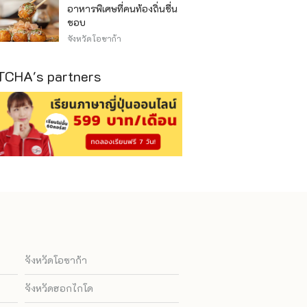
อาหารพิเศษที่คนท้องถิ่นชื่น
ชอบ
จังหวัดโอซาก้า
CHA's partners
จังหวัดโอซาก้า
จังหวัดฮอกไกโด