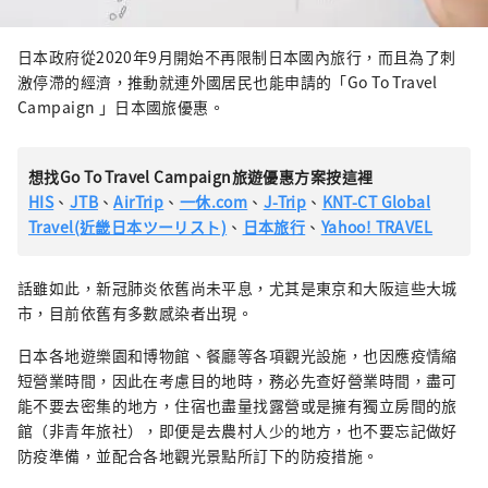
日本政府從2020年9月開始不再限制日本國內旅行，而且為了刺
激停滯的經濟，推動就連外國居民也能申請的「Go To Travel
Campaign 」日本國旅優惠。
想找Go To Travel Campaign旅遊優惠方案按這裡
HIS
、
JTB
、
AirTrip
、
一休.com
、
J-Trip
、
KNT-CT Global
Travel(近畿日本ツーリスト)
、
日本旅行
、
Yahoo! TRAVEL
話雖如此，新冠肺炎依舊尚未平息，尤其是東京和大阪這些大城
市，目前依舊有多數感染者出現。
日本各地遊樂園和博物館、餐廳等各項觀光設施，也因應疫情縮
短營業時間，因此在考慮目的地時，務必先查好營業時間，盡可
能不要去密集的地方，住宿也盡量找露營或是擁有獨立房間的旅
館（非青年旅社），即便是去農村人少的地方，也不要忘記做好
防疫準備，並配合各地觀光景點所訂下的防疫措施。