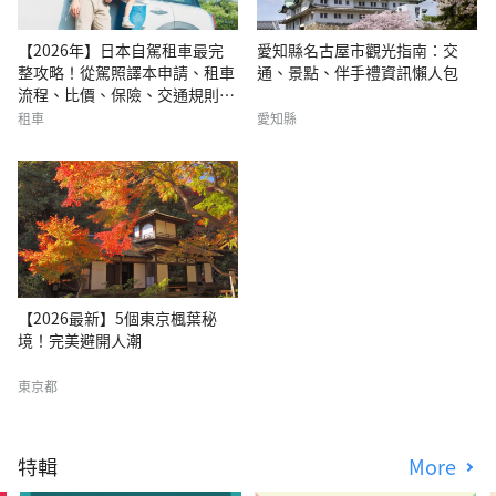
【2026年】日本自駕租車最完
愛知縣名古屋市觀光指南：交
整攻略！從駕照譯本申請、租車
通、景點、伴手禮資訊懶人包
流程、比價、保險、交通規則、
推薦自駕路線完全彙整！
租車
愛知縣
【2026最新】5個東京楓葉秘
境！完美避開人潮
東京都
特輯
More