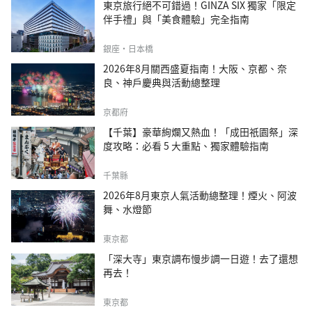
東京旅行絕不可錯過！GINZA SIX 獨家「限定
伴手禮」與「美食體驗」完全指南
銀座・日本橋
2026年8月關西盛夏指南！大阪、京都、奈
良、神戶慶典與活動總整理
京都府
【千葉】豪華絢爛又熱血！「成田祇園祭」深
度攻略：必看 5 大重點、獨家體驗指南
千葉縣
2026年8月東京人氣活動總整理！煙火、阿波
舞、水燈節
東京都
「深大寺」東京調布慢步調一日遊！去了還想
再去！
東京都