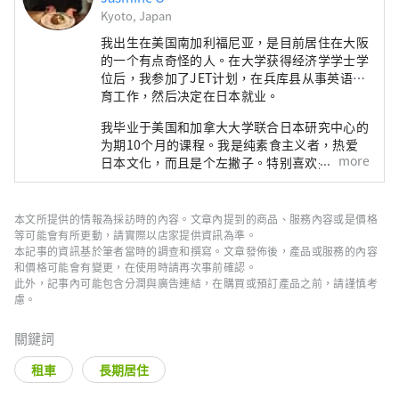
Kyoto, Japan
我出生在美国南加利福尼亚，是目前居住在大阪
的一个有点奇怪的人。在大学获得经济学学士学
位后，我参加了JET计划，在兵库县从事英语教
育工作，然后决定在日本就业。
我毕业于美国和加拿大大学联合日本研究中心的
为期10个月的课程。我是纯素食主义者，热爱
more
日本文化，而且是个左撇子。特别喜欢关西！
本文所提供的情報為採訪時的內容。文章內提到的商品、服務內容或是價格
等可能會有所更動，請實際以店家提供資訊為準。
本記事的資訊基於筆者當時的調查和撰寫。文章發佈後，產品或服務的內容
和價格可能會有變更，在使用時請再次事前確認。
此外，記事內可能包含分潤與廣告連結，在購買或預訂產品之前，請謹慎考
慮。
關鍵詞
租車
長期居住