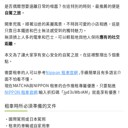
是否偶爾想要遠離日常的喧囂？在這特別的時刻，最推薦的便是
自駕之旅
。
開車兜風，順著沿途的美麗風景，不時與可愛的小店相遇，這是
只靠日本鐵道和巴士無法感受到的獨特魅力。
無須擠上人多的電車和巴士，可以輕鬆地與他人保持
應有的社交
距離
。
本文為了讓大家享有安心安全的自駕之旅，在這裡整理出５個重
點。
需要租車的人可以參考
Nippon 租車官網
,手續簡單且有多語言介
面不怕看不懂。
現在MATCHA與NIPPON 租車的合作推租專屬優惠，只要點進
NIPPON 租車官網
:輸入折扣碼「jyd3sWbrAM」就能享有優惠！
租車時所必須準備的文件
・國際駕照或日本駕照
・租來的車輛或自家用車