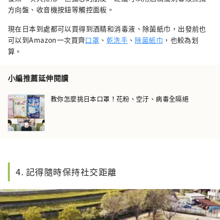
方向盤、收音機按鈕等觸控面板。
現在日本到處都可以買得到酒精和消毒液、除菌紙巾，出發前也
可以到Amazon一次買齊
口罩
、
乾洗手
、
除菌紙巾
，也較為划
算。
小編推薦延伸閱讀
教你怎麼挑日本口罩！花粉、空汙、病毒全隔絕
4. 記得隨時保持社交距離