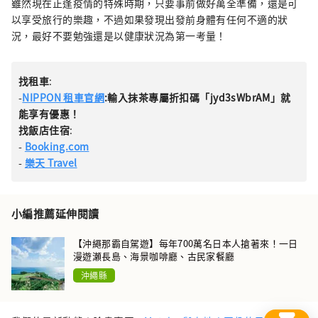
雖然現在正逢疫情的特殊時期，只要事前做好萬全準備，還是可
以享受旅行的樂趣，不過如果發現出發前身體有任何不適的狀
況，最好不要勉強還是以健康狀況為第一考量！
找租車
:
-
NIPPON 租車官網
:輸入抹茶專屬折扣碼「jyd3sWbrAM」就
能享有優惠！
找飯店住宿
:
-
Booking.com
-
樂天 Travel
小編推薦延伸閱讀
【沖繩那霸自駕遊】每年700萬名日本人搶著來！一日
漫遊瀬長島、海景咖啡廳、古民家餐廳
沖繩縣