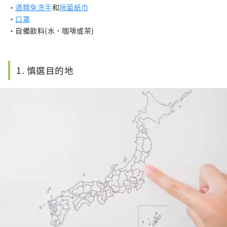
・
酒精免洗手
和
除菌紙巾
・
口罩
・自備飲料(水、咖啡或茶)
1. 慎選目的地