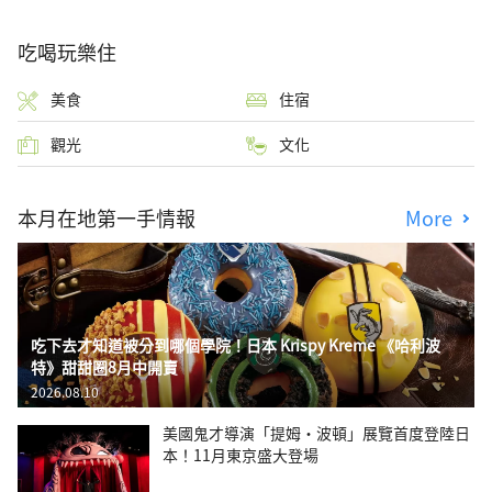
吃喝玩樂住
美食
住宿
觀光
文化
本月在地第一手情報
More
吃下去才知道被分到哪個學院！日本 Krispy Kreme 《哈利波
特》甜甜圈8月中開賣
2026.08.10
美國鬼才導演「提姆・波頓」展覽首度登陸日
本！11月東京盛大登場