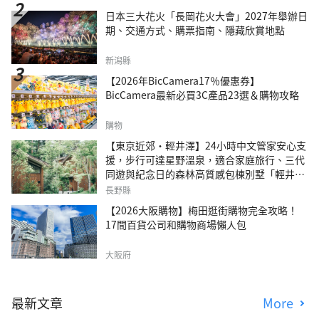
日本三大花火「長岡花火大會」2027年舉辦日
期、交通方式、購票指南、隱藏欣賞地點
新潟縣
【2026年BicCamera17％優惠券】
BicCamera最新必買3C產品23選＆購物攻略
購物
【東京近郊・輕井澤】24小時中文管家安心支
援，步行可達星野溫泉，適合家庭旅行、三代
同遊與紀念日的森林高質感包棟別墅「輕井澤
森四季VILLA」
長野縣
【2026大阪購物】梅田逛街購物完全攻略！
17間百貨公司和購物商場懶人包
大阪府
最新文章
More