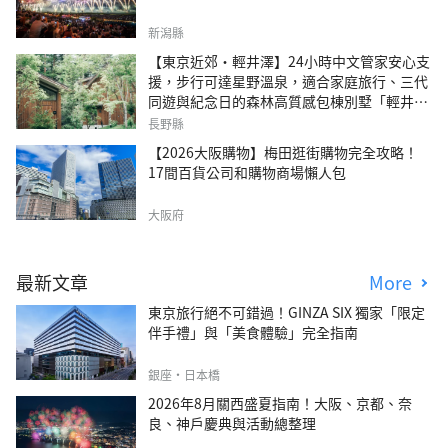
新潟縣
【東京近郊・輕井澤】24小時中文管家安心支
援，步行可達星野溫泉，適合家庭旅行、三代
同遊與紀念日的森林高質感包棟別墅「輕井澤
森四季VILLA」
長野縣
【2026大阪購物】梅田逛街購物完全攻略！
17間百貨公司和購物商場懶人包
大阪府
最新文章
More
東京旅行絕不可錯過！GINZA SIX 獨家「限定
伴手禮」與「美食體驗」完全指南
銀座・日本橋
2026年8月關西盛夏指南！大阪、京都、奈
良、神戶慶典與活動總整理