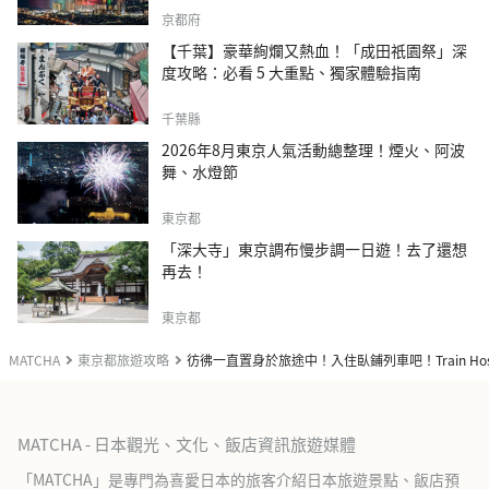
京都府
【千葉】豪華絢爛又熱血！「成田祇園祭」深
度攻略：必看 5 大重點、獨家體驗指南
千葉縣
2026年8月東京人氣活動總整理！煙火、阿波
舞、水燈節
東京都
「深大寺」東京調布慢步調一日遊！去了還想
再去！
東京都
MATCHA
東京都旅遊攻略
彷彿一直置身於旅途中！入住臥鋪列車吧！Train Hos
MATCHA - 日本觀光、文化、飯店資訊旅遊媒體
「MATCHA」是專門為喜愛日本的旅客介紹日本旅遊景點、飯店預