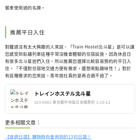
餐車使用過的名牌。
推薦平日入住
對鐵道沒有太大興趣的人來說，「Train Hostel北斗星」是可以讓
您感受到臥鋪列車這種平常沒機會體驗的住宿設施。因為休息日
有很多北斗星迷們入住，所以推薦您選擇比較容易預約的平日入
住。「不僅對住宿地交通方便有需求，還想來點趣味性！」對於
有這種需求的您來說，青年旅社真的是再合適不過了。
トレインホステル北斗星
103-0002 東京都中央區日本橋黑町 1-10-12
更多相關文章：
【旅遊日語】購物時你會用到的13句日語！