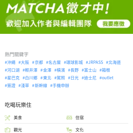
熱門關鍵字
沖繩
大阪
京都
名古屋
環球影城
JRPASS
北海道
河口湖
輕井澤
金澤
橫濱
長野
富士山
箱根
星巴克
白川鄉
東北
駕照
日光
迪士尼
outlet
簽證
淺草
新幹線
手機申辦
吃喝玩樂住
美食
住宿
觀光
文化