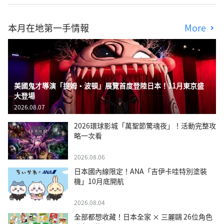
本月在地第一手情報
More
美國鬼才導演「提姆・波頓」展覽首度登陸日本！11月東京盛
大登場
2026.08.07
2026環球影城「萬聖節驚魂夜」！活動完整攻
略一次看
2026.08.06
日本國內線限定！ANA「吉伊卡哇特別塗裝
機」10月底開航
2026.08.04
全部都想收藏！日本全家 × 三麗鷗 26位角色