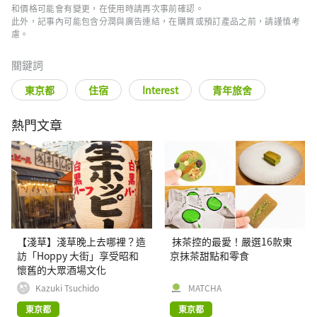
和價格可能會有變更，在使用時請再次事前確認。
此外，記事內可能包含分潤與廣告連結，在購買或預訂產品之前，請謹慎考
慮。
關鍵詞
東京都
住宿
Interest
青年旅舍
熱門文章
【淺草】淺草晚上去哪裡？造
抹茶控的最愛！嚴選16款東
訪「Hoppy 大街」享受昭和
京抹茶甜點和零食
懷舊的大眾酒場文化
Kazuki Tsuchido
MATCHA
東京都
東京都