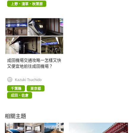
上野・淺草・秋葉原
成田機場交通攻略ー怎樣又快
又便宜地前往成田機場？
Kazuki Tsuchido
千葉縣
東京都
成田・佐倉
相關主題