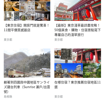
【東京住宿】開房門就是驚喜！
【最新】東京淺草最詳盡攻略！
11間平價質感飯店
50個美食、購物、住宿景點寫下
專屬自己的淺草旅行
東京都
東京都
躺著到四國與中國地區サンライ
在哪住宿？東京推薦住宿地區11
ズ寢台列車（Sunrise 瀨戶/出雲
選
號）
島根縣
東京都