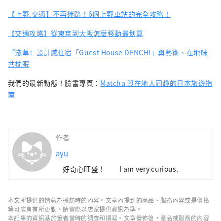
【上野.交通】不再迷路！6個上野車站的完全攻略！
【交通攻略】從東京到大阪怎麼移動最划算
『淺草』設計感住宿「Guest House DENCHI」與藝術、在地味
共枕眠
我們的最新動態！臉書專頁：
Matcha 與在地人同趣的日本旅遊指
南
作者
ayu
好奇心旺盛！ I am very curious.
本文所提供的情報為採訪時的內容。文章內提到的商品、服務內容或是價格
等可能會有所更動，請實際以店家提供資訊為準。
本記事的資訊基於筆者當時的調查和撰寫。文章發佈後，產品或服務的內容