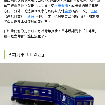
總武線快速線從東京站出發5分鐘直達。乘坐都營新宿線、都營淺
草寺線兩趟地下鐵也可以到達，從
羽田機場
、成田機場出發也很
方便。另外，從這裡到東京有名的觀光地
淺草
(連結日文)、
上野
（連結日文）、
新宿
（連結日文）也只需要15分鐘而已，對於觀
光客來說是非常便利的居住區。
在如此便利的馬食町，有著
青年旅社×日本臥鋪列車「北斗星」
這一概念的青年旅社
誕生了。
臥鋪列車「北斗星」