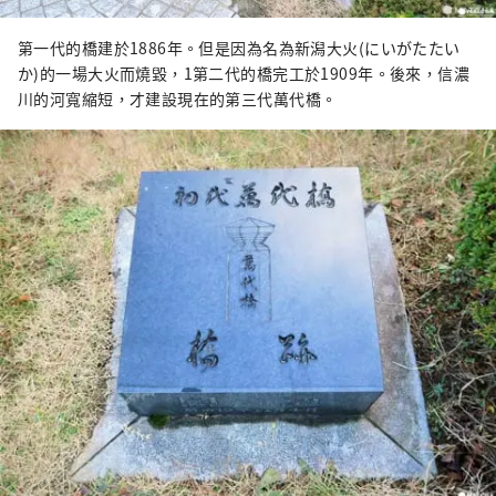
第一代的橋建於1886年。但是因為名為新潟大火(にいがたたい
か)的一場大火而燒毀，1第二代的橋完工於1909年。後來，信濃
川的河寬縮短，才建設現在的第三代萬代橋。