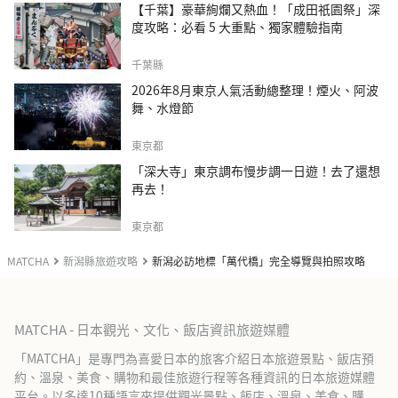
【千葉】豪華絢爛又熱血！「成田祇園祭」深
度攻略：必看 5 大重點、獨家體驗指南
千葉縣
2026年8月東京人氣活動總整理！煙火、阿波
舞、水燈節
東京都
「深大寺」東京調布慢步調一日遊！去了還想
再去！
東京都
MATCHA
新潟縣旅遊攻略
新潟必訪地標「萬代橋」完全導覽與拍照攻略
MATCHA - 日本觀光、文化、飯店資訊旅遊媒體
「MATCHA」是專門為喜愛日本的旅客介紹日本旅遊景點、飯店預
約、溫泉、美食、購物和最佳旅遊行程等各種資訊的日本旅遊媒體
平台。以多達10種語言來提供觀光景點、飯店、溫泉、美食、購