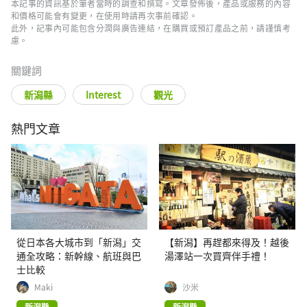
本記事的資訊基於筆者當時的調查和撰寫。文章發佈後，產品或服務的內容
和價格可能會有變更，在使用時請再次事前確認。
此外，記事內可能包含分潤與廣告連結，在購買或預訂產品之前，請謹慎考
慮。
關鍵詞
新潟縣
Interest
觀光
熱門文章
從日本各大城市到「新潟」交
【新潟】再趕都來得及！越後
通全攻略：新幹線、航班與巴
湯澤站一次買齊伴手禮！
士比較
Maki
沙米
新潟縣
新潟縣