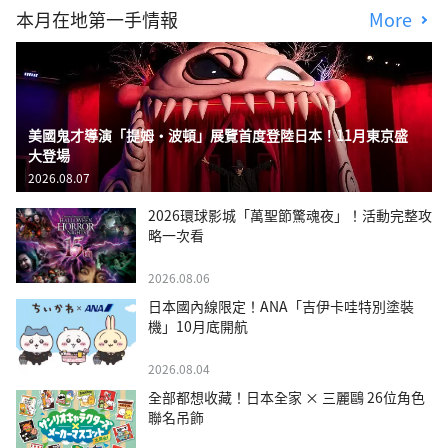
本月在地第一手情報
More
美國鬼才導演「提姆・波頓」展覽首度登陸日本！11月東京盛
大登場
2026.08.07
2026環球影城「萬聖節驚魂夜」！活動完整攻
略一次看
2026.08.06
日本國內線限定！ANA「吉伊卡哇特別塗裝
機」10月底開航
2026.08.04
全部都想收藏！日本全家 × 三麗鷗 26位角色
聯名吊飾