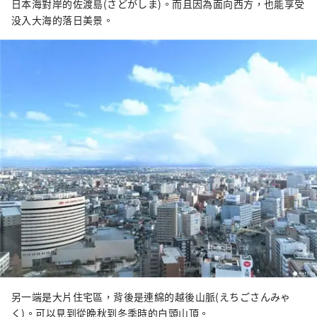
日本海對岸的佐渡島(さどがしま)。而且因為面向西方，也能享受
没入大海的落日美景。
另一端是大片住宅區，背後是連綿的越後山脈(えちごさんみゃ
く)。可以見到從晩秋到冬季時的白頭山頂。