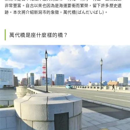
非常豐富。自古以來也因為是海運要衝而繁榮，留下許多歷史遺
跡。本次將介紹新潟市的象徵，萬代橋(ばんだいばし)。
萬代橋是座什麼樣的橋？