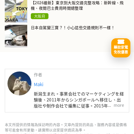
【2026最新】東京到大阪交通完整攻略：新幹線、飛
機、夜間巴士費用時間總整理
大阪府
日本自駕變三寶？！小心這些交通規則不一樣！
藥妝家電
免稅優惠
作者
Maki
新潟生まれ。事業会社でのマーケティングを経
験後、2011年からシンガポールへ移住し、出
more
版社や制作会社で編集に従事。2015年に日本
へ帰国しMATCHAのライターに。国内外を旅行
する中で見つけた新しい発見を、多くの人とシ
ェアしていきたいです。
本文所提供的情報為採訪時的內容。文章內提到的商品、服務內容或是價格
等可能會有所更動，請實際以店家提供資訊為準。