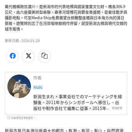
萬代橋橫跨信濃川，是新潟市的代表地標與國家重要文化財。橋長306.9
公尺，由六座優美拱型串聯，春季河堤櫻花與鬱金香盛開，是最佳散步與
攝影地點。可至Media Ship免費展望台俯瞰整座橋與日本海方向的落日
景緻。遊覽時別忘了在河岸咖啡館稍作停留，感受新潟古樸與現代交錯的
城市風情。
更新日期 :
2026.01.29
作者
Maki
新潟生まれ。事業会社でのマーケティングを経
験後、2011年からシンガポールへ移住し、出
more
版社や制作会社で編集に従事。2015年に日本
へ帰国しMATCHAのライターに。国内外を旅行
本服務包含贊助廣告。
する中で見つけた新しい発見を、多くの人とシ
ェアしていきたいです。
新潟市是日本海沿岸最大的都市，有海、有河、有山，自然資源