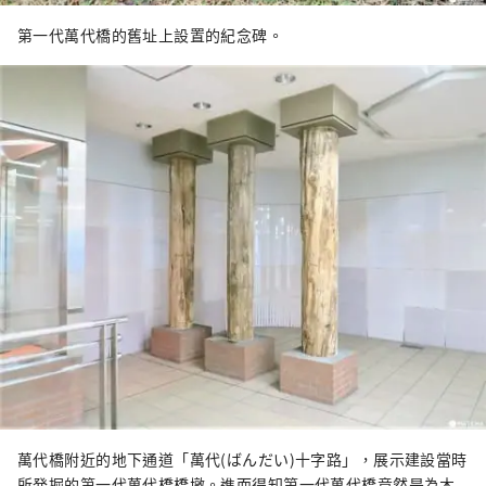
第一代萬代橋的舊址上設置的紀念碑。
萬代橋附近的地下通道「萬代(ばんだい)十字路」，展示建設當時
所発掘的第一代萬代橋橋墩。進而得知第一代萬代橋竟然是為木