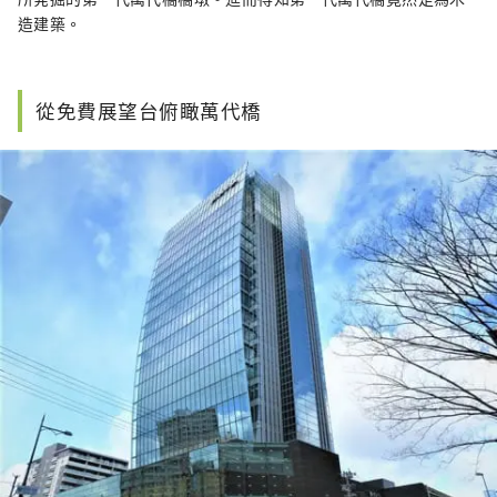
造建築。
從免費展望台俯瞰萬代橋