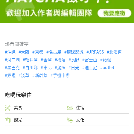
熱門關鍵字
沖繩
大阪
京都
名古屋
環球影城
JRPASS
北海道
河口湖
輕井澤
金澤
橫濱
長野
富士山
箱根
星巴克
白川鄉
東北
駕照
日光
迪士尼
outlet
簽證
淺草
新幹線
手機申辦
吃喝玩樂住
美食
住宿
觀光
文化