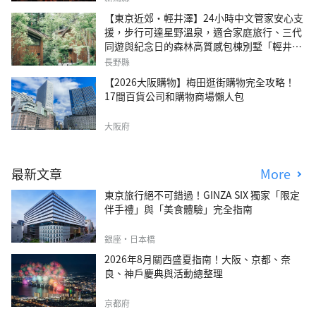
【東京近郊・輕井澤】24小時中文管家安心支
援，步行可達星野溫泉，適合家庭旅行、三代
同遊與紀念日的森林高質感包棟別墅「輕井澤
森四季VILLA」
長野縣
【2026大阪購物】梅田逛街購物完全攻略！
17間百貨公司和購物商場懶人包
大阪府
最新文章
More
東京旅行絕不可錯過！GINZA SIX 獨家「限定
伴手禮」與「美食體驗」完全指南
銀座・日本橋
2026年8月關西盛夏指南！大阪、京都、奈
良、神戶慶典與活動總整理
京都府