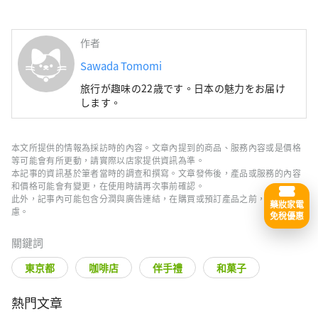
作者
Sawada Tomomi
旅行が趣味の22歳です。日本の魅力をお届け
します。
本文所提供的情報為採訪時的內容。文章內提到的商品、服務內容或是價格
等可能會有所更動，請實際以店家提供資訊為準。
本記事的資訊基於筆者當時的調查和撰寫。文章發佈後，產品或服務的內容
和價格可能會有變更，在使用時請再次事前確認。
此外，記事內可能包含分潤與廣告連結，在購買或預訂產品之前，請謹慎考
藥妝家電
慮。
免稅優惠
關鍵詞
東京都
咖啡店
伴手禮
和菓子
熱門文章