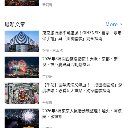
新潟縣
最新文章
More
東京旅行絕不可錯過！GINZA SIX 獨家「限定
伴手禮」與「美食體驗」完全指南
銀座・日本橋
2026年8月關西盛夏指南！大阪、京都、奈
良、神戶慶典與活動總整理
京都府
【千葉】豪華絢爛又熱血！「成田祇園祭」深
度攻略：必看 5 大重點、獨家體驗指南
千葉縣
2026年8月東京人氣活動總整理！煙火、阿波
舞、水燈節