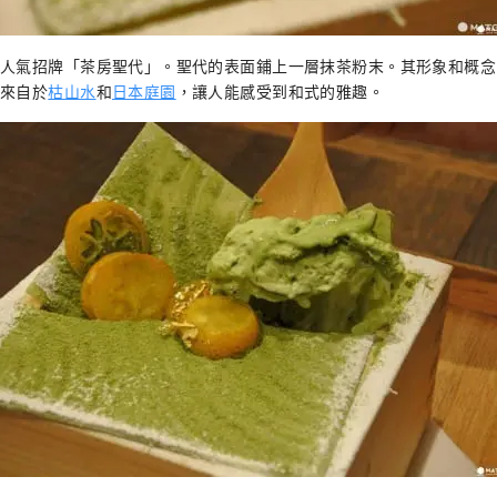
人氣招牌「茶房聖代」。聖代的表面鋪上一層抹茶粉末。其形象和概念
來自於
枯山水
和
日本庭園
，讓人能感受到和式的雅趣。