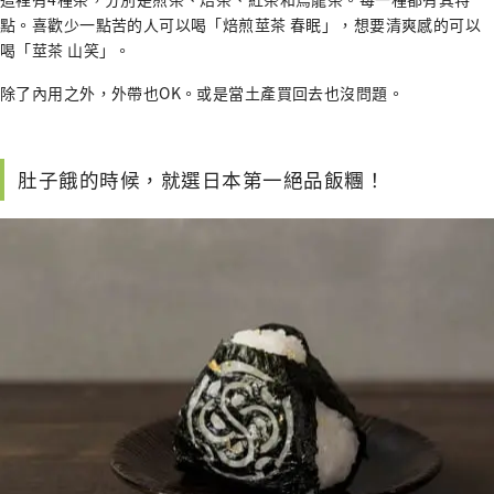
點。喜歡少一點苦的人可以喝「焙煎莖茶 春眠」，想要清爽感的可以
喝「莖茶 山笑」。
除了內用之外，外帶也OK。或是當土產買回去也沒問題。
肚子餓的時候，就選日本第一絕品飯糰！