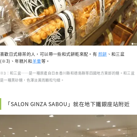
喜歡日式綠茶的人，可以帶一些和式餅乾來配。有
煎餅
、和三盆
(※3)、年糕片和
羊羹
等。
※3：和三盆……是一種原產自日本香川縣和德島縣等四國地方東部的糖。和三盆
是一種黑砂糖，色澤淡黃而顆粒勻細。
「SALON GINZA SABOU」就在地下鐵銀座站附近