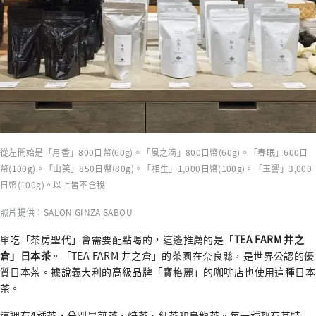
從左開始是「月香」800日幣(60g)。「風之滴」800日幣(60g)。「春眠」600日
幣(100g)。「山笑」850日幣(80g)。「相生」1,000日幣(100g)。「玉響」3,000
日幣(100g)。以上皆不含稅
照片提供：SALON GINZA SABOU
單吃「茶房聖代」會需要配點喝的，這邊推薦的是「
TEA FARM 井之
倉」
日本茶
。「TEA FARM 井之倉」的茶園在奈良縣，是世界公認的優
質日本茶。據說義大利的高級品牌「寶格麗」的咖啡店也使用這種日本
茶。
這裡有4種茶，分別是煎茶、焙茶、紅茶和烏龍茶。每一種都有其特