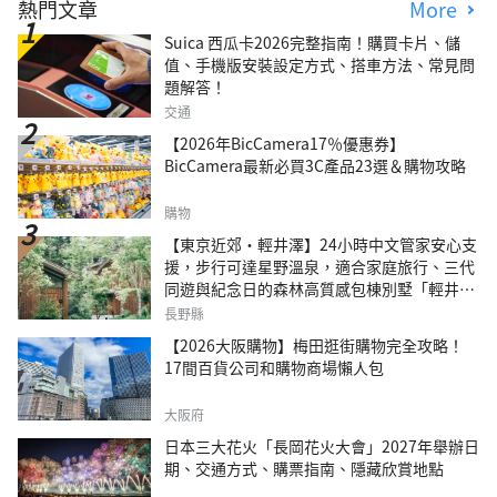
熱門文章
More
Suica 西瓜卡2026完整指南！購買卡片、儲
值、手機版安裝設定方式、搭車方法、常見問
題解答！
交通
【2026年BicCamera17％優惠券】
BicCamera最新必買3C產品23選＆購物攻略
購物
【東京近郊・輕井澤】24小時中文管家安心支
援，步行可達星野溫泉，適合家庭旅行、三代
同遊與紀念日的森林高質感包棟別墅「輕井澤
森四季VILLA」
長野縣
【2026大阪購物】梅田逛街購物完全攻略！
17間百貨公司和購物商場懶人包
大阪府
日本三大花火「長岡花火大會」2027年舉辦日
期、交通方式、購票指南、隱藏欣賞地點