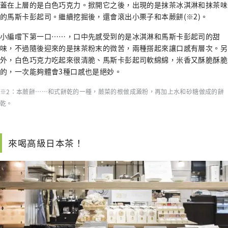
蓋在上層的是白色巧克力。掀開它之後，出現的是抹茶冰淇淋和抹茶味
的馬斯卡彭起司。繼續挖掘後，還會滾出小栗子和本蕨餅(※2)。
小編嚐下第一口⋯⋯，口中先感受到的是冰淇淋和馬斯卡彭起司的甜
味，不過隨後迎來的是抹茶粉末的微苦，兩種搭起來讓口感有層次。另
外，白色巧克力吃起來很清脆、馬斯卡彭起司軟綿綿，米香又酥脆酥脆
的，一次能夠體會3種口感也是絕妙。
※2：本蕨餅……和式餅乾的一種，蕨菜的根做成澱粉，再加上水和砂糖做成的餅
乾。
來喝高級日本茶！