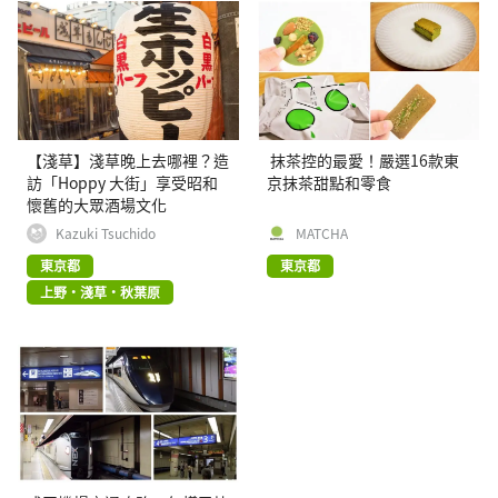
【淺草】淺草晚上去哪裡？造
抹茶控的最愛！嚴選16款東
訪「Hoppy 大街」享受昭和
京抹茶甜點和零食
懷舊的大眾酒場文化
Kazuki Tsuchido
MATCHA
東京都
東京都
上野・淺草・秋葉原