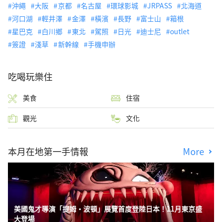
沖繩
大阪
京都
名古屋
環球影城
JRPASS
北海道
河口湖
輕井澤
金澤
橫濱
長野
富士山
箱根
星巴克
白川鄉
東北
駕照
日光
迪士尼
outlet
簽證
淺草
新幹線
手機申辦
吃喝玩樂住
美食
住宿
觀光
文化
本月在地第一手情報
More
美國鬼才導演「提姆・波頓」展覽首度登陸日本！11月東京盛
大登場