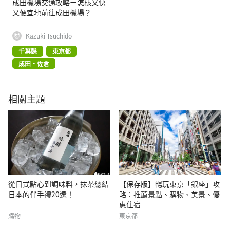
成田機場交通攻略ー怎樣又快
又便宜地前往成田機場？
Kazuki Tsuchido
千葉縣
東京都
成田・佐倉
相關主題
從日式點心到調味料，抹茶總結
【保存版】暢玩東京「銀座」攻
日本的伴手禮20選！
略：推薦景點、購物、美景、優
惠住宿
購物
東京都