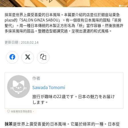
抹茶是世界上廣受喜愛的日本風味。本篇要介紹的店是位於銀座站東急
plaza的「SALON GINZA SABOU」。有一個很有日本風味的甜點「茶房
聖代」。用一種日本傳統的木製正方形名為「枡」當作容器，然後放進許
多抹茶風味的甜品。整體造型都講究過，呈現出濃濃的和式風格。
更新日期 :
2018.02.14
作者
Sawada Tomomi
旅行が趣味の22歳です。日本の魅力をお届け
します。
本服務包含贊助廣告。
抹茶
是世界上廣受喜愛的日本風味。它屬於綠茶的一種。日本從