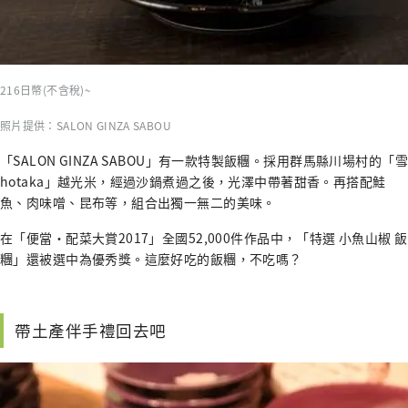
216日幣(不含稅)~
照片提供：SALON GINZA SABOU
「SALON GINZA SABOU」有一款特製飯糰。採用群馬縣川場村的「雪
hotaka」越光米，經過沙鍋煮過之後，光澤中帶著甜香。再搭配鮭
魚、肉味噌、昆布等，組合出獨一無二的美味。
在「便當・配菜大賞2017」全國52,000件作品中，「特選 小魚山椒 飯
糰」還被選中為優秀獎。這麼好吃的飯糰，不吃嗎？
帶土產伴手禮回去吧