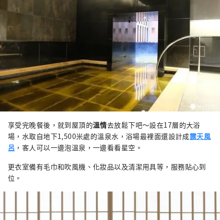
享受完晚餐後，就到屋頂的
溫情
去放鬆下吧～設在17層的大浴
場，水取自地下1,500米處的溫泉水，浴場最裡面還設計成
露天風
呂
，客人可以一邊泡溫泉，一邊看看星空。
更衣室備有毛巾和吹風機、化妝品以及清潔用具等，服務貼心到
位。