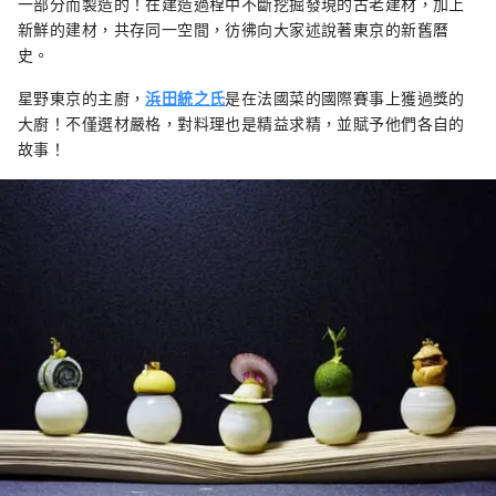
一部分而製造的！在建造過程中不斷挖掘發現的古老建材，加上
新鮮的建材，共存同一空間，彷彿向大家述說著東京的新舊曆
史。
星野東京的主廚，
浜田統之氏
是在法國菜的國際賽事上獲過獎的
大廚！不僅選材嚴格，對料理也是精益求精，並賦予他們各自的
故事！