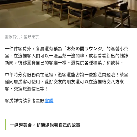
畫像提供：星野東京
一件件客房外，各層還有稱為「
お茶の間ラウンジ
」的溫馨小茶
室。在這裡客人們可以一邊品茶一邊閒聊，或者看看新出的雜誌
新聞，彷彿置身自己的客廳一樣。還提供各種和菓子和飲料。
中午時分有服務員在這裡，遊客還能咨詢一些旅遊問題哦！茶室
僅同層房客可使用，愛好交友的朋友還可以在這裡結交八方來
客，交換旅遊信息等！
客房詳情請參考星野
官網
。
一道道美食，彷彿述說著自己的故事