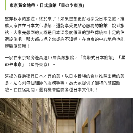
東京黃金地帶，日式旅館「星のや東京」
望穿秋水的旅遊，終於來了！如果您想更好地享受日本之旅，推
薦大家住在日本文化濃郁，還能享受更貼心服務的
旅館
。說到旅
館，大家先想到的大概是日本溫泉度假區的那些傳統味十足的住
宿設施吧，那大都市呢？您或許不知道，在東京的中心地帶也能
體驗旅館哦！
一家在東京站旁邊高達17層高級旅館，「高塔式日本旅館」「
星
のや東京
」（星野東京）。
這裡的客房獨具日本才有的美，以日本獨特的食材推陳出新的美
食，貼心到每個細節的服務等等，為大家提供了獨特的旅館體
驗。在住宿期間，還有機會體驗各種日本文化呢！