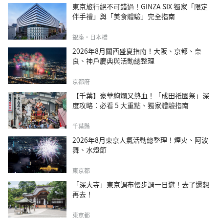
東京旅行絕不可錯過！GINZA SIX 獨家「限定
伴手禮」與「美食體驗」完全指南
銀座・日本橋
2026年8月關西盛夏指南！大阪、京都、奈
良、神戶慶典與活動總整理
京都府
【千葉】豪華絢爛又熱血！「成田祇園祭」深
度攻略：必看 5 大重點、獨家體驗指南
千葉縣
2026年8月東京人氣活動總整理！煙火、阿波
舞、水燈節
東京都
「深大寺」東京調布慢步調一日遊！去了還想
再去！
東京都