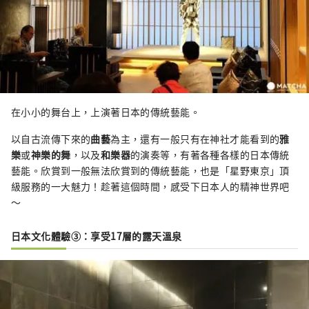
在小小的舞台上，上演著日本的傳統藝能。
以自古流傳下來的
曲藝
為主，還有一般只有在神社才能看到的
雅
樂
或
神樂的舞
，以及
和樂器
的演奏等，有著各種各樣的日本傳統
藝能。欣賞到一般無法欣賞到的傳統藝能，也是「星野東京」頂
級服務的一大魅力！趁著這個時間，感受下日本人的精神世界吧
～
日本文化體驗③：享受17層的露天溫泉