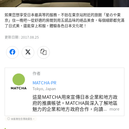
如果您想享受日本最高等的服務，不妨在東京站附近的旅館「星のや東
京」住一晚吧～從舒適的房間到用五感品味的絕品美食，每個細節都充滿
了日式美，還能穿上和服，體驗各色日本文化呢！
更新日期 :
2017.08.25
作者
MATCHA-PR
Tokyo, Japan
這是MATCHA用來宣傳日本企業和地方政
府的推廣帳號。MATCHA與深入了解地區
魅力的企業和地方政府合作，向讀者介紹
more
日本尚未被發現的魅力！同時我們也根據
本服務包含贊助廣告。
該地區的政府和企業等提供值得信賴的資
訊撰寫文章。