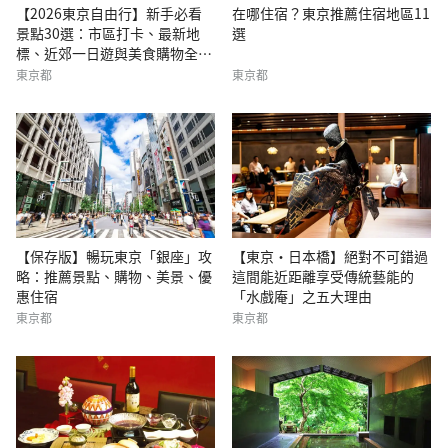
【2026東京自由行】新手必看
在哪住宿？東京推薦住宿地區11
景點30選：市區打卡、最新地
選
標、近郊一日遊與美食購物全攻
略
東京都
東京都
【保存版】暢玩東京「銀座」攻
【東京・日本橋】絕對不可錯過
略：推薦景點、購物、美景、優
這間能近距離享受傳統藝能的
惠住宿
「水戲庵」之五大理由
東京都
東京都