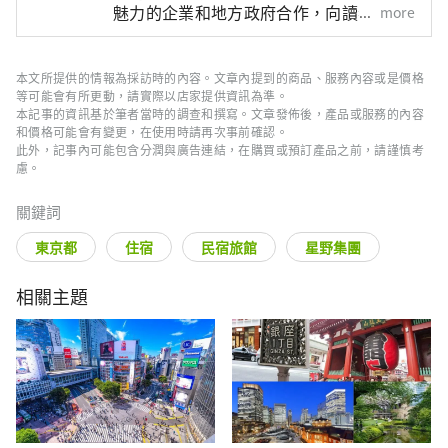
魅力的企業和地方政府合作，向讀者介紹
more
日本尚未被發現的魅力！同時我們也根據
該地區的政府和企業等提供值得信賴的資
訊撰寫文章。
本文所提供的情報為採訪時的內容。文章內提到的商品、服務內容或是價格
等可能會有所更動，請實際以店家提供資訊為準。
本記事的資訊基於筆者當時的調查和撰寫。文章發佈後，產品或服務的內容
和價格可能會有變更，在使用時請再次事前確認。
此外，記事內可能包含分潤與廣告連結，在購買或預訂產品之前，請謹慎考
慮。
關鍵詞
東京都
住宿
民宿旅館
星野集團
相關主題