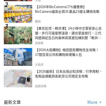
【2026年BicCamera17％優惠券】
BicCamera最新必買3C產品23選＆購物攻略
購物
【東京近郊・輕井澤】24小時中文管家安心支
援，步行可達星野溫泉，適合家庭旅行、三代
同遊與紀念日的森林高質感包棟別墅「輕井澤
森四季VILLA」
長野縣
【2026大阪購物】梅田逛街購物完全攻略！
17間百貨公司和購物商場懶人包
大阪府
【2026最新】日本出境必知流程：行李限制、
免稅品規範與各航空公司規定全攻略
旅遊攻略
最新文章
More