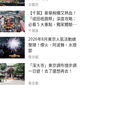
京都府
【千葉】豪華絢爛又熱血！
「成田祇園祭」深度攻略：
必看 5 大重點、獨家體驗指
南
千葉縣
2026年8月東京人氣活動總
整理！煙火、阿波舞、水燈
節
東京都
「深大寺」東京調布慢步調
一日遊！去了還想再去！
東京都