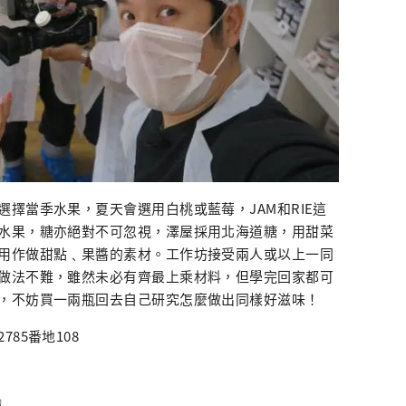
擇當季水果，夏天會選用白桃或藍莓，JAM和RIE這
水果，糖亦絕對不可忽視，澤屋採用北海道糖，用甜菜
用作做甜點﹑果醬的素材。工作坊接受兩人或以上一同
做法不難，雖然未必有齊最上乘材料，但學完回家都可
，不妨買一兩瓶回去自己研究怎麼做出同樣好滋味！
85番地108
鐘