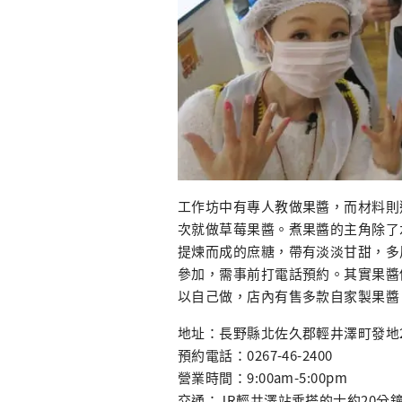
工作坊中有專人教做果醬，而材料則選
次就做草莓果醬。煮果醬的主角除了
提煉而成的庶糖，帶有淡淡甘甜，多
參加，需事前打電話預約。其實果醬
以自己做，店內有售多款自家製果醬
地址：長野縣北佐久郡輕井澤町發地27
預約電話：0267-46-2400
營業時間：9:00am-5:00pm
交通：JR輕井澤站乘搭的士約20分