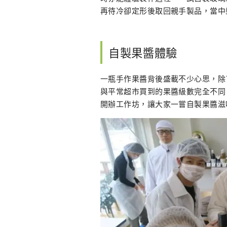
再待冷卻定形後取回親手製品，當中
自製果醬體驗
一瓶手作果醬背後盛載不少心思，除
與平常超市買到的果醬級數完全不同
開辦工作坊，讓大家一嘗自製果醬滋