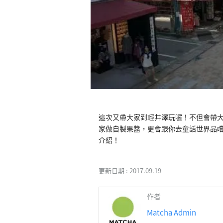
這次又帶大家到輕井澤玩囉！不但會帶
家做自製果醬，更會跟你去童話世界品
介紹！
更新日期 :
2017.09.19
作者
Matcha Admin