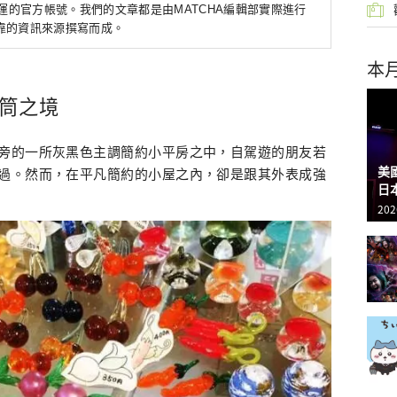
營運的官方帳號。我們的文章都是由MATCHA編輯部實際進行
靠的資訊來源撰寫而成。
本
花筒之境
旁的一所灰黑色主調簡約小平房之中，自駕遊的朋友若
美
過。然而，在平凡簡約的小屋之內，卻是跟其外表成強
日
202