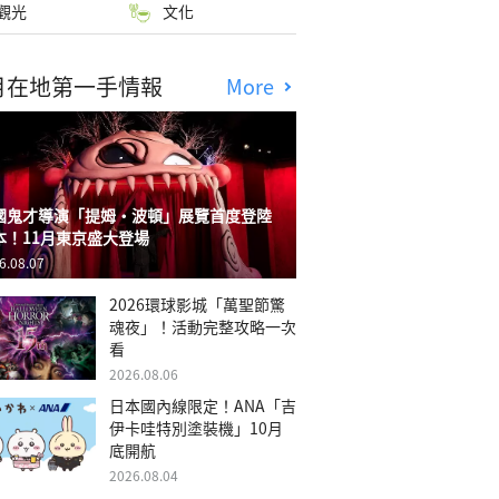
觀光
文化
月在地第一手情報
More
國鬼才導演「提姆・波頓」展覽首度登陸
本！11月東京盛大登場
6.08.07
2026環球影城「萬聖節驚
魂夜」！活動完整攻略一次
看
2026.08.06
日本國內線限定！ANA「吉
伊卡哇特別塗裝機」10月
底開航
2026.08.04