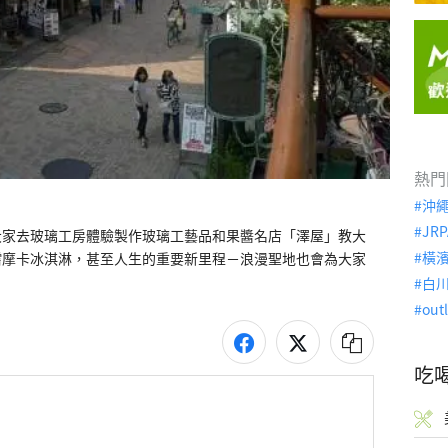
熱門
沖
JRP
大家去玻璃工房體驗製作玻璃工藝品和果醬名店「澤屋」教大
橫
嚐摩卡冰淇淋，甚至人生的重要新里程－浪漫聖地也會為大家
白
out
吃