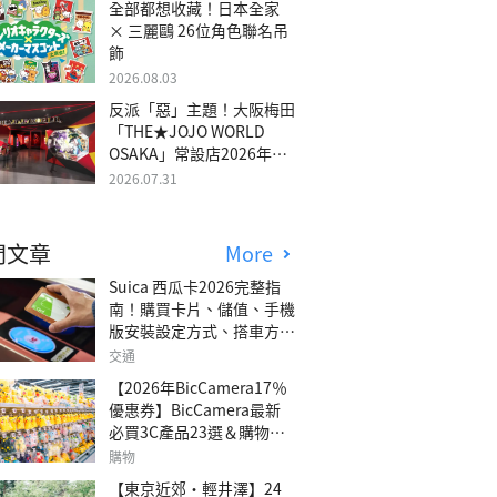
全部都想收藏！日本全家
× 三麗鷗 26位角色聯名吊
飾
2026.08.03
反派「惡」主題！大阪梅田
「THE★JOJO WORLD
OSAKA」常設店2026年冬
季開幕
2026.07.31
門文章
More
Suica 西瓜卡2026完整指
南！購買卡片、儲值、手機
版安裝設定方式、搭車方
法、常見問題解答！
交通
【2026年BicCamera17％
優惠券】BicCamera最新
必買3C產品23選＆購物攻
略
購物
【東京近郊・輕井澤】24