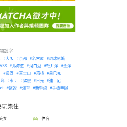
關鍵字
繩
大阪
京都
名古屋
環球影城
ASS
北海道
河口湖
輕井澤
金澤
濱
長野
富士山
箱根
星巴克
川鄉
東北
駕照
日光
迪士尼
let
簽證
淺草
新幹線
手機申辦
喝玩樂住
美食
住宿