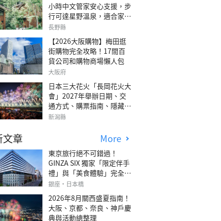
小時中文管家安心支援，步
行可達星野溫泉，適合家庭
旅行、三代同遊與紀念日的
長野縣
森林高質感包棟別墅「輕井
【2026大阪購物】梅田逛
澤森四季VILLA」
街購物完全攻略！17間百
貨公司和購物商場懶人包
大阪府
日本三大花火「長岡花火大
會」2027年舉辦日期、交
通方式、購票指南、隱藏欣
賞地點
新潟縣
新文章
More
東京旅行絕不可錯過！
GINZA SIX 獨家「限定伴手
禮」與「美食體驗」完全指
南
銀座・日本橋
2026年8月關西盛夏指南！
大阪、京都、奈良、神戶慶
典與活動總整理