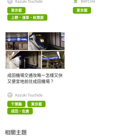
Kazuki Tsuchido
MATCHA
東京都
東京都
上野・淺草・秋葉原
成田機場交通攻略ー怎樣又快
又便宜地前往成田機場？
Kazuki Tsuchido
千葉縣
東京都
成田・佐倉
相關主題