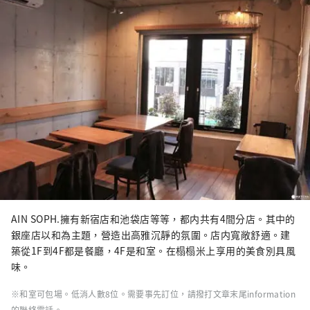
AIN SOPH.擁有新宿店和池袋店等等，都内共有4間分店。其中的
銀座店以和為主題，營造出高雅沉靜的氛圍。店内寬敞舒適。建
築從1F到4F都是餐廳，4F是和室。在榻榻米上享用的美食別具風
味。
※和室可包場。低消人數8位。需要事先訂位，請撥打文章末尾information
的聯絡電話。