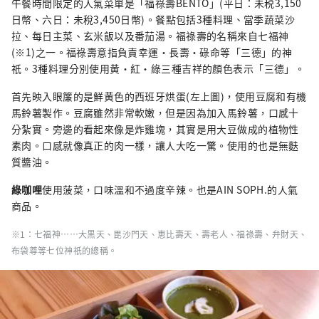
午餐時間限定的人氣菜單是「福祿壽BENTO」(平日：未税3,150
日幣、六日：未稅3,450日幣)。餐點包括3種料理、當季蔬菜沙
拉、每日主菜、玄米飯以及番茄湯。福祿壽的名稱來自七福神
(※1)之一。福祿壽意指負責幸運・長壽・碌命等「三德」的神
祇。3種料理分別使用黄・紅・綠三種吉祥的顏色表示「三德」。
首先映入眼簾的是鮮黄色的西班牙烘蛋(左上圖)，使用豆腐和有機
馬鈴薯製作。豆腐雖然非常軟嫩，但是因為加入馬鈴薯，口感十
分紮實。旁邊的看起來像是炸雞塊，其實是用大豆做成的植物性
素肉。口感就像真正的肉一樣，讓人大吃一驚。使用的也是無麩
質醬油。
綠咖哩
使用菠菜，口味溫和不過度辛辣。也是AIN SOPH.的人氣
商品。
※1：七福神……大黒天、毘沙門天、恵比壽天、壽老人、福祿壽、弁財天、
布袋尊等七位神祇的總稱。