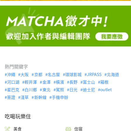
熱門關鍵字
沖繩
大阪
京都
名古屋
環球影城
JRPASS
北海道
河口湖
輕井澤
金澤
橫濱
長野
富士山
箱根
星巴克
白川鄉
東北
駕照
日光
迪士尼
outlet
簽證
淺草
新幹線
手機申辦
吃喝玩樂住
美食
住宿