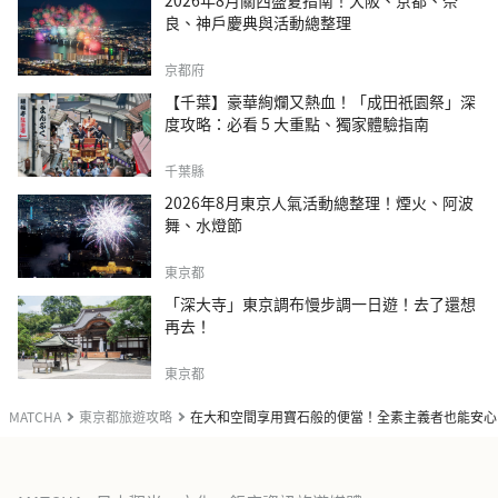
2026年8月關西盛夏指南！大阪、京都、奈
良、神戶慶典與活動總整理
京都府
【千葉】豪華絢爛又熱血！「成田祇園祭」深
度攻略：必看 5 大重點、獨家體驗指南
千葉縣
2026年8月東京人氣活動總整理！煙火、阿波
舞、水燈節
東京都
「深大寺」東京調布慢步調一日遊！去了還想
再去！
東京都
MATCHA
東京都旅遊攻略
在大和空間享用寶石般的便當！全素主義者也能安心的「AI