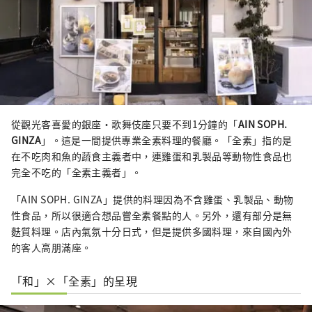
從觀光客喜愛的銀座・歌舞伎座只要不到1分鐘的「
AIN SOPH.
GINZA
」。這是一間提供專業全素料理的餐廳。「全素」指的是
在不吃肉和魚的蔬食主義者中，連雞蛋和乳製品等動物性食品也
完全不吃的「全素主義者」。
「AIN SOPH. GINZA」提供的料理因為不含雞蛋、乳製品、動物
性食品，所以很適合想品嘗全素餐點的人。另外，還有部分是無
麩質料理。店內氣氛十分日式，但是提供多國料理，來自國內外
的客人高朋滿座。
「和」×「全素」的呈現