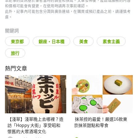
本記事的資訊基於筆者當時的調查和撰寫。文章發佈後，產品或服務的內容
和價格可能會有變更，在使用時請再次事前確認。
此外，記事內可能包含分潤與廣告連結，在購買或預訂產品之前，請謹慎考
慮。
關鍵詞
東京都
銀座・日本橋
美食
素食主義
旅行
熱門文章
【淺草】淺草晚上去哪裡？造
抹茶控的最愛！嚴選16款東
訪「Hoppy 大街」享受昭和
京抹茶甜點和零食
懷舊的大眾酒場文化