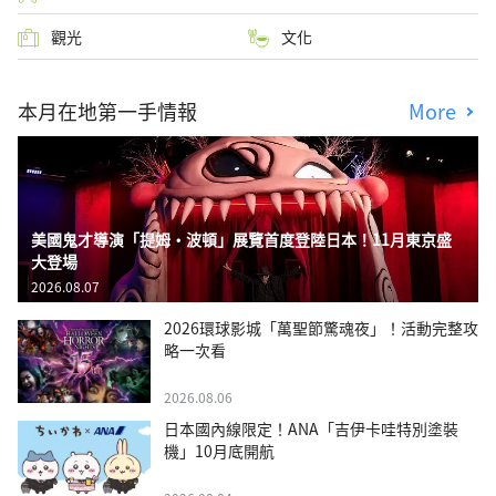
觀光
文化
本月在地第一手情報
More
美國鬼才導演「提姆・波頓」展覽首度登陸日本！11月東京盛
大登場
2026.08.07
2026環球影城「萬聖節驚魂夜」！活動完整攻
略一次看
2026.08.06
日本國內線限定！ANA「吉伊卡哇特別塗裝
機」10月底開航