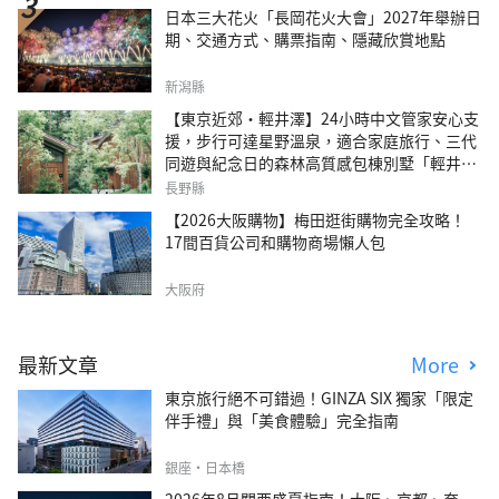
日本三大花火「長岡花火大會」2027年舉辦日
期、交通方式、購票指南、隱藏欣賞地點
新潟縣
【東京近郊・輕井澤】24小時中文管家安心支
援，步行可達星野溫泉，適合家庭旅行、三代
同遊與紀念日的森林高質感包棟別墅「輕井澤
森四季VILLA」
長野縣
【2026大阪購物】梅田逛街購物完全攻略！
17間百貨公司和購物商場懶人包
大阪府
最新文章
More
東京旅行絕不可錯過！GINZA SIX 獨家「限定
伴手禮」與「美食體驗」完全指南
銀座・日本橋