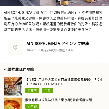
AIN SOPH. GINZA提供的是「回歸原我的場所」。不使用肉和乳
製品也能美味又健康，色香味俱全的美好料理。這裡有著能讓你
對原有的食物印象改觀，驚呼連連的體驗等待你的光臨。稍稍遠
離忙碌的生活步伐，來享用一頓提振身心健康的美食吧？
AIN SOPH. GINZA アインソフ銀座
location_on
104-0061 東京都中央區銀座 4-12-1
小編推薦延伸閱讀
【京都】用咖啡＆素食在百年建築裡傳承新舊生活文化
TORIBA COFFEE KYOTO
京都府
京都
素食也可以很美味好嗎？東京5間素食餐廳介紹
東京都