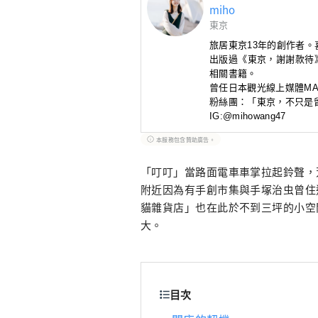
miho
東京
旅居東京13年的創作者
出版過《東京，謝謝款待
相關書籍。
曾任日本觀光線上媒體MA
粉絲團：「東京，不只是留
IG:@mihowang47
本服務包含贊助廣告。
「叮叮」當路面電車車掌拉起鈴聲，
附近因為有手創市集與手塚治虫曾住
貓雜貨店」也在此於不到三坪的小空
大。
目次