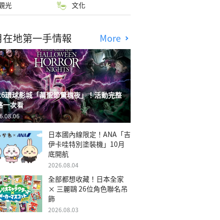
觀光
文化
月在地第一手情報
More
026環球影城「萬聖節驚魂夜」！活動完整
略一次看
6.08.06
日本國內線限定！ANA「吉
伊卡哇特別塗裝機」10月
底開航
2026.08.04
全部都想收藏！日本全家
× 三麗鷗 26位角色聯名吊
飾
2026.08.03