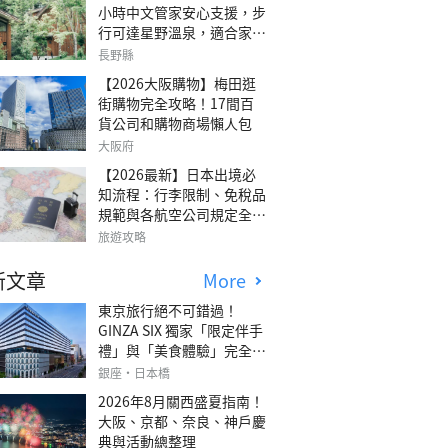
小時中文管家安心支援，步
行可達星野溫泉，適合家庭
旅行、三代同遊與紀念日的
長野縣
森林高質感包棟別墅「輕井
【2026大阪購物】梅田逛
澤森四季VILLA」
街購物完全攻略！17間百
貨公司和購物商場懶人包
大阪府
【2026最新】日本出境必
知流程：行李限制、免稅品
規範與各航空公司規定全攻
略
旅遊攻略
新文章
More
東京旅行絕不可錯過！
GINZA SIX 獨家「限定伴手
禮」與「美食體驗」完全指
南
銀座・日本橋
2026年8月關西盛夏指南！
大阪、京都、奈良、神戶慶
典與活動總整理