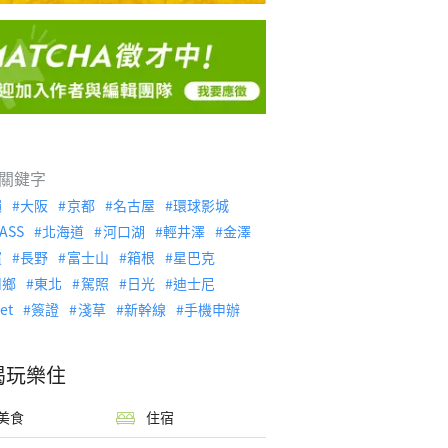
關鍵字
繩
大阪
京都
名古屋
環球影城
ASS
北海道
河口湖
輕井澤
金澤
濱
長野
富士山
箱根
星巴克
川鄉
東北
駕照
日光
迪士尼
let
簽證
淺草
新幹線
手機申辦
喝玩樂住
美食
住宿