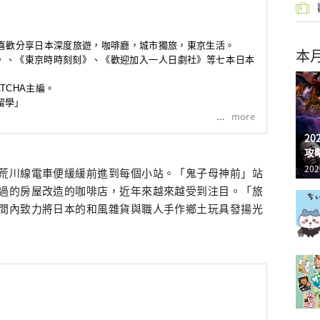
。喜歡分享日本深度旅遊，咖啡廳
，城市獨旅，東京生活。
本
》
、
《東京時時刻刻》
、
《歡迎加入一人日劇社》
等七本日本
TCHA主編。
學」

more
2
攻
202
荒川線電車便緩緩前進到每個小站。「鬼子母神前」站
過的房屋改造的咖啡店，近年來越來越受到注目。「旅
間內致力將日本的和風雜貨與職人手作鄉土玩具發揚光