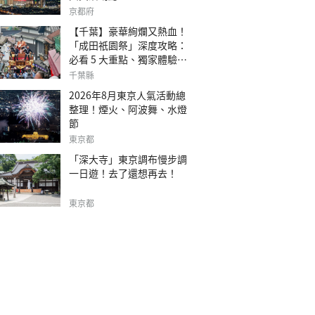
京都府
【千葉】豪華絢爛又熱血！
「成田祇園祭」深度攻略：
必看 5 大重點、獨家體驗指
南
千葉縣
2026年8月東京人氣活動總
整理！煙火、阿波舞、水燈
節
東京都
「深大寺」東京調布慢步調
一日遊！去了還想再去！
東京都