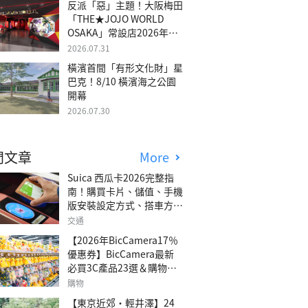
反派「惡」主題！大阪梅田
「THE★JOJO WORLD
OSAKA」常設店2026年冬
季開幕
2026.07.31
橫濱首間「有形文化財」星
巴克！8/10 橫濱海之公園
開幕
2026.07.30
門文章
More
Suica 西瓜卡2026完整指
南！購買卡片、儲值、手機
版安裝設定方式、搭車方
法、常見問題解答！
交通
【2026年BicCamera17％
優惠券】BicCamera最新
必買3C產品23選＆購物攻
略
購物
【東京近郊・輕井澤】24