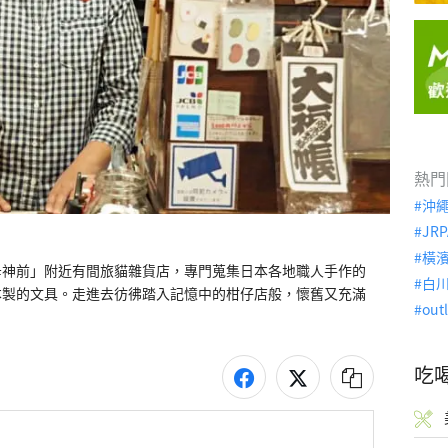
熱門
沖
JRP
橫
母神前」附近有間旅貓雜貨店，專門蒐集日本各地職人手作的
白
本製的文具。走進去彷彿踏入記憶中的柑仔店般，懷舊又充滿
out
吃