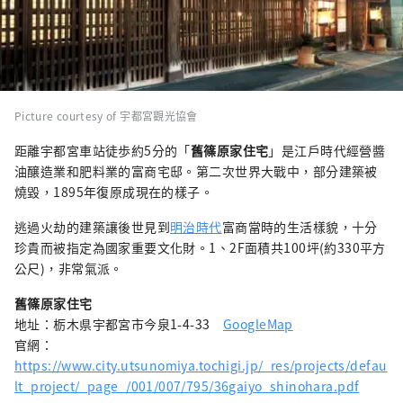
Picture courtesy of 宇都宮觀光協會
距離宇都宮車站徒歩約5分的「
舊篠原家住宅
」是江戶時代經營醬
油醸造業和肥料業的富商宅邸。第二次世界大戰中，部分建築被
燒毀，1895年復原成現在的樣子。
逃過火劫的建築讓後世見到
明治時代
富商當時的生活樣貌，十分
珍貴而被指定為國家重要文化財。1、2F面積共100坪(約330平方
公尺)，非常氣派。
舊篠原家住宅
地址：栃木県宇都宮市今泉1-4-33
GoogleMap
官網：
https://www.city.utsunomiya.tochigi.jp/_res/projects/defau
lt_project/_page_/001/007/795/36gaiyo_shinohara.pdf