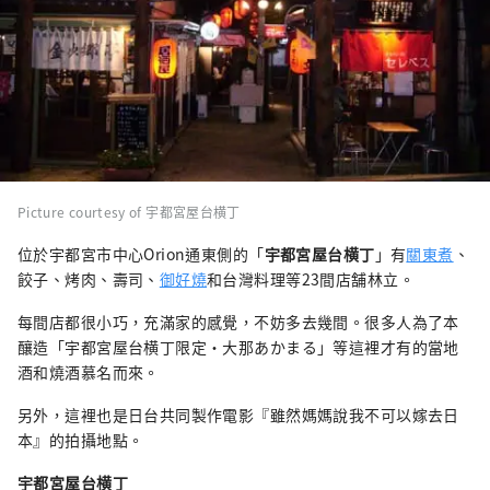
Picture courtesy of 宇都宮屋台横丁
位於宇都宮市中心Orion通東側的「
宇都宮屋台横丁
」有
關東煮
、
餃子、烤肉、壽司、
御好燒
和台灣料理等23間店舗林立。
每間店都很小巧，充滿家的感覺，不妨多去幾間。很多人為了本
釀造「宇都宮屋台横丁限定・大那あかまる」等這裡才有的當地
酒和燒酒慕名而來。
另外，這裡也是日台共同製作電影『雖然媽媽說我不可以嫁去日
本』的拍攝地點。
宇都宮屋台横丁