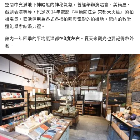
空間中充滿地下神殿般的神秘氣氛，曾經舉辦演唱會、美術展、
戲劇表演等等，也是2014年電影『神箭闖江湖 京都大火篇』的拍
攝場景，靈活運用為各式各樣拍照與電影的拍攝地。館内的教堂
還能舉辦結婚典禮。
館内一年四季的平均氣溫都在
8度左右
。夏天來觀光也要記得帶外
套。