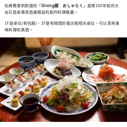
松峰教會斜對面的「
Dining蔵 おしゃらく
」是將100年前的大
谷石造倉庫改造後開設的創作料理餐廳。
1F是桌位(有包廂)，2F是有隔間的復古榻榻米座位，可以享用美
味料理和美酒。