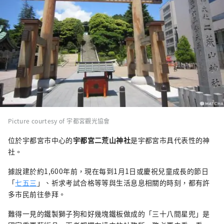
Picture courtesy of 宇都宮觀光協會
位於宇都宮市中心的
宇都宮二荒山神社
是宇都宮市具代表性的神
社。
據說建於約1,600年前，現在每到1月1日或慶祝兒童成長的節日
「
七五三
」、祈求考試合格等等與生活息息相關的時刻，都有許
多市民前往參拜。
難得一見的鐵製獅子狗和好幾塊鐵板做成的「三十八間星兜」是