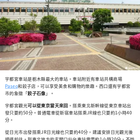
宇都宮車站是栃木縣最大的車站。車站附近有車站共構商場
Paseo
和餃子店，可以享受美食和購物的樂趣。西口還有宇都宮
市的象徵「
餃子石像
」。
宇都宮觀光
可以從東京當天來回
。搭乘東北新幹線從東京車站出
發只要約50分。普通電車從新宿車站搭乘JR線也只要約1小時40
分。
從日光市出發搭乘JR日光線也只要約40分，建議安排日光觀光後
順道前往。到東北地方的玄關口仙台車站需要約1小時20分，不妨