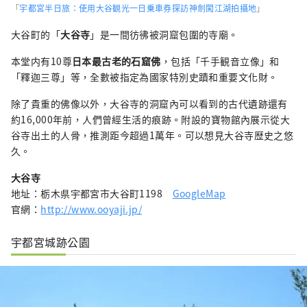
「
宇都宮半日旅：使用大谷観光一日乗車券探訪神劍闖江湖拍攝地
」
大谷町的「
大谷寺
」是一間彷彿被洞窟包圍的寺廟。
本堂内有10尊
日本最古老的石窟佛
，包括「千手観音立像」和
「釋迦三尊」等，全數被指定為國家特別史蹟和重要文化財。
除了貴重的佛像以外，大谷寺的洞窟內可以看到的古代遺跡還有
約16,000年前，人們曾經生活的痕跡。附設的寶物館內展示從大
谷寺出土的人骨，推測距今超過1萬年。可以想見大谷寺歴史之悠
久。
大谷寺
地址：栃木県宇都宮市大谷町1198
GoogleMap
官網：
http://www.ooyaji.jp/
宇都宮城跡公園