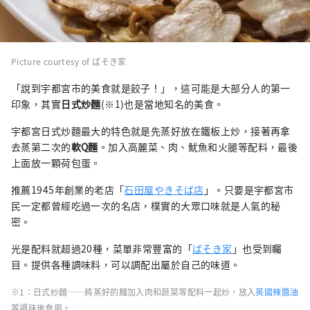
Picture courtesy of ばそき家
「說到宇都宮市的美食就是餃子！」，這可能是大部分人的第一
印象，其實
日式炒麵
(※1)也是當地知名的美食。
宇都宮日式炒麵最大的特色就是先蒸好放在鐵板上炒，接著再拿
去蒸第二次的
軟Q麵
。加入高麗菜、肉、魷魚和火腿等配料，最後
上面放一顆荷包蛋。
推薦1945年創業的老店「
石田屋やきそば店
」。只要是宇都宮市
民一定都曾經吃過一次的名店，樸實的大眾口味就是人氣的秘
密。
光是配料就超過20種，菜單非常豐富的「
ばそき家
」也受到矚
目。提供各種調味料，可以調配出屬於自己的味道。
※1：日式炒麵……將蒸好的麺加入肉和蔬菜等配料一起炒，放入
英國辣醬油
等調味後食用。