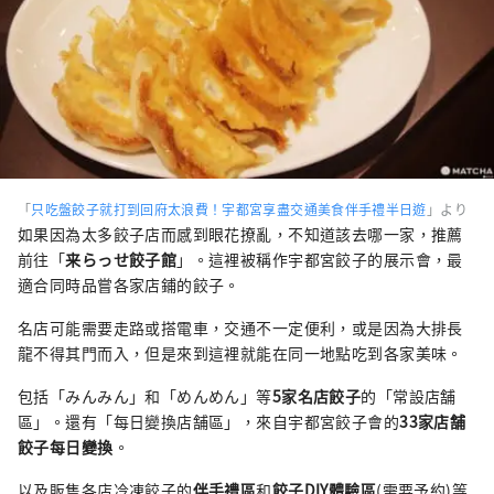
「
只吃盤餃子就打到回府太浪費！宇都宮享盡交通美食伴手禮半日遊
」より
如果因為太多餃子店而感到眼花撩亂，不知道該去哪一家，推薦
前往「
来らっせ餃子館
」。這裡被稱作宇都宮餃子的展示會，最
適合同時品嘗各家店鋪的餃子。
名店可能需要走路或搭電車，交通不一定便利，或是因為大排長
龍不得其門而入，但是來到這裡就能在同一地點吃到各家美味。
包括「みんみん」和「めんめん」等
5家名店餃子
的「常設店舗
區」。還有「每日變換店舗區」，來自宇都宮餃子會的
33家店舗
餃子每日變換
。
以及販售各店冷凍餃子的
伴手禮區
和
餃子DIY體驗區
(需要予約)等