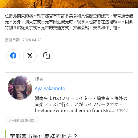
位於北關東的栃木縣宇都宮市有許多美食和具備歴史的建築，非常適合觀
光。另外，到東京或日光市附近觀光時，很多人也許會在這裡轉車。因此
特別介紹從東京或日光市的交通方式、推薦景點、美食和伴手禮。
更新日期 :
2026.04.28
作者
Aya Sakamoto
湘南生まれのフリーライター・編集者。海外の
音楽フェスに行くことがライフワークです。
more
freelance writer and editor from Shonan.i
love world music festival.
本服務包含贊助廣告。
宇都宮市是什麼樣的地方？