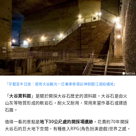
「
宇都宮半日旅：使用大谷観光一日乗車券探訪神劍闖江湖拍攝地
」
「
大谷資料館
」是關於開採大谷石歴史的資料館。大谷石是由火
山灰等物質形成的軟岩石。耐火又耐用，常用來當作基石或建造
石牆。
值得一看的景點是
地下30公尺處的開採場遺跡
。花費約70年開採
大谷石的巨大地下空間，有種進入RPG(角色扮演遊戲)
世界之感。