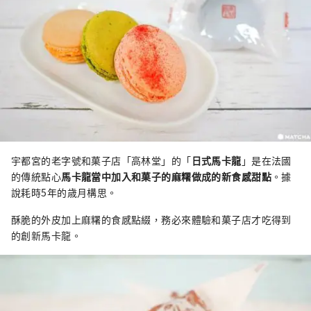
宇都宮的老字號和菓子店「高林堂」的「
日式馬卡龍
」是在法國
的傳統點心
馬卡龍當中加入和菓子的麻糬做成的新食感甜點
。據
說耗時5年的歳月構思。
酥脆的外皮加上麻糬的食感點綴，務必來體驗和菓子店才吃得到
的創新馬卡龍。