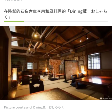
在時髦的石造倉庫享用和風料理的「Dining蔵 おしゃら
く」
Picture courtesy of Dining蔵 おしゃらく