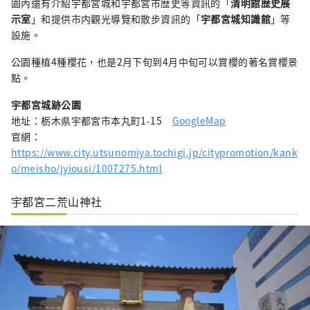
園內還有介紹宇都宮城和宇都宮市歴史等資訊的「
清明館歴史展
示室
」和提供市内觀光導覽和散步資訊的「
宇都宮城知識館
」等
設施。
公園種植4種櫻花，也是2月下旬到4月中旬可以賞櫻的著名賞櫻景
點。
宇都宮城跡公園
地址：栃木県宇都宮市本丸町1-15
GoogleMap
官網：
https://www.city.utsunomiya.tochigi.jp/citypromotion/kank
o/meisho/jyiousi/1007275.html
宇都宮二荒山神社