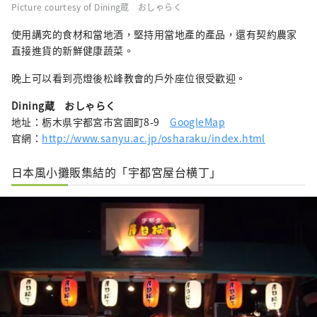
Picture courtesy of Dining蔵 おしゃらく
使用講究的食材和當地酒，堅持用當地產的產品，還有契約農家
直接進貨的新鮮健康蔬菜。
晚上可以看到亮燈後松峰教會的戶外座位很受歡迎。
Dining蔵 おしゃらく
地址：栃木県宇都宮市宮園町8-9
GoogleMap
官網：
http://www.sanyu.ac.jp/osharaku/index.html
日本風小攤販集結的「宇都宮屋台横丁」