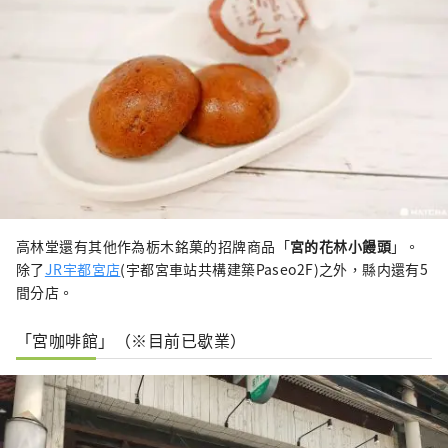
高林堂還有其他作為栃木銘菓的招牌商品「
宮的花林小饅頭
」。
除了
JR宇都宮店
(宇都宮車站共構建築Paseo2F)之外，縣内還有5
間分店。
「宮咖啡館」（※目前已歇業）