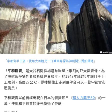
「
宇都宮半日旅：使用大谷観光一日乗車券探訪神劍闖江湖拍攝地
」
「
平和觀音
」是大谷石開採場遺跡岩壁上雕刻的巨大觀音像。為
了撫慰戰爭犧牲者和祈禱世界和平，於1948年耗時6年歳月全手
工雕刻。高度27公尺，從樓梯往上走到展望台可以一覽宇都宮市
區風景。
平和觀音以前曾經出現在日本的特攝節目『
超人力霸王80
』的一
幕。使用和平觀音的後光擊退了怪獸。