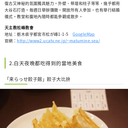
復古又神秘的氛圍獨具魅力。外壁、祭壇和柱子等等，幾乎都用
大谷石打造。毎週日舉辦彌撒，開放所有人參加，也有舉行結婚
儀式。教堂和腹地內隨時都能參觀或散步。
天主教松峰教會
地址：栃木県宇都宮市松が峰1-1-5
GoogleMap
官網：
http://www2.ucatv.ne.jp/~matumine.sea/
2.白天夜晚都吃得到的當地美食
「来らっせ餃子館」餃子大比拚