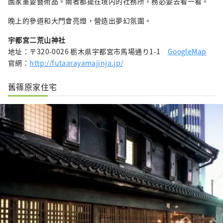
國家重要藝術品。兩者都擺在境内的社務所，務必要去看一看。
晚上的參道和大門會亮燈，營造出夢幻氛圍。
宇都宮二荒山神社
地址：〒320-0026 栃木県宇都宮市馬場通り1-1
GoogleMap
官網：
http://futaarayamajinja.jp/
舊篠原家住宅