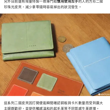
另外目前還有限量特製一款專門給
慣用使用左手
的人的方形二摺
珍珠光皮夾，減少拿零錢時容易掉出的狀況發生。
這系列二摺皮夾因打開便能瞬間確認銅板與卡片數量而受到廣大
主婦群歡迎，並提供觸感溫和的起毛革等不同質感牛革選擇。