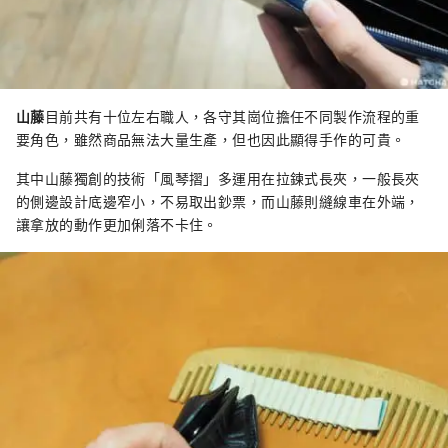
山藤
目前共有十位左右職人，各守其崗位擔任不同製作流程的重
要角色，雖然商品無法大量生產，但也因此顯得手作的可貴。
其中山藤獨創的技術「風琴摺」多運用在拉鍊式長夾，一般長夾
的側邊設計底邊窄小，不易取出鈔票，而山藤則縫線車在外端，
讓拿放的動作更加俐落不卡住。