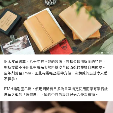
栃木皮革書套，八十年來不變的製法，兼具柔軟卻堅固的特性，
堅持盡量不使用化學藥品與顏料讓皮革最原始的模樣自由顯現。
皮革削薄至1mm，因此相當輕盈攜帶方便，洗鍊感的設計令人愛
不釋手。
PTAH鑰匙圈吊飾，使用因稀有且多為皇室指定使用而享有鑽石級
皮革之稱的「馬臀皮」，簡約中性的設計很適合作為禮物。