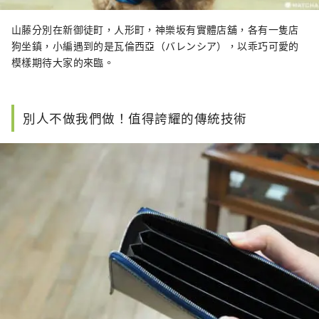
山藤分別在新御徒町，人形町，神樂坂有實體店舖，各有一隻店
狗坐鎮，小編遇到的是瓦倫西亞（バレンシア），以乖巧可愛的
模樣期待大家的來臨。
別人不做我們做！值得誇耀的傳統技術