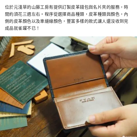
位於元淺草的山藤工房有提供訂製皮革錢包與名片夾的服務，時
間約須花三週左右。程序從選擇商品種類，皮革種類與顏色，內
側的皮革顏色以及車縫線顏色，豐富多樣的款式讓人還沒收到完
成品就雀躍不已！