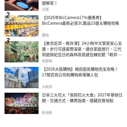
題解答！
交通
【2026年BicCamera17％優惠券】
BicCamera最新必買3C產品23選＆購物攻略
購物
【東京近郊・輕井澤】24小時中文管家安心支
援，步行可達星野溫泉，適合家庭旅行、三代
同遊與紀念日的森林高質感包棟別墅「輕井澤
森四季VILLA」
長野縣
【2026大阪購物】梅田逛街購物完全攻略！
17間百貨公司和購物商場懶人包
大阪府
日本三大花火「長岡花火大會」2027年舉辦日
期、交通方式、購票指南、隱藏欣賞地點
新潟縣