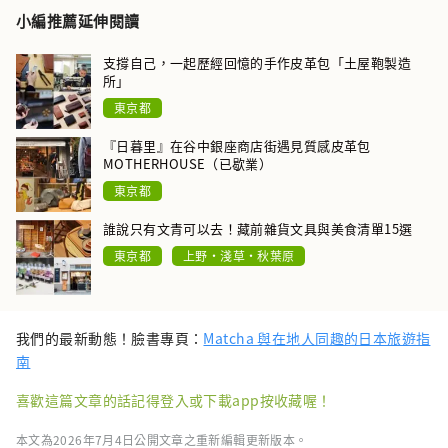
小編推薦延伸閱讀
支撐自己，一起歷經回憶的手作皮革包「土屋鞄製造
所」
東京都
『日暮里』在谷中銀座商店街遇見質感皮革包
MOTHERHOUSE（已歇業）
東京都
誰說只有文青可以去！藏前雜貨文具與美食清單15選
東京都
上野・淺草・秋葉原
我們的最新動態！臉書專頁：
Matcha 與在地人同趣的日本旅遊指
南
喜歡這篇文章的話記得登入或下載app按收藏喔！
本文為2026年7月4日公開文章之重新編輯更新版本。