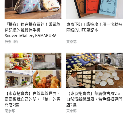
『鎌倉』這在鎌倉買的！乘載旅
東京下町工廠進攻！用一次就被
途記憶的雜貨伴手禮
圈粉的LIFE筆記本
SouvenirGallery KAMAKURA
神奈川縣
東京都
【東京挖寶去】在線與線世界，
【東京挖寶去】華麗復古風V.S
密密編織自己的夢，「線」的專
自然清新簡單風，特色鈕扣專門
門店2選
店2選
東京都
東京都