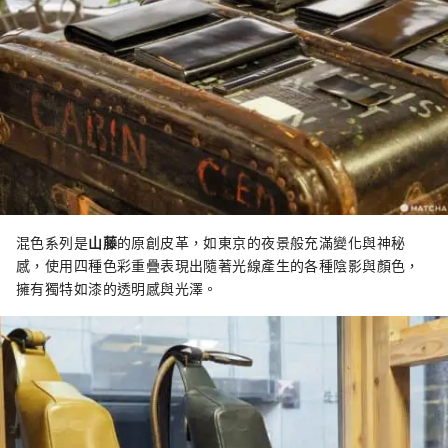
混色系列是
山藤
的原創皮革，如東京的夜景般充滿變化與神秘
感，使用四種色彩重疊表現出隨著光線產生的各種陰影與顏色，
擁有獨特如漆的透明感與光澤。