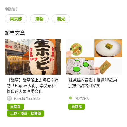
關鍵詞
東京都
購物
觀光
熱門文章
【淺草】淺草晚上去哪裡？造
抹茶控的最愛！嚴選16款東
訪「Hoppy 大街」享受昭和
京抹茶甜點和零食
懷舊的大眾酒場文化
Kazuki Tsuchido
MATCHA
東京都
東京都
上野・淺草・秋葉原