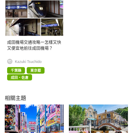
成田機場交通攻略ー怎樣又快
又便宜地前往成田機場？
Kazuki Tsuchido
千葉縣
東京都
成田・佐倉
相關主題