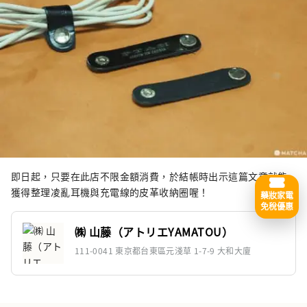
即日起，只要在此店不限金額消費，於結帳時出示這篇文章就能
獲得整理凌亂耳機與充電線的皮革收納圈喔！
藥妝家電
免稅優惠
㈱ 山藤（アトリエYAMATOU）
111-0041 東京都台東區元淺草 1-7-9 大和大廈