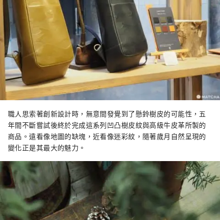
職人思索著創新設計時，無意間發覺到了懸鈴樹皮的可能性，五
年間不斷嘗試後終於完成這系列凹凸樹皮紋與高級牛皮革所製的
商品。遠看像地圖的缺塊，近看像迷彩紋，隨著歲月自然呈現的
變化正是其最大的魅力。