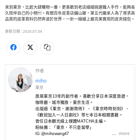
來到東京，比起大肆購物一番，更喜歡到老店細細挑選職人手作，能夠長
久陪伴自己的小物。有間百年皮革店舖山藤，第五代繼承人為了尋求高
品質的皮革質料仍然奔波於世界，一針一線縫上最完美實用的皮夾錢包。
更新日期 :
2026.07.04
作者
miho
東京
旅居東京13年的創作者。喜歡分享日本深度旅遊，
咖啡廳
，城市獨旅，東京生活。
出版過《東京，謝謝款待》
、
《東京時時刻刻》
、
《歡迎加入一人日劇社》
等七本日本相關書籍。
曾任日本觀光線上媒體MATCHA主編。
粉絲團：「東京，不只是留學」

more
IG:@mihowang47