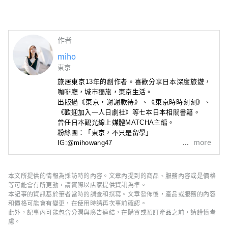
作者
miho
東京
旅居東京13年的創作者。喜歡分享日本深度旅遊，
咖啡廳
，城市獨旅，東京生活。
出版過《東京，謝謝款待》
、
《東京時時刻刻》
、
《歡迎加入一人日劇社》
等七本日本相關書籍。
曾任日本觀光線上媒體MATCHA主編。
粉絲團：「東京，不只是留學」

more
IG:@mihowang47
本文所提供的情報為採訪時的內容。文章內提到的商品、服務內容或是價格
等可能會有所更動，請實際以店家提供資訊為準。
本記事的資訊基於筆者當時的調查和撰寫。文章發佈後，產品或服務的內容
和價格可能會有變更，在使用時請再次事前確認。
此外，記事內可能包含分潤與廣告連結，在購買或預訂產品之前，請謹慎考
慮。