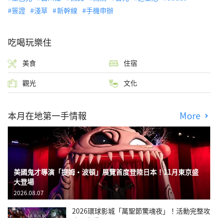
簽證
淺草
新幹線
手機申辦
吃喝玩樂住
美食
住宿
觀光
文化
本月在地第一手情報
More
美國鬼才導演「提姆・波頓」展覽首度登陸日本！11月東京盛
大登場
2026.08.07
2026環球影城「萬聖節驚魂夜」！活動完整攻