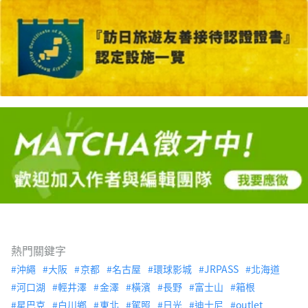
熱門關鍵字
沖繩
大阪
京都
名古屋
環球影城
JRPASS
北海道
河口湖
輕井澤
金澤
橫濱
長野
富士山
箱根
星巴克
白川鄉
東北
駕照
日光
迪士尼
outlet