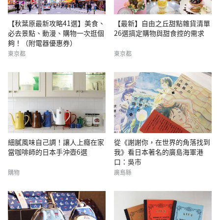
【秋葉原最新攻略41選】美食、
【最新】自由之丘甜點雜貨清單
必去景點、動漫、購物一次逛個
26選搞定購物與甜食控的需求
夠！（附電器優惠券）
東京都
東京都
細膩風味自己調！讓人上癮在家
從《謝謝你，在世界的角落找到
當咖啡師的日本手沖壺6選
我》看日本著名的廣島海軍港
口：吳市
購物
廣島縣