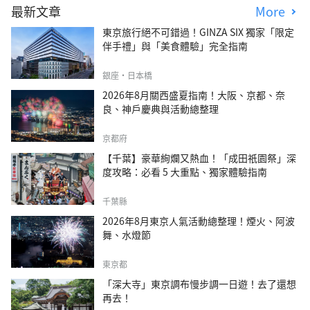
最新文章
More
東京旅行絕不可錯過！GINZA SIX 獨家「限定
伴手禮」與「美食體驗」完全指南
銀座・日本橋
2026年8月關西盛夏指南！大阪、京都、奈
良、神戶慶典與活動總整理
京都府
【千葉】豪華絢爛又熱血！「成田祇園祭」深
度攻略：必看 5 大重點、獨家體驗指南
千葉縣
2026年8月東京人氣活動總整理！煙火、阿波
舞、水燈節
東京都
「深大寺」東京調布慢步調一日遊！去了還想
再去！