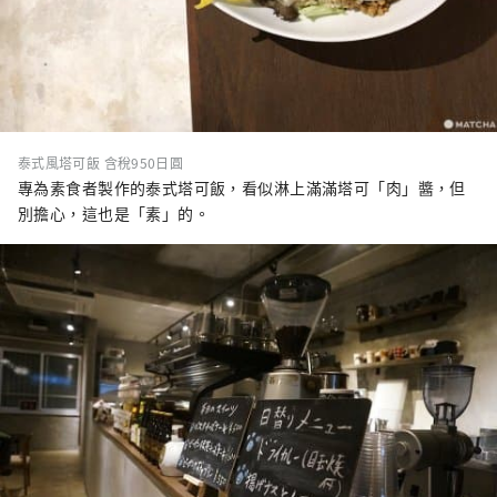
泰式風塔可飯 含稅950日圓
專為素食者製作的泰式塔可飯，看似淋上滿滿塔可「肉」醬，但
別擔心，這也是「素」的。