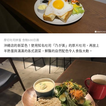
厚切吐司拼盤 含稅600日圓
沖繩店的新菜色！使用知名吐司「乃が美」的厚片吐司，再放上
半熟蛋與滿滿的各式蔬菜，鮮豔的自然配色令人食指大動。