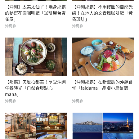
【沖繩】太美太仙了！隱身那霸
【沖繩那霸】不用修圖的自然光
的秘密花園咖啡廳「珈琲屋台雲
線！在地人的文青風咖啡廳「黃
雀屋」
昏珈琲」
沖繩縣
沖繩縣
【那霸】怎麼拍都美！享受沖繩
【沖繩那霸】在新型態的沖繩食
午餐時光「自然食與點心
堂「faidama」品嚐小島鮮蔬
mana」
沖繩縣
沖繩縣