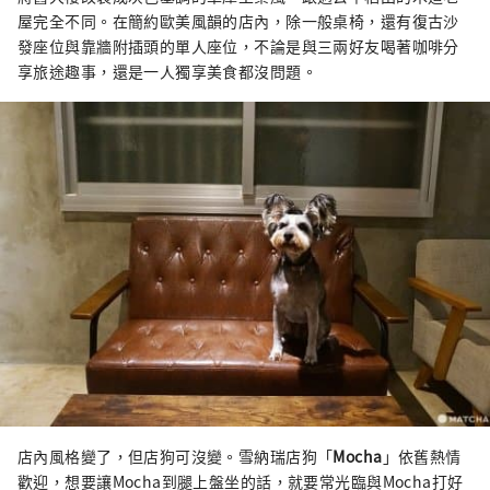
屋完全不同。在簡約歐美風韻的店內，除一般桌椅，還有復古沙
發座位與靠牆附插頭的單人座位，不論是與三兩好友喝著咖啡分
享旅途趣事，還是一人獨享美食都沒問題。
店內風格變了，但店狗可沒變。雪納瑞店狗「
Mocha
」依舊熱情
歡迎，想要讓Mocha到腿上盤坐的話，就要常光臨與Mocha打好