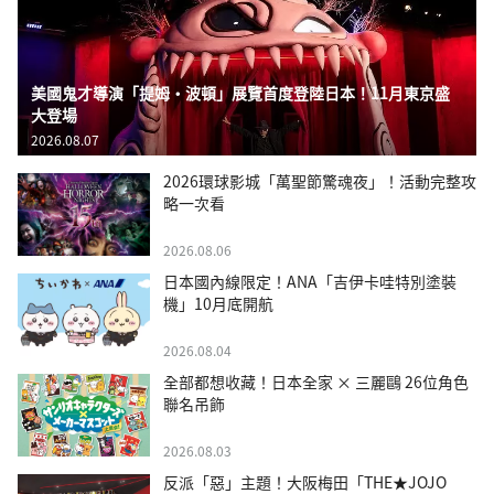
美國鬼才導演「提姆・波頓」展覽首度登陸日本！11月東京盛
大登場
2026.08.07
2026環球影城「萬聖節驚魂夜」！活動完整攻
略一次看
2026.08.06
日本國內線限定！ANA「吉伊卡哇特別塗裝
機」10月底開航
2026.08.04
全部都想收藏！日本全家 × 三麗鷗 26位角色
聯名吊飾
2026.08.03
反派「惡」主題！大阪梅田「THE★JOJO