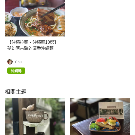
【沖繩拉麵・沖繩麵10選】
夢幻阿古豬的清香沖繩麵
Chu
沖繩縣
相關主題