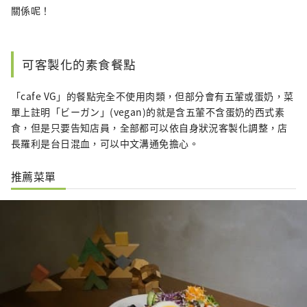
關係呢！
可客製化的素食餐點
「cafe VG」的餐點完全不使用肉類，但部分會有五葷或蛋奶，菜
單上註明「ビーガン」(vegan)的就是含五葷不含蛋奶的西式素
食，但是只要告知店員，全部都可以依自身狀況客製化調整，店
長羅利是台日混血，可以中文溝通免擔心。
推薦菜單