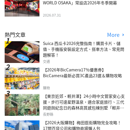
WORLD OSAKA」常設店2026年冬季開幕
2026.07.31
熱門文章
More
Suica 西瓜卡2026完整指南！購買卡片、儲
值、手機版安裝設定方式、搭車方法、常見問
題解答！
交通
【2026年BicCamera17％優惠券】
BicCamera最新必買3C產品23選＆購物攻略
購物
【東京近郊・輕井澤】24小時中文管家安心支
援，步行可達星野溫泉，適合家庭旅行、三代
同遊與紀念日的森林高質感包棟別墅「輕井澤
森四季VILLA」
長野縣
【2026大阪購物】梅田逛街購物完全攻略！
17間百貨公司和購物商場懶人包