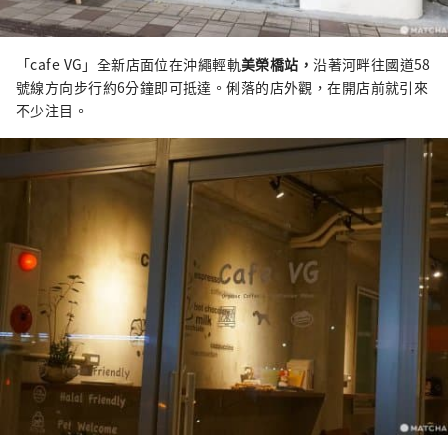
「cafe VG」全新店面位在沖繩輕軌
美榮橋站，
沿著河畔往國道58
號線方向步行約6分鐘即可抵達。俐落的店外觀，在開店前就引來
不少注目。