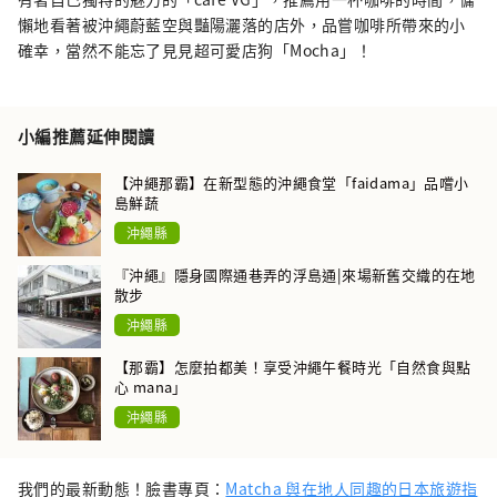
懶地看著被沖繩蔚藍空與豔陽灑落的店外，品嘗咖啡所帶來的小
確幸，當然不能忘了見見超可愛店狗「Mocha」！
小編推薦延伸閱讀
【沖繩那霸】在新型態的沖繩食堂「faidama」品嚐小
島鮮蔬
沖繩縣
『沖繩』隱身國際通巷弄的浮島通|來場新舊交織的在地
散步
沖繩縣
【那霸】怎麼拍都美！享受沖繩午餐時光「自然食與點
心 mana」
沖繩縣
我們的最新動態！臉書專頁：
Matcha 與在地人同趣的日本旅遊指