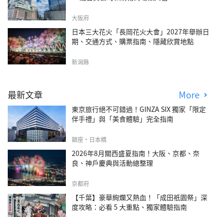
大阪府
日本三大花火「長岡花火大會」2027年舉辦日
期、交通方式、購票指南、隱藏欣賞地點
新潟縣
最新文章
More
東京旅行絕不可錯過！GINZA SIX 獨家「限定
伴手禮」與「美食體驗」完全指南
銀座・日本橋
2026年8月關西盛夏指南！大阪、京都、奈
良、神戶慶典與活動總整理
京都府
【千葉】豪華絢爛又熱血！「成田祇園祭」深
度攻略：必看 5 大重點、獨家體驗指南