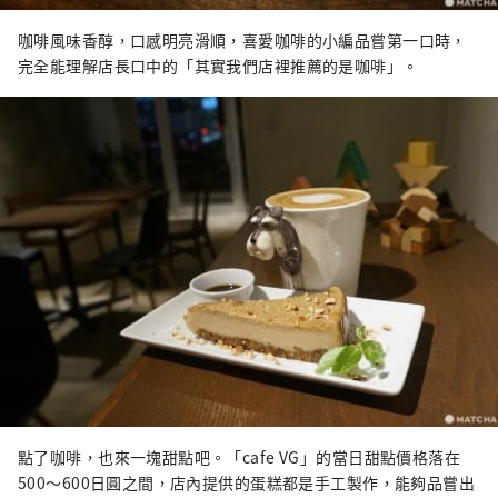
咖啡風味香醇，口感明亮滑順，喜愛咖啡的小編品嘗第一口時，
完全能理解店長口中的「其實我們店裡推薦的是咖啡」。
點了咖啡，也來一塊甜點吧。「cafe VG」的當日甜點價格落在
500～600日圓之間，店內提供的蛋糕都是手工製作，能夠品嘗出