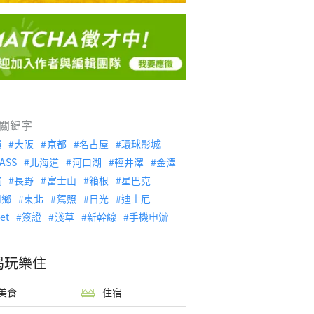
關鍵字
繩
大阪
京都
名古屋
環球影城
ASS
北海道
河口湖
輕井澤
金澤
濱
長野
富士山
箱根
星巴克
川鄉
東北
駕照
日光
迪士尼
let
簽證
淺草
新幹線
手機申辦
喝玩樂住
美食
住宿