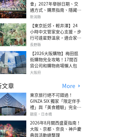
會」2027年舉辦日期、交
通方式、購票指南、隱藏欣
賞地點
新潟縣
【東京近郊・輕井澤】24
小時中文管家安心支援，步
行可達星野溫泉，適合家庭
旅行、三代同遊與紀念日的
長野縣
森林高質感包棟別墅「輕井
【2026大阪購物】梅田逛
澤森四季VILLA」
街購物完全攻略！17間百
貨公司和購物商場懶人包
大阪府
新文章
More
東京旅行絕不可錯過！
GINZA SIX 獨家「限定伴手
禮」與「美食體驗」完全指
南
銀座・日本橋
2026年8月關西盛夏指南！
大阪、京都、奈良、神戶慶
典與活動總整理