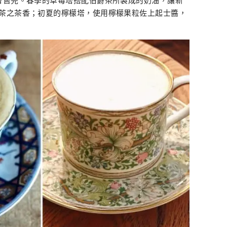
茶之茶香；初夏的檸檬塔，使用檸檬果粒佐上起士醬，