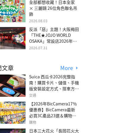
全部都想收藏！日本全家
× 三麗鷗 26位角色聯名吊
飾
2026.08.03
反派「惡」主題！大阪梅田
「THE★JOJO WORLD
OSAKA」常設店2026年冬
季開幕
2026.07.31
門文章
More
Suica 西瓜卡2026完整指
南！購買卡片、儲值、手機
版安裝設定方式、搭車方
法、常見問題解答！
交通
【2026年BicCamera17％
優惠券】BicCamera最新
必買3C產品23選＆購物攻
略
購物
日本三大花火「長岡花火大