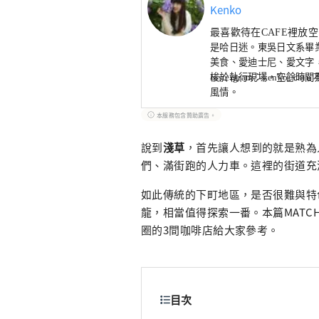
Kenko
最喜歡待在CAFE裡放
是哈日迷。
東吳日文系畢
美食、愛迪士尼、愛文字
梭於執行現場，空餘時間
Instergram
：
kenko
_chi
風情。
本服務包含贊助廣告。
說到
淺草
，首先讓人想到的就是熟為
們、滿街跑的人力車。這裡的街道充
如此傳統的下町地區，是否很難與特
龍，相當值得探索一番。本篇MATC
圈的3間咖啡店給大家參考。
目次