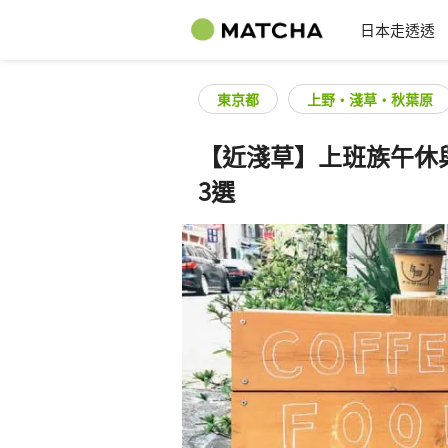
日本走透透
東京都
上野・淺草・秋葉原
【近淺草】上班族午休
3選