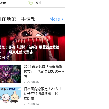
觀光
文化
月在地第一手情報
More
國鬼才導演「提姆・波頓」展覽首度登陸
本！11月東京盛大登場
6.08.07
2026環球影城「萬聖節驚
魂夜」！活動完整攻略一次
看
2026.08.06
日本國內線限定！ANA「吉
伊卡哇特別塗裝機」10月
底開航
2026.08.04