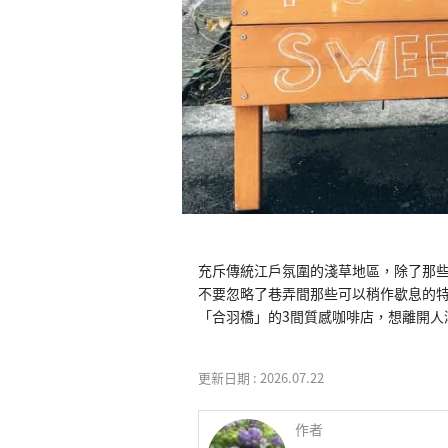
充斥傳統江戶氛圍的淺草地區，除了那
不要忽略了巷弄間那些可以稍作歇息的
「合羽橋」的3間質感咖啡店，想離開人
更新日期 :
2026.07.22
作者