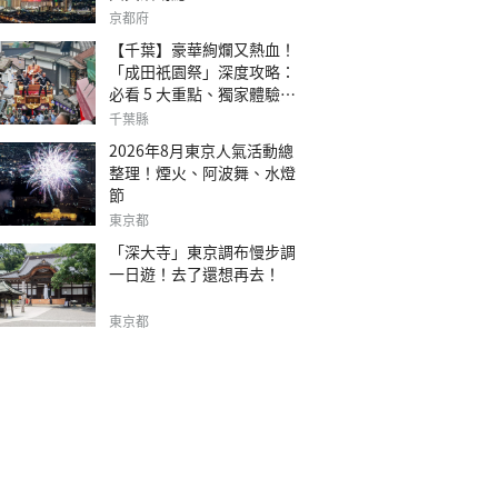
京都府
【千葉】豪華絢爛又熱血！
「成田祇園祭」深度攻略：
必看 5 大重點、獨家體驗指
南
千葉縣
2026年8月東京人氣活動總
整理！煙火、阿波舞、水燈
節
東京都
「深大寺」東京調布慢步調
一日遊！去了還想再去！
東京都