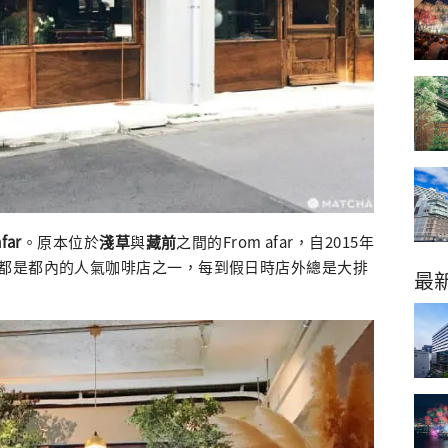
far
。原本位於
淺草
與
藏前
之間的From afar，自2015年
都是都內的人氣咖啡店之一，每到假日時店外總是大排
最