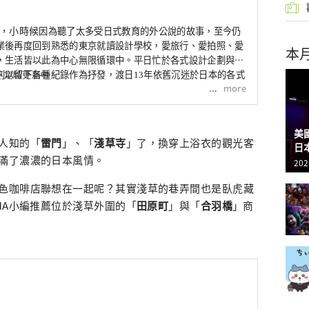
空，小時候
因為聽了太多受日式教育的外公說的故事，至今仍
業後再度回到熟悉的東京就讀設計學校，愛旅行、愛拍照、愛
本
，生活皆以此為中心無限循環中。平日忙於各式設計企劃與穿
則以留下各種紀錄作為抒發，渡日13年依舊沉迷於日本的各式
u 不定時更新中
more
美
人知的「
雷門
」、「
淺草寺
」了，換穿上浴衣的觀光客
日
滿了濃濃的日本風情。
202
色咖啡店聯想在一起呢？其實淺草的巷弄間也是臥虎藏
HA小編推薦位於淺草外圍的「
田原町
」與「
合羽橋
」商