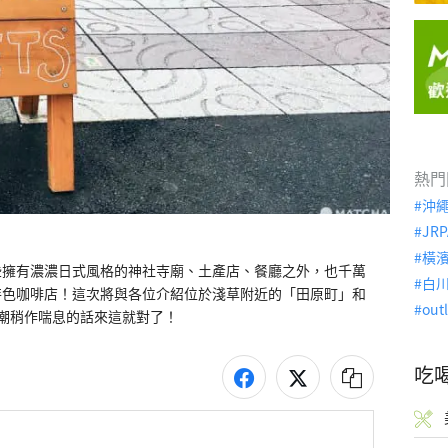
熱門
沖
JRP
橫
些擁有濃濃日式風格的神社寺廟、土產店、餐廳之外，也千萬
白
特色咖啡店！這次將與各位介紹位於淺草附近的「田原町」和
out
潮稍作喘息的話來這就對了！
吃