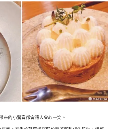
帶來的小驚喜卻會讓人會心一笑。
會售完。春季的草莓塔搭配伯爵茶所製成的奶油，讓新