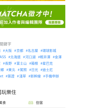
關鍵字
繩
大阪
京都
名古屋
環球影城
ASS
北海道
河口湖
輕井澤
金澤
濱
長野
富士山
箱根
星巴克
川鄉
東北
駕照
日光
迪士尼
let
簽證
淺草
新幹線
手機申辦
喝玩樂住
美食
住宿