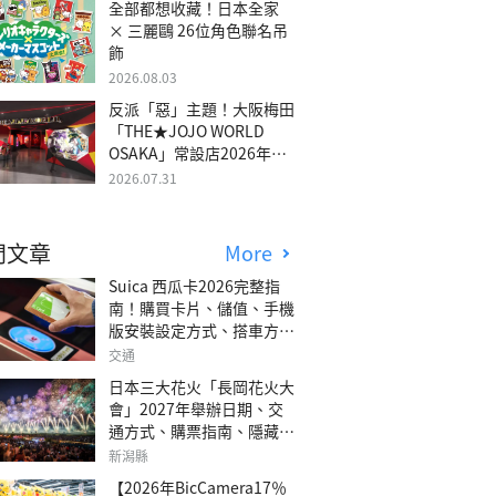
全部都想收藏！日本全家
× 三麗鷗 26位角色聯名吊
飾
2026.08.03
反派「惡」主題！大阪梅田
「THE★JOJO WORLD
OSAKA」常設店2026年冬
季開幕
2026.07.31
門文章
More
Suica 西瓜卡2026完整指
南！購買卡片、儲值、手機
版安裝設定方式、搭車方
法、常見問題解答！
交通
日本三大花火「長岡花火大
會」2027年舉辦日期、交
通方式、購票指南、隱藏欣
賞地點
新潟縣
【2026年BicCamera17％