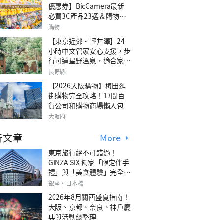
優惠券】BicCamera最新
必買3C產品23選＆購物攻
略
購物
【東京近郊・輕井澤】24
小時中文管家安心支援，步
行可達星野溫泉，適合家庭
旅行、三代同遊與紀念日的
長野縣
森林高質感包棟別墅「輕井
【2026大阪購物】梅田逛
澤森四季VILLA」
街購物完全攻略！17間百
貨公司和購物商場懶人包
大阪府
新文章
More
東京旅行絕不可錯過！
GINZA SIX 獨家「限定伴手
禮」與「美食體驗」完全指
南
銀座・日本橋
2026年8月關西盛夏指南！
大阪、京都、奈良、神戶慶
典與活動總整理