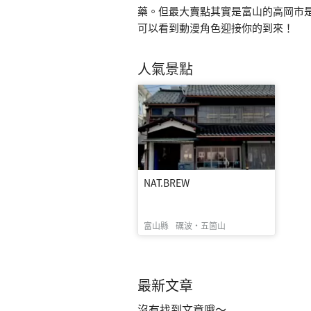
藥。但最大賣點其實是富山的高岡市是
可以看到動漫角色迎接你的到來！
人氣景點
NAT.BREW
富山縣
礪波・五箇山
最新文章
沒有找到文章哦～