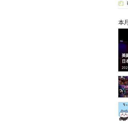
本
美
日
202