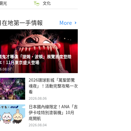
觀光
文化
月在地第一手情報
More
國鬼才導演「提姆・波頓」展覽首度登陸
本！11月東京盛大登場
6.08.07
2026環球影城「萬聖節驚
魂夜」！活動完整攻略一次
看
2026.08.06
日本國內線限定！ANA「吉
伊卡哇特別塗裝機」10月
底開航
2026.08.04