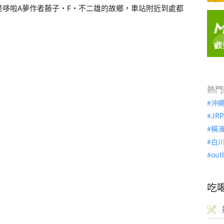
哆啦A夢作者藤子·F·不二雄的故鄉，車站附近到處都
熱門
沖
JRP
橫
白
out
吃