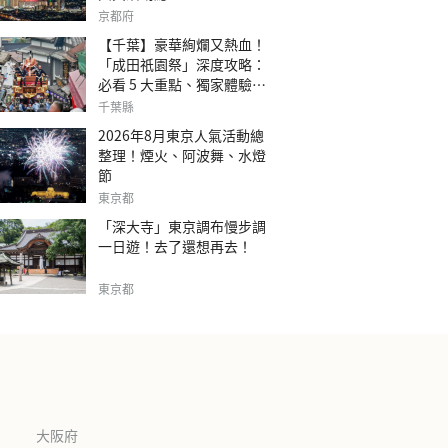
京都府
【千葉】豪華絢爛又熱血！
「成田祇園祭」深度攻略：
必看 5 大重點、獨家體驗指
南
千葉縣
2026年8月東京人氣活動總
整理！煙火、阿波舞、水燈
節
東京都
「深大寺」東京調布慢步調
一日遊！去了還想再去！
東京都
大阪府