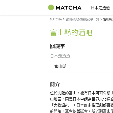
日本走透透
MATCHA
富山縣美食相關記事一覽
富山縣
富山縣的酒吧
關鍵字
日本走透透
富山縣
簡介
位於北陸的富山，擁有日本阿爾卑斯山
山地區，同是日本申請為世界文化遺
「大牧溫泉」，日本許多推理劇都喜歡
前開始，至今依舊延今，所以到富山