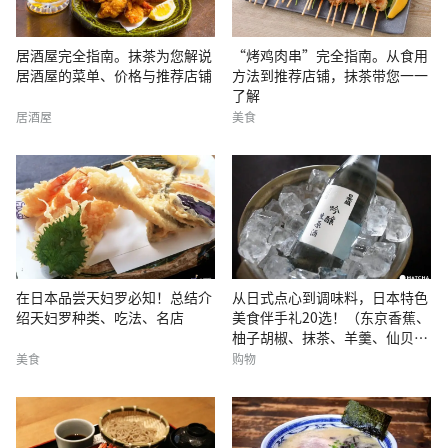
居酒屋完全指南。抹茶为您解说
“烤鸡肉串”完全指南。从食用
居酒屋的菜单、价格与推荐店铺
方法到推荐店铺，抹茶带您一一
了解
居酒屋
美食
在日本品尝天妇罗必知！总结介
从日式点心到调味料，日本特色
绍天妇罗种类、吃法、名店
美食伴手礼20选！（东京香蕉、
柚子胡椒、抹茶、羊羹、仙贝、
铜锣烧等）
美食
购物