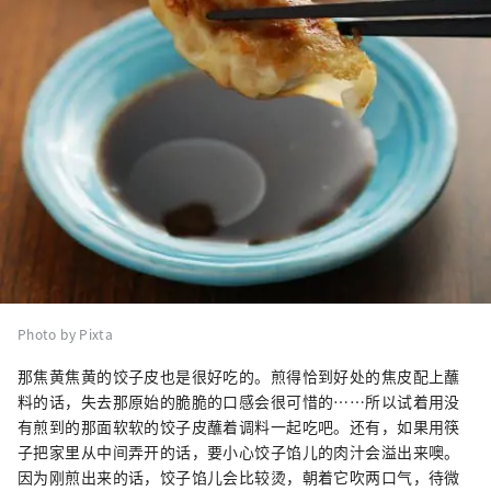
Photo by Pixta
那焦黄焦黄的饺子皮也是很好吃的。煎得恰到好处的焦皮配上蘸
料的话，失去那原始的脆脆的口感会很可惜的……所以试着用没
有煎到的那面软软的饺子皮蘸着调料一起吃吧。还有，如果用筷
子把家里从中间弄开的话，要小心饺子馅儿的肉汁会溢出来噢。
因为刚煎出来的话，饺子馅儿会比较烫，朝着它吹两口气，待微