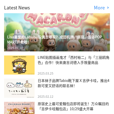
Latest News
More
Lisa最爱的Labubu玩偶去哪买？成田机场、原宿、涩谷POP
MART开卖啦！
2025.07.10
LINE贴图插画鬼才「西村裕二」与「三丽鸥角
色」合作！快来唐吉诃德入手限量商品
2025.03.25
日本袜子品牌Tabio靴下屋Ｘ吉伊卡哇，推出4
款可爱又舒适的联名袜！
2025.02.12
原宿史上最可爱麵包店即将诞生！万众瞩目的
「吉伊卡哇麵包店」10/29盛大开幕