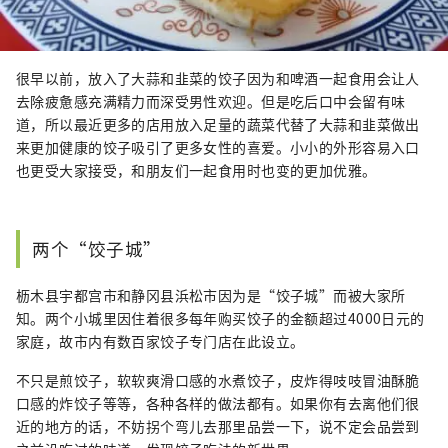
很早以前，放入了大蒜和韭菜的饺子因为和啤酒一起食用会让人
去除疲惫感充满精力而深受男性欢迎。但是吃后口中会留有味
道，所以最近更多的店用放入足量的蔬菜代替了大蒜和韭菜做出
来更加健康的饺子吸引了更多女性的喜爱。小小的外形容易入口
也更受大家接受，和朋友们一起食用时也变的更加优雅。
两个“饺子城”
枥木县宇都宫市和静冈县浜松市因为是“饺子城”而被大家所
知。两个小城里因住着很多每年购买饺子的金额超过4000日元的
家庭，故市内有数百家饺子专门店在此设立。
不只是煎饺子，软软爽滑口感的水煮饺子，皮炸得吱吱冒油酥脆
口感的炸饺子等等，各种各样的做法都有。如果你有去离他们很
近的地方的话，不妨拐个弯儿去那里品尝一下，说不定会品尝到