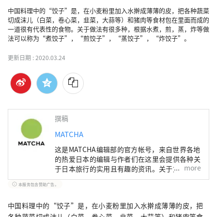
中国料理中的“饺子”是，在小麦粉里加入水擀成薄薄的皮，把各种蔬菜
切成沫儿（白菜，卷心菜，韭菜，大蒜等）和猪肉等食材包在里面而成的
一道很有代表性的食物。关于做法有很多种，根据水煮，煎，蒸，炸等做
法可以称为“煮饺子”，“煎饺子”，“蒸饺子”，“炸饺子”。
更新日期 :
2020.03.24
撰稿
MATCHA
这是MATCHA编辑部的官方帐号，来自世界各地
的热爱日本的编辑与作者们在这里会提供各种关
more
于日本旅行的实用且有趣的资讯。关于文章内
容，也是由MATCHA编辑们实际进行调查、採
本服务包含赞助广告。
访，或是搜集了丰富的旅游情报后，根据这些资
讯来撰写文章。
中国料理中的“饺子”是，在小麦粉里加入水擀成薄薄的皮，把
各种蔬菜切成沫儿（白菜，卷心菜，韭菜，大蒜等）和猪肉等食