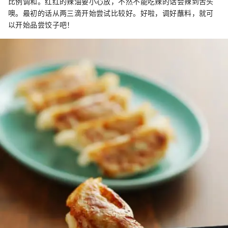
比例调和。红红的辣油要小心放，不然不能吃辣的话会辣到舌头
噢。最初的话从两三滴开始尝试比较好。好啦，调好蘸料，就可
以开始品尝饺子吧！