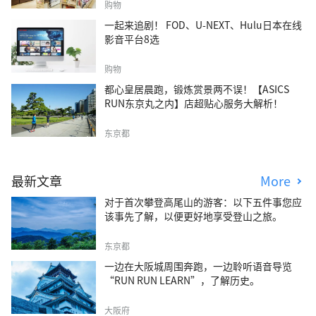
购物
一起来追剧！ FOD、U-NEXT、Hulu日本在线
影音平台8选
购物
都心皇居晨跑，锻炼赏景两不误！【ASICS
RUN东京丸之内】店超贴心服务大解析！
东京都
最新文章
More
对于首次攀登高尾山的游客：以下五件事您应
该事先了解，以便更好地享受登山之旅。
东京都
一边在大阪城周围奔跑，一边聆听语音导览
“RUN RUN LEARN”，了解历史。
大阪府