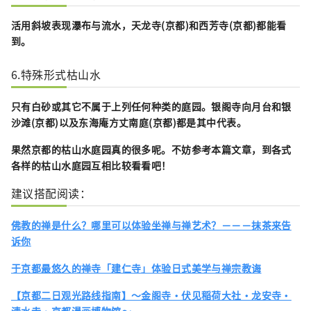
活用斜坡表现瀑布与流水，
天龙寺
(京都)和
西芳寺
(京都)都能看
到。
6.特殊形式枯山水
只有白砂或其它不属于上列任何种类的庭园。
银阁寺向月台
和
银
沙滩
(京都)以及
东海庵方丈南庭
(京都)都是其中代表。
果然京都的枯山水庭园真的很多呢。不妨参考本篇文章，到各式
各样的枯山水庭园互相比较看看吧！
建议搭配阅读：
佛教的禅是什么？哪里可以体验坐禅与禅艺术？－－－抹茶来告
诉你
于京都最悠久的禅寺「建仁寺」体验日式美学与禅宗教诲
【京都二日观光路线指南】〜金阁寺・伏见稲荷大社・龙安寺・