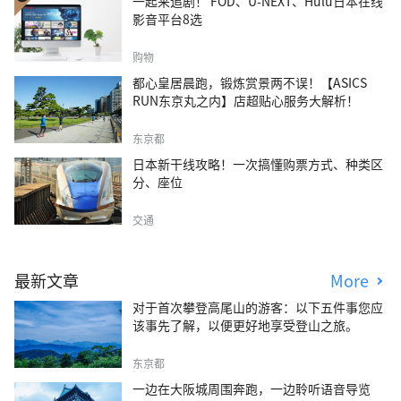
一起来追剧！ FOD、U-NEXT、Hulu日本在线
影音平台8选
购物
都心皇居晨跑，锻炼赏景两不误！【ASICS
RUN东京丸之内】店超贴心服务大解析！
东京都
日本新干线攻略！一次搞懂购票方式、种类区
分、座位
交通
最新文章
More
对于首次攀登高尾山的游客：以下五件事您应
该事先了解，以便更好地享受登山之旅。
东京都
一边在大阪城周围奔跑，一边聆听语音导览