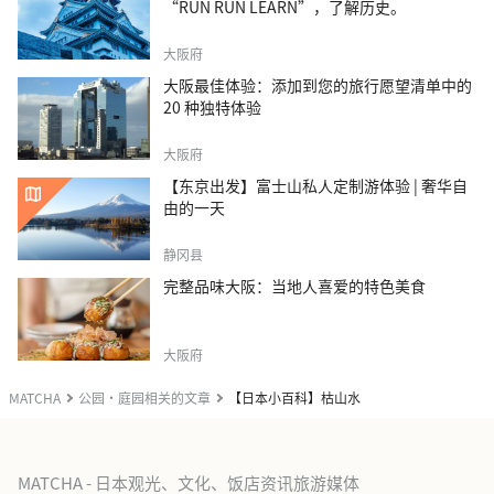
“RUN RUN LEARN”，了解历史。
大阪府
大阪最佳体验：添加到您的旅行愿望清单中的
20 种独特体验
大阪府
【东京出发】富士山私人定制游体验 | 奢华自
由的一天
静冈县
完整品味大阪：当地人喜爱的特色美食
大阪府
MATCHA
公园・庭园相关的文章
【日本小百科】枯山水
MATCHA - 日本观光、文化、饭店资讯旅游媒体