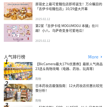
原宿史上最可爱麵包店即将诞生！万众瞩目的
「吉伊卡哇麵包店」10/29盛大开幕
2025.02.12
第2家「吉伊卡哇 MOGUMOGU 本舖」在川
越！小八、乌萨奇变身可爱地瓜！
2025.02.12
人气排行榜
More
【BicCamera最大17%优惠券】最新人气商品
23选＆购物攻略（电器、药妆、玩具等）
购物
日本药妆店最强指南：12大药妆店优惠比较完
整分析！
购物