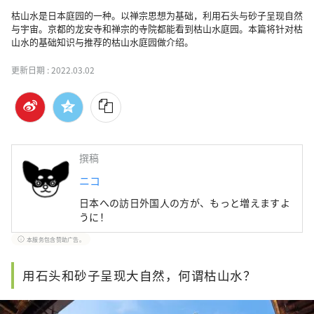
枯山水是日本庭园的一种。以禅宗思想为基础，利用石头与砂子呈现自然
与宇宙。京都的龙安寺和禅宗的寺院都能看到枯山水庭园。本篇将针对枯
山水的基础知识与推荐的枯山水庭园做介绍。
更新日期 :
2022.03.02
撰稿
ニコ
日本への訪日外国人の方が、もっと増えますよ
うに！
本服务包含赞助广告。
用石头和砂子呈现大自然，何谓枯山水？