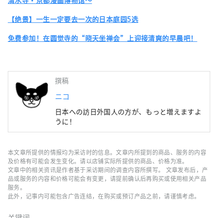
清水寺・京都漫画博物馆〜
【绝景】一生一定要去一次的日本庭园5选
免费参加！在圆觉寺的“晓天坐禅会”上迎接清爽的早晨吧！
撰稿
ニコ
日本への訪日外国人の方が、もっと増えますよ
うに！
本文章所提供的情报均为采访时的信息。文章内所提到的商品、服务的内容
及价格有可能会发生变化。请以店铺实际所提供的商品、价格为准。
文章中的相关资讯是作者基于采访期间的调查内容所撰写。 文章发布后，产
品或服务的内容和价格可能会有变更，请提前确认后再购买或使用相关产品
服务。
此外，记事内可能包含广告连结，在购买或预订产品之前，请谨慎考虑。
关键词