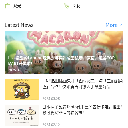
观光
文化
Latest News
More
Lisa最爱的Labubu玩偶去哪买？成田机场、原宿、涩谷POP
MART开卖啦！
2025.07.10
LINE贴图插画鬼才「西村裕二」与「三丽鸥角
色」合作！快来唐吉诃德入手限量商品
2025.03.25
日本袜子品牌Tabio靴下屋Ｘ吉伊卡哇，推出4
款可爱又舒适的联名袜！
2025.02.12