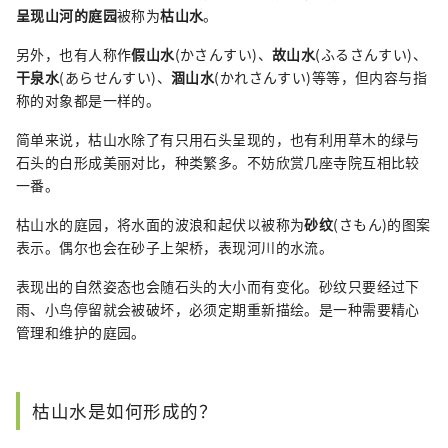
呈现山河的庭园
被称为
枯山水
。
另外，也有人称作
假山水
(かさんすい)、
故山水
(ふるさんすい)、
干泉水
(あらせんすい)、
涸山水
(かれさんすい)等等，但内容与指
称的对象都是一样的。
简单来说，枯山水除了有只用石头呈现的，也有利用草木的绿与
石头的白形成美丽对比，种类繁多。不妨欣赏几座寺院互相比较
一番。
枯山水的庭园，将水面的波浪和起伏以被称为
砂纹
(さもん)的图案
表示。偶尔也会在砂子上架桥，表现河川的水流。
表现出的自然姿态也会随石头的大小而有变化。砂纹只要经过下
雨、小鸟停留就会被破坏，必须定期重新描绘。是一种需要精心
管理和维护的庭园。
枯山水是如何形成的？