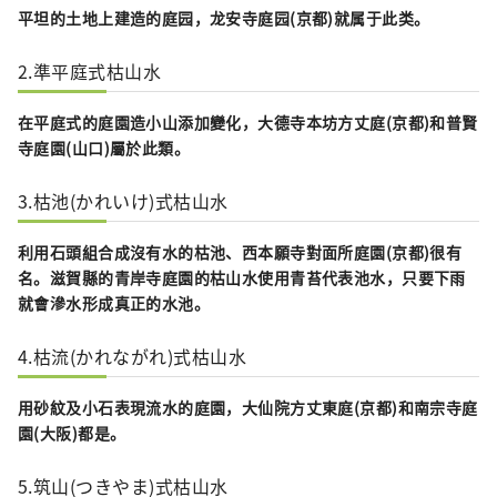
平坦的土地上建造的庭园，
龙安寺庭园
(京都)就属于此类。
2.準平庭式枯山水
在平庭式的庭園造小山添加變化，
大德寺本坊方丈庭
(京都)和
普賢
寺庭園
(山口)屬於此類。
3.枯池(かれいけ)式枯山水
利用石頭組合成沒有水的枯池、
西本願寺對面所
庭園
(京都)很有
名。滋賀縣的青岸寺
庭園的枯山水使用青苔代表池水，只要下雨
就會滲水形成真正的水池。
4.枯流(かれながれ)式枯山水
用砂紋及小石表現流水的庭園，
大仙院方丈東庭
(京都)和
南宗寺
庭
園
(大阪)都是。
5.筑山(つきやま)式枯山水