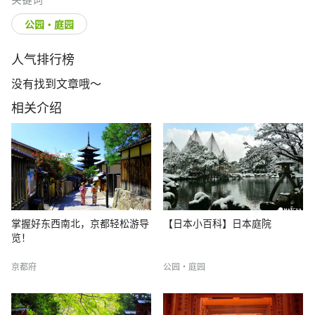
公园・庭园
人气排行榜
没有找到文章哦～
相关介绍
掌握好东西南北，京都轻松游导
【日本小百科】日本庭院
览！
京都府
公园・庭园