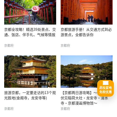
京都全攻略！精选39处景点、交
京都旅游手册！从交通方式到必
通、饭店、伴手礼、气候等情报
游景点，全都告诉你
京都府
京都府
药妆家电
免税优惠
旅游京都，一定要走访的13个观
【京都两日游攻略】〜金阁寺・
光胜地(金阁寺，龙安寺等)
伏见稲荷大社・龙安寺・清水
寺・京都漫画博物馆〜
京都府
京都府