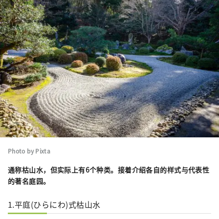
Photo by Pixta
通称枯山水，但实际上有
6个种类
。接着介绍各自的样式与代表性
的著名庭园。
1.平庭(ひらにわ)式枯山水