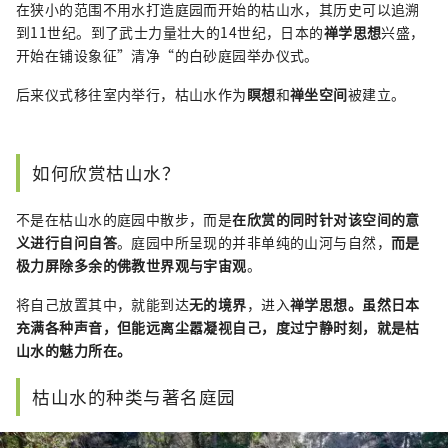
在狭小的范围不用水打造庭园而开始的枯山水，其历史可以追溯
到11世纪。到了武士力量壮大的14世纪，日本的
禅学思想
兴盛，
开始在铺设象征”清净“的白砂庭园举办仪式。
后来仪式移往室内举行，枯山水作为
瞑想
和
禅坐空间
被建立。
如何欣赏枯山水？
不是在枯山水的庭园中散步，而是
在欣赏的同时针对该空间的意
义进行自问自答
。庭园中所呈现的并非单纯的山河与自然，
而是
极力屏除多余的佛教世界观与宇宙观
。
将自己放置其中，就能到达
无的境界
，进入
禅学思想
。虽然日本
充满各种声音，但能远离尘嚣凝视自己，度过宁静时刻，就是枯
山水的魅力所在。
枯山水的种类与著名庭园