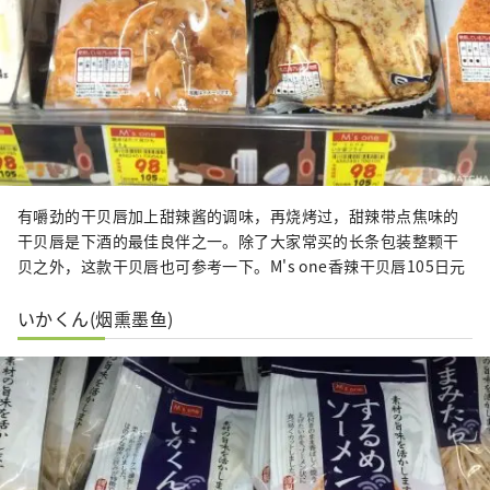
有嚼劲的干贝唇加上甜辣酱的调味，再烧烤过，甜辣带点焦味的
干贝唇是下酒的最佳良伴之一。除了大家常买的长条包装整颗干
贝之外，这款干贝唇也可参考一下。M's one香辣干贝唇105日元
いかくん(烟熏墨鱼)