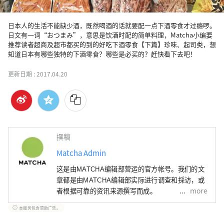
日本人的生活不能缺少酒，既然喝酒的话就要配一点下酒零食才过瘾啰。
日文有一词“おつまみ”，意思是饮酒时配的简单料理，Matcha小编要
推荐读者超商及超市都买的到的好吃下酒零食【下篇】珍味、起司类，想
知道日本有哪些独特的下酒零食？哪些是必买的？赶快看下去吧！
更新日期 :
2017.04.20
撰稿
Matcha Admin
这是由MATCHA编辑部营运的官方帐号。我们的文
章都是由MATCHA编辑部实际进行调查和採访，或
more
者根据可靠的资讯来源撰写而成。
本服务包含赞助广告。