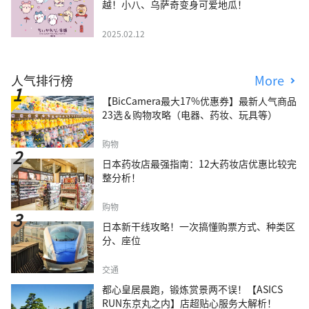
越！小八、乌萨奇变身可爱地瓜！
2025.02.12
人气排行榜
More
【BicCamera最大17%优惠券】最新人气商品
23选＆购物攻略（电器、药妆、玩具等）
购物
日本药妆店最强指南：12大药妆店优惠比较完
整分析！
购物
日本新干线攻略！一次搞懂购票方式、种类区
分、座位
交通
都心皇居晨跑，锻炼赏景两不误！【ASICS
RUN东京丸之内】店超贴心服务大解析！