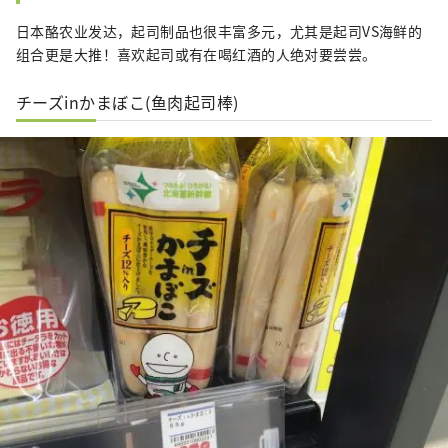
日本酪农业发达，起司制品也很丰富多元，尤其是起司VS海鲜的
组合更是大推！喜欢起司或有在喝红酒的人绝对要尝尝。
チーズinかまぼこ(鱼肉起司棒)