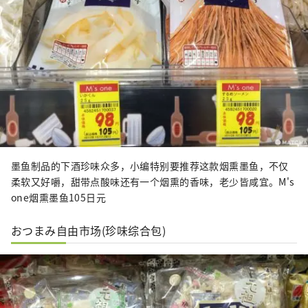
墨鱼制品的下酒珍味众多，小编特别要推荐这款烟熏墨鱼，不仅
柔软又好嚼，甜带点酸味还有一个烟熏的香味，老少皆咸宜。M's
one烟熏墨鱼105日元
おつまみ自由市场(珍味综合包)