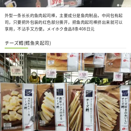
外型一条长长的鱼肉起司棒，主要成分是鱼肉制品，中间包有起
司，只要把外包装的红色部分撕开，把鱼肉起司棒挤出来就可以
享用，不沾手又方便。メイホク食品8条408日元
チーズ鳕(鳕鱼夹起司)