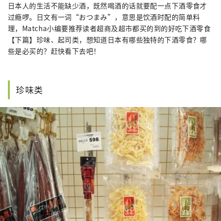
日本人的生活不能缺少酒，既然喝酒的话就要配一点下酒零食才
过瘾啰。日文有一词“おつまみ”，意思是饮酒时配的简单料
理，Matcha小编要推荐读者超商及超市都买的到的好吃下酒零食
【下篇】珍味、起司类，想知道日本有哪些独特的下酒零食？哪
些是必买的？赶快看下去吧！
珍味类