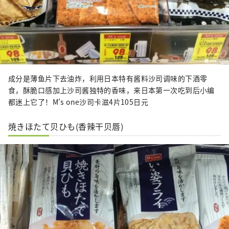
成分是薄鱼片下去油炸，利用日本特有酱料沙司调味的下酒零
食，酥脆口感加上沙司酱独特的香味，来日本第一次吃到后小编
都迷上它了！M's one沙司卡滋4片105日元
焼きほたて贝ひも(香辣干贝唇)