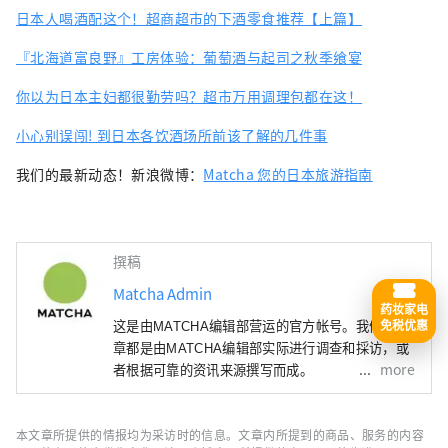
日本人喝酒配这个！超商超市的下酒零食推荐【上篇】
『北海道富良野』工房体验：葡萄酒与起司之秋季飨宴
你以为日本主妇都很勤劳吗？超市万用调理包都在这！
小心别误闯! 到日本各饮酒场所前该了解的几件事
我们的最新动态！新浪微博：
Matcha 您的日本旅游指南
撰稿
Matcha Admin
药妆家电
免税优惠
这是由MATCHA编辑部营运的官方帐号。我们的文
章都是由MATCHA编辑部实际进行调查和採访，或
more
者根据可靠的资讯来源撰写而成。
本文章所提供的情报均为采访时的信息。文章内所提到的商品、服务的内容