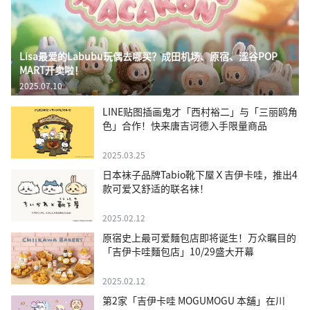
Lisa最爱的Labubu玩偶去哪买？成田机场、原宿、涩谷POP
MART开卖啦！
2025.07.10
LINE贴图插画鬼才「西村裕二」与「三丽鸥角
色」合作！快来唐吉诃德入手限量商品
2025.03.25
日本袜子品牌Tabio靴下屋Ｘ吉伊卡哇，推出4
款可爱又舒适的联名袜！
2025.02.12
原宿史上最可爱麵包店即将诞生！万众瞩目的
「吉伊卡哇麵包店」10/29盛大开幕
2025.02.12
第2家「吉伊卡哇 MOGUMOGU 本舖」在川