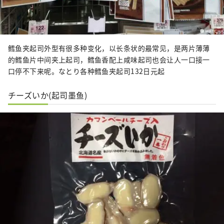
鳕鱼夹起司外型有很多种变化，以长条状的最常见，是两片薄薄
的鳕鱼片中间夹上起司，鳕鱼香配上咸味起司也会让人一口接一
口停不下来呢。なとり各种鳕鱼夹起司132日元起
チーズいか(起司墨鱼)