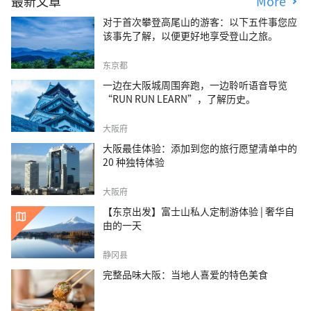
最新文章
More
对于首次攀登高尾山的游客：以下五件事您应
该事先了解，以便更好地享受登山之旅。
东京都
一边在大阪城周围奔跑，一边聆听语音导览
“RUN RUN LEARN”，了解历史。
大阪府
大阪最佳体验：添加到您的旅行愿望清单中的
20 种独特体验
大阪府
【东京出发】富士山私人定制游体验 | 奢华自
由的一天
静冈县
完整品味大阪：当地人喜爱的特色美食