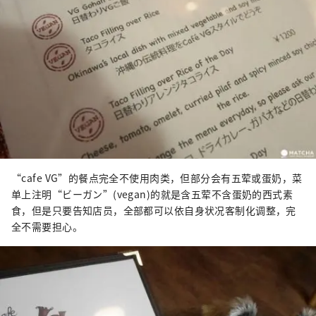
“cafe VG”的餐点完全不使用肉类，但部分会有五荤或蛋奶，菜
单上注明“ビーガン”(vegan)的就是含五荤不含蛋奶的西式素
食，但是只要告知店员，全部都可以依自身状况客制化调整，完
全不需要担心。