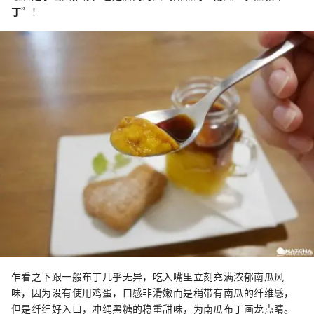
丁
”！
乍看之下跟一般布丁几乎无异，吃入嘴里立刻充满浓郁南瓜风
味，因为没有使用鸡蛋，口感非滑嫩而是稍带有南瓜的纤维感，
但是纤细好入口，冲绳黑糖的稳重甜味，为南瓜布丁画龙点睛。