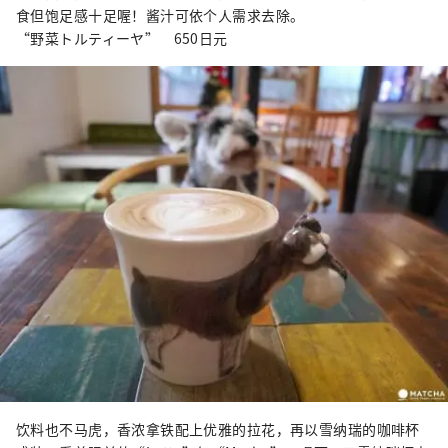
食但饱足感十足喔！酱汁可依个人需求去除。
“野菜トルティーヤ” 650日元
饮料也不马虎，香浓拿铁配上优雅的拉花，再以雪纳瑞的咖啡杯