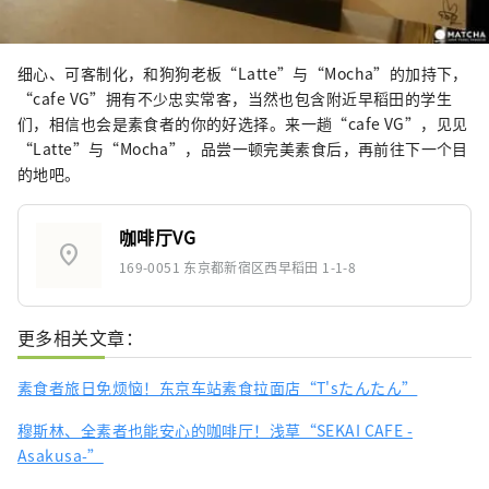
细心、可客制化，和狗狗老板“Latte”与“Mocha”的加持下，
“cafe VG”拥有不少忠实常客，当然也包含附近早稻田的学生
们，相信也会是素食者的你的好选择。来一趟“cafe VG”，见见
“Latte”与“Mocha”，品尝一顿完美素食后，再前往下一个目
的地吧。
咖啡厅VG
location_on
169-0051 东京都新宿区西早稻田 1-1-8
更多相关文章：
素食者旅日免烦恼！东京车站素食拉面店“T'sたんたん”
穆斯林、全素者也能安心的咖啡厅！浅草“SEKAI CAFE -
Asakusa-”