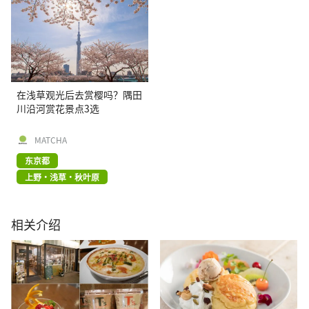
在浅草观光后去赏樱吗？隅田
川沿河赏花景点3选
MATCHA
东京都
上野・浅草・秋叶原
相关介绍