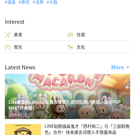
温泉
寿司
浅草
大阪
Interest
美食
住宿
观光
文化
Latest News
More
Lisa最爱的Labubu玩偶去哪买？成田机场、原宿、涩谷POP
MART开卖啦！
2025.07.10
LINE贴图插画鬼才「西村裕二」与「三丽鸥角
色」合作！快来唐吉诃德入手限量商品