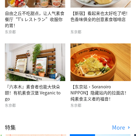
自由之丘不吃甜点，让人气素食
【新宿】看起来也太好吃了吧！
餐厅“T's レストラン”收服你
色香味俱全的创意素食咖啡店
的胃！
东京都
东京都
『六本木』素食者也能大快朵
【东京站·Soranoiro
颐！有机素食汉堡 Veganic to
NIPPON】隐藏站内的拉面店！
go
纯素食主义者的福音！
东京都
东京都
特集
More