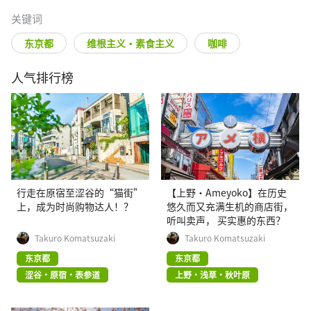
关键词
东京都
维根主义・素食主义
咖啡
人气排行榜
行走在原宿至涩谷的“猫街”
【上野·Ameyoko】在历史
上，成为时尚购物达人！？
悠久而又充满生机的商店街，
听叫卖声， 买实惠的东西？
Takuro Komatsuzaki
Takuro Komatsuzaki
东京都
东京都
涩谷・原宿・表参道
上野・浅草・秋叶原