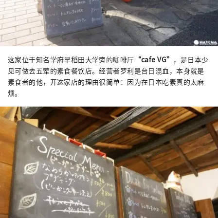
这家位于知名学府早稻田大学旁的咖啡厅
“cafe VG”
，是日本少
见可做去五荤的素食餐饮店。经营者罗利是台日混血，本身就是
素食者的他，开这家店的理由很简单：因为在日本吃素真的太麻
烦。