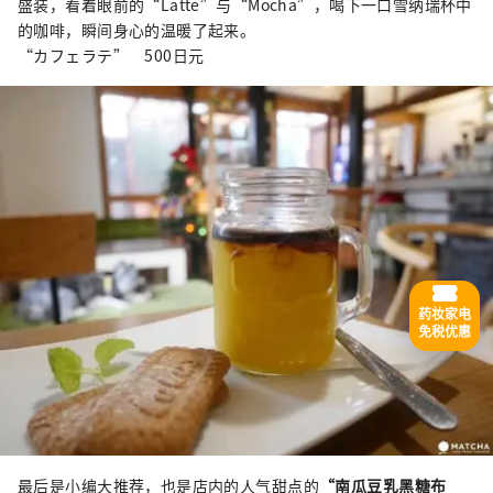
盛装，看着眼前的“Latte”与“Mocha”，喝下一口雪纳瑞杯中
的咖啡，瞬间身心的温暖了起来。
“カフェラテ” 500日元
药妆家电
免税优惠
最后是小编大推荐，也是店内的人气甜点的
“南瓜豆乳黑糖布