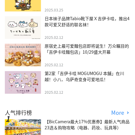
2025.03.25
日本袜子品牌Tabio靴下屋Ｘ吉伊卡哇，推出4
款可爱又舒适的联名袜！
2025.02.12
原宿史上最可爱麵包店即将诞生！万众瞩目的
「吉伊卡哇麵包店」10/29盛大开幕
2025.02.12
第2家「吉伊卡哇 MOGUMOGU 本舖」在川
越！小八、乌萨奇变身可爱地瓜！
2025.02.12
人气排行榜
More
【BicCamera最大17%优惠券】最新人气商品
23选＆购物攻略（电器、药妆、玩具等）