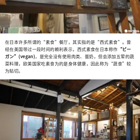
在日本许多所谓的“素食”餐厅，其实指的是“西式素食”。曾
经在美国带过一段时间的赖利表示，西式素食在日本称作
“ビー
ガン”(vegan)
，是完全没有使用肉类、蛋奶，但会添加五荤的蔬
菜料理，欧美国家吃素食为的是身体健康，因此称为“蔬食”较
为贴切。