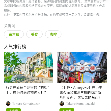
文章中的相关资讯是作者基于采访期间的调查内容所撰写。 文章发布后，产
品或服务的内容和价格可能会有变更，请提前确认后再购买或使用相关产品
服务。
此外，记事内可能包含广告连结，在购买或预订产品之前，请谨慎考虑。
关键词
东京都
美食
咖啡
人气排行榜
行走在原宿至涩谷的“猫街”
【上野·Ameyoko】在历史
上，成为时尚购物达人！？
悠久而又充满生机的商店街，
听叫卖声， 买实惠的东西？
Takuro Komatsuzaki
Takuro Komatsuzaki
东京都
东京都