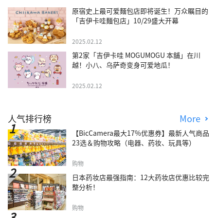
原宿史上最可爱麵包店即将诞生！万众瞩目的
「吉伊卡哇麵包店」10/29盛大开幕
2025.02.12
第2家「吉伊卡哇 MOGUMOGU 本舖」在川
越！小八、乌萨奇变身可爱地瓜！
2025.02.12
人气排行榜
More
【BicCamera最大17%优惠券】最新人气商品
23选＆购物攻略（电器、药妆、玩具等）
购物
日本药妆店最强指南：12大药妆店优惠比较完
整分析！
购物