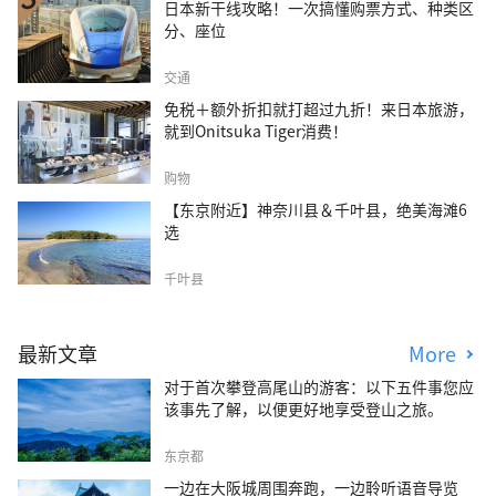
日本新干线攻略！一次搞懂购票方式、种类区
分、座位
交通
免税＋额外折扣就打超过九折！来日本旅游，
就到Onitsuka Tiger消费！
购物
【东京附近】神奈川县＆千叶县，绝美海滩6
选
千叶县
最新文章
More
对于首次攀登高尾山的游客：以下五件事您应
该事先了解，以便更好地享受登山之旅。
东京都
一边在大阪城周围奔跑，一边聆听语音导览