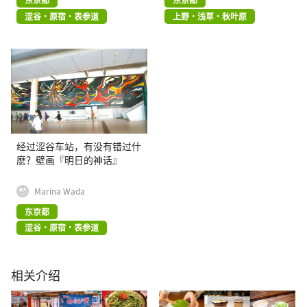
涩谷・原宿・表参道
上野・浅草・秋叶原
经过涩谷车站，有没有错过什
麽？壁画『明日的神话』
Marina Wada
东京都
涩谷・原宿・表参道
相关介绍