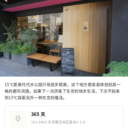
15℃距离代代木公园只有徒步距离，这个地方更容易体验别具一
格的都市风情。如果下一次厌倦了东京的快步生活，下次不妨来
到15℃探索另外一种东京的慢活。
365 天
location_on
151-0063 东京都涩谷区富谷1-2-8