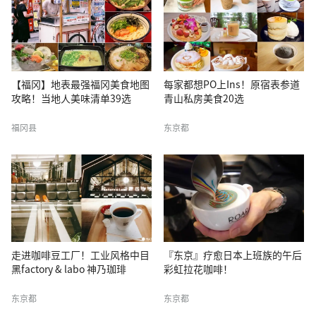
【福冈】地表最强福冈美食地图
每家都想PO上Ins！原宿表参道
攻略！当地人美味清单39选
青山私房美食20选
福冈县
东京都
走进咖啡豆工厂！工业风格中目
『东京』疗愈日本上班族的午后
黑factory & labo 神乃珈琲
彩虹拉花咖啡！
东京都
东京都