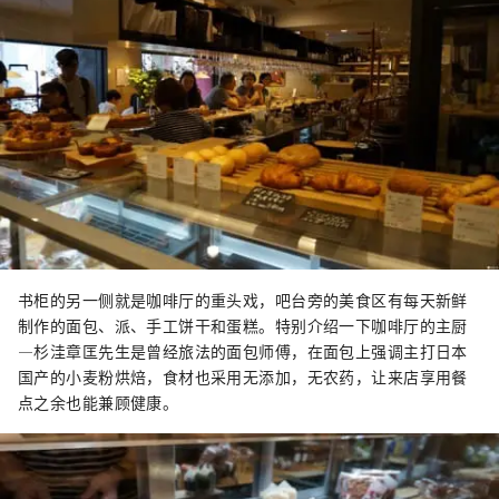
书柜的另一侧就是咖啡厅的重头戏，吧台旁的美食区有每天新鲜
制作的面包、派、手工饼干和蛋糕。特别介绍一下咖啡厅的主厨
―杉洼章匡先生是曾经旅法的面包师傅，在面包上强调主打日本
国产的小麦粉烘焙，食材也采用无添加，无农药，让来店享用餐
点之余也能兼顾健康。