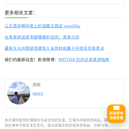
更多相关文章：
让文具迷瞬间爱上的温暖文具店 yuruliku
在表参道品茶享甜慢聊的空间：茶茶の间
藏身东大的隈研吾建筑Ｘ米其林和菓子创造东京新景点
我们的最新动态！新浪微博：
MATCHA 您的日本旅游指南
撰稿
MING
药妆家电
免税优惠
本文章所提供的情报均为采访时的信息。文章内所提到的商品、服务的内容
及价格有可能会发生变化。请以店铺实际所提供的商品、价格为准。