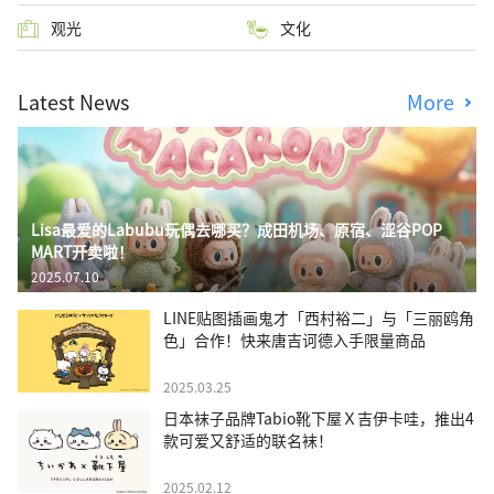
观光
文化
Latest News
More
Lisa最爱的Labubu玩偶去哪买？成田机场、原宿、涩谷POP
MART开卖啦！
2025.07.10
LINE贴图插画鬼才「西村裕二」与「三丽鸥角
色」合作！快来唐吉诃德入手限量商品
2025.03.25
日本袜子品牌Tabio靴下屋Ｘ吉伊卡哇，推出4
款可爱又舒适的联名袜！
2025.02.12