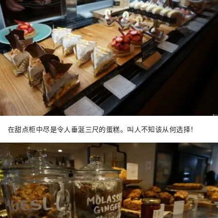
在甜点柜中尽是令人垂涎三尺的蛋糕。叫人不知该从何选择！