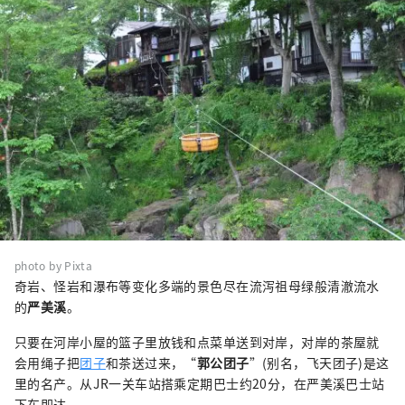
photo by Pixta
奇岩、怪岩和瀑布等变化多端的景色尽在流泻祖母绿般清澈流水
的
严美溪
。
只要在河岸小屋的篮子里放钱和点菜单送到对岸，对岸的茶屋就
会用绳子把
团子
和茶送过来，“
郭公团子
”(别名，飞天团子)是这
里的名产。从JR一关车站搭乘定期巴士约20分，在严美溪巴士站
下车即达。