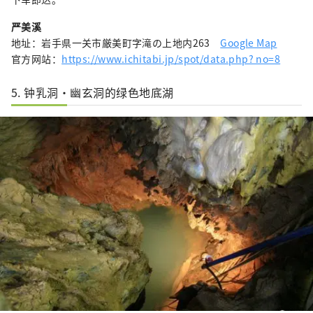
严美溪
地址：岩手県一关市厳美町字滝の上地内263
Google Map
官方网站：
https://www.ichitabi.jp/spot/data.php? no=8
5. 钟乳洞・幽玄洞的绿色地底湖