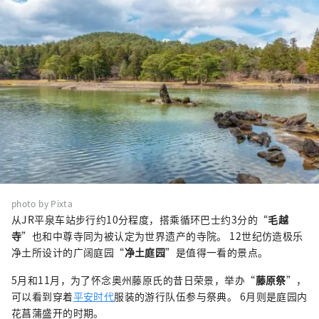
photo by Pixta
从JR平泉车站步行约10分程度，搭乘循环巴士约3分的“
毛越
寺
”也和中尊寺同为被认定为世界遗产的寺院。 12世纪仿造极乐
净土所设计的广阔庭园“
净土庭园
”是值得一看的景点。
5月和11月，为了怀念奥州藤原氏的昔日荣景，举办“
藤原祭
”，
可以看到穿着
平安时代
服装的游行队伍参与祭典。 6月则是庭园内
花菖蒲盛开的时期。