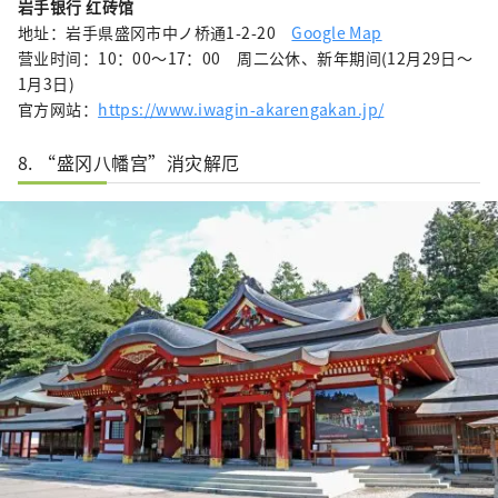
岩手银行 红砖馆
地址：岩手県盛冈市中ノ桥通1-2-20
Google Map
营业时间：10：00～17：00 周二公休、新年期间(12月29日〜
1月3日)
官方网站：
https://www.iwagin-akarengakan.jp/
8. “盛冈八幡宫”消灾解厄