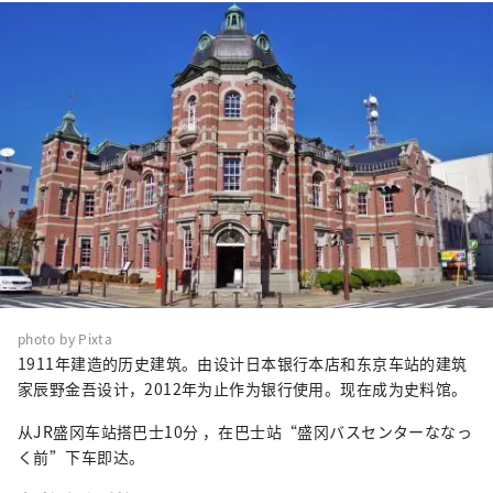
photo by Pixta
1911年建造的历史建筑。由设计日本银行本店和东京车站的建筑
家辰野金吾设计，2012年为止作为银行使用。现在成为史料馆。
从JR盛冈车站搭巴士10分 ，在巴士站“盛冈バスセンターななっ
く前”下车即达。