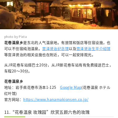
photo by Pixta
花卷温泉乡
是东北的人气温泉地。有旅馆和饭店等住宿设施，也
可以不住宿纯泡温泉。
宫泽贤治纪念馆
以及
宫泽贤治生平介绍馆
等宫泽贤治的相关设施也在附近，可以一起安排观光。
从JR花卷车站搭巴士20分，从JR新花卷车站有有免费接送巴士，
车程20～30分。
花卷温泉乡
地址：岩手県花巻市汤本1-125
Google Map
(花巻温泉 ホテル
红叶馆)
官方网站：
https://www.hanamakionsen.co.jp/
11.“花卷温泉 玫瑰园”欣赏五颜六色的玫瑰