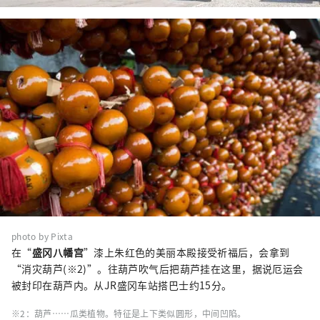
photo by Pixta
在“
盛冈八幡宫
”漆上朱红色的美丽本殿接受祈福后，会拿到
“消灾葫芦(※2)”。往葫芦吹气后把葫芦挂在这里，据说厄运会
被封印在葫芦内。从JR盛冈车站搭巴士约15分。
※2：葫芦……瓜类植物。特征是上下类似圆形，中间凹陷。