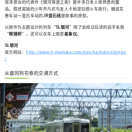
宫泽贤治的代表作《银河铁道之夜》是许多日本人很熟悉的童
话。叙述孤独的少年乔凡尼与友人卡帕涅拉搭火车旅行，据说花
巻车站～釜石车站的
JR釜石线
是故事的原型。
以原作为主题设计的列车“
SL银河
”除了会经过后述的岩手名胜
“
眼镜桥
”，还可以在车上观赏
星象仪
。
SL银河
官方网站：
http://www.jr-morioka.com/noccha/train/slginga
/
从盛冈到花卷的交通方式