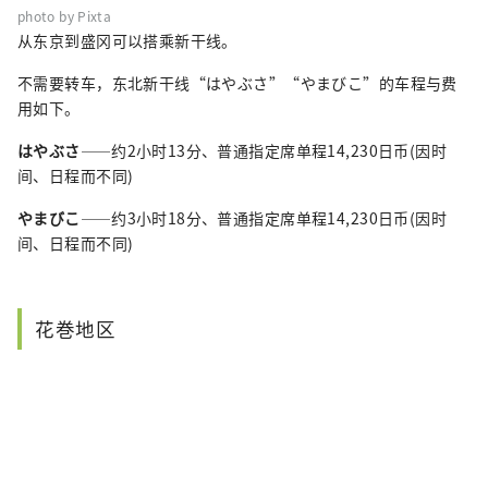
photo by Pixta
从东京到盛冈可以搭乘新干线。
不需要转车，东北新干线“はやぶさ”“やまびこ”的车程与费
用如下。
はやぶさ
——约2小时13分、普通指定席单程14,230日币(因时
间、日程而不同)
やまびこ
——约3小时18分、普通指定席单程14,230日币(因时
间、日程而不同)
花巻地区