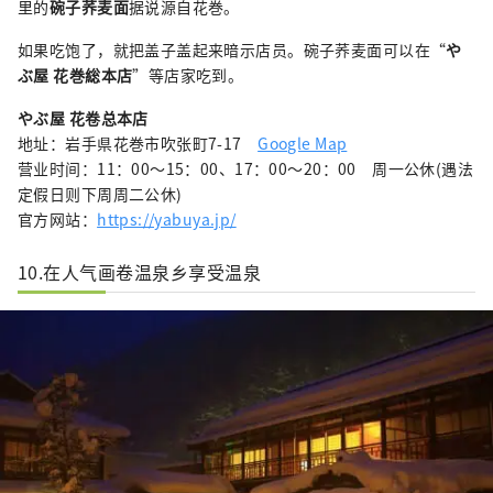
里的
碗子荞麦面
据说源自花巻。
如果吃饱了，就把盖子盖起来暗示店员。碗子荞麦面可以在“
や
ぶ屋 花巻総本店
”等店家吃到。
やぶ屋 花卷总本店
地址：岩手県花巻市吹张町7-17
Google Map
营业时间：11：00～15：00、17：00～20：00 周一公休(遇法
定假日则下周周二公休)
官方网站：
https://yabuya.jp/
10.在人气画卷温泉乡享受温泉