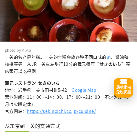
photo by Pixta
一关的名产是年糕。一关的年糕会放各种不同口味的
馅
、酱油和
核桃等等。从JR一关车站步行10分的藏元餐厅“
せきのいち
”等
店家可以吃得到。
藏元レストラン せきのいち
药妆家电
地址：岩手県一关市田村町5-42
Google Map
免税优惠
营业时间：11：00 ～14：00、17：00～21：00 不定休(1～3
月は火曜定休)
官方网站：
https://sekinoichi.co.jp/cuisine/
从东京到一关的交通方式