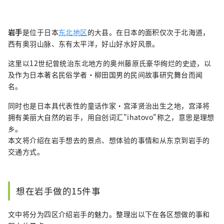
岩手
是位于日本
东北地区
的大县。在日本的面积仅次于北海道，
西有奥羽山脉、东有太平洋，好山好水好风景。
这里以12世纪曾统治东北地方的奥州藤原氏豪华绚烂的史迹，以
及作为日本著名民俗学者・柳田国男的民间故事研究舞台而闻
名。
同时也是日本具代表性的童话作家・宫泽贤治出生之地，宫泽将
拥有美丽大自然的岩手，用自创词汇"ihatovo"称之，意思是理想
乡。
本文将介绍在岩手想去的景点、想体验的事情和从东京到岩手的
交通方式。
想在岩手做的15件事
文中将分为四区介绍岩手的魅力。整理出以下在各区想做的事和