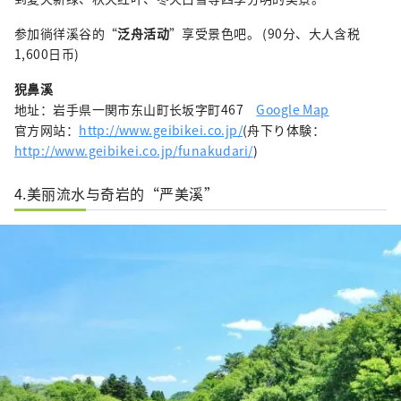
参加徜徉溪谷的“
泛舟活动
”享受景色吧。 (90分、大人含税
1,600日币)
猊鼻溪
地址：岩手県一関市东山町长坂字町467
Google Map
官方网站：
http://www.geibikei.co.jp/
(舟下り体験：
http://www.geibikei.co.jp/funakudari/
)
4.美丽流水与奇岩的“严美溪
”