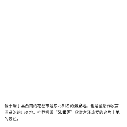
位于岩手县西南的花巻市是东北知名的
温泉地
。也是童话作家宫
泽贤治的出身地。推荐搭乘“
SL银河
”欣赏宫泽​​热爱的这片土地
的景色。