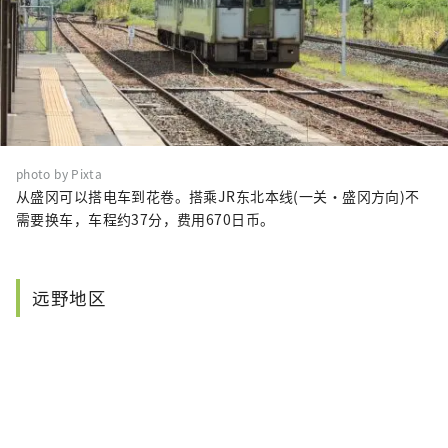
photo by Pixta
从盛冈可以搭电车到花卷。搭乘JR东北本线(一关・盛冈方向)不
需要换车，车程约37分，费用670日币。
远野地区