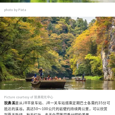
photo by Pixta
Picture courtesy of 猊鼻观光中心
猊鼻溪
是从JR平泉车站、JR一关车站搭乘定期巴士各需约35分可
抵达的溪谷。高达50～100公尺的岩壁约持续两公里，可以欣赏
到夏天新绿、秋天红叶、冬天白雪等四季分明的美景。