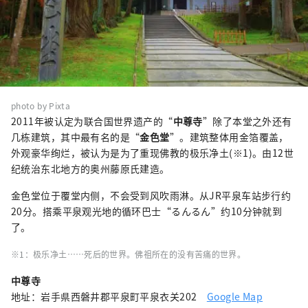
photo by Pixta
2011年被认定为联合国世界遗产的“
中尊寺
”除了本堂之外还有
几栋建筑，其中最有名的是“
金色堂
”。建筑整体用金箔覆盖，
外观豪华绚烂，被认为是为了重现佛教的极乐净土(※1)。由12世
纪统治东北地方的奥州藤原氏建造。
金色堂位于覆堂内侧，不会受到风吹雨淋。从JR平泉车站步行约
20分。搭乘平泉观光地的循环巴士“るんるん”约10分钟就到
了。
※1：极乐净土……死后的世界。佛祖所在的没有苦痛的世界。
中尊寺
地址：岩手県西磐井郡平泉町平泉衣关202
Google Map