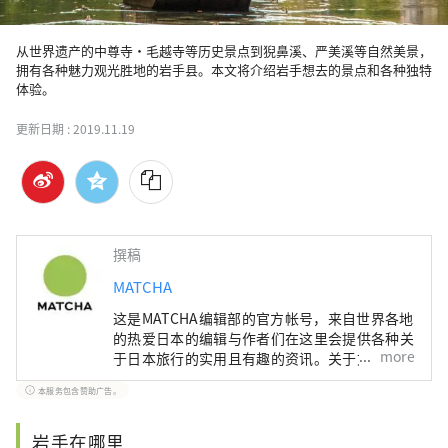
从世界遗产的中尊寺・毛越寺等历史景点到猊鼻溪、严美溪等自然美景，
拥有各种魅力观光胜地的岩手县。本文将介绍岩手想去的景点和各种独特
体验。
更新日期 :
2019.11.19
撰稿
MATCHA
这是MATCHA编辑部的官方帐号，来自世界各地
的热爱日本的编辑与作者们在这里会提供各种关
more
于日本旅行的实用且有趣的资讯。关于文章内
容，也是由MATCHA编辑们实际进行调查、採
本服务包含赞助广告。
访，或是搜集了丰富的旅游情报后，根据这些资
讯来撰写文章。
岩手在哪里