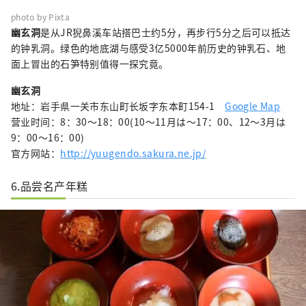
photo by Pixta
幽玄洞
是从JR猊鼻溪车站搭巴士约5分，再步行5分之后可以抵达
的钟乳洞。绿色的地底湖与感受3亿5000年前历史的钟乳石、地
面上冒出的石笋特别值得一探究竟。
幽玄洞
地址：岩手県一关市东山町长坂字东本町154-1
Google Map
营业时间：8：30～18：00(10～11月は～17：00、12～3月は
9：00～16：00)
官方网站：
http://yuugendo.sakura.ne.jp/
6.品尝名产年糕