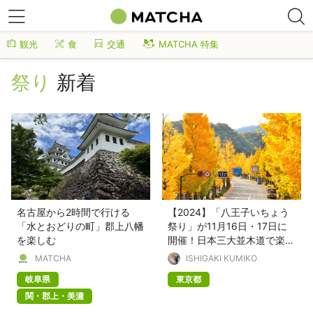
観光
食
交通
MATCHA 特集
祭り
新着
名古屋から2時間で行ける
【2024】「八王子いちょう
「水とおどりの町」郡上八幡
祭り」が11月16日・17日に
を楽しむ
開催！日本三大並木道で楽し
もう
MATCHA
ISHIGAKI KUMIKO
岐阜県
東京都
関・郡上・美濃