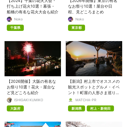
【2024】千葉の花火大会・
【2026年開催】東京の有名
打ち上げ花火10選！幕張・
なお祭り10選！屋台や日
船橋の有名な花火大会も紹介
程、見どころまとめ
Noko
Noko
千葉県
東京都
【2026開催】大阪の有名な
【新潟】村上市でオススメの
お祭り10選！花火・屋台な
観光スポットとグルメ・イベ
ど見どころも紹介
ント！町屋の人形さま巡りと
一緒に楽しもう
ISHIGAKI KUMIKO
MATCHA-PR
大阪府
新潟県
村上・新発田