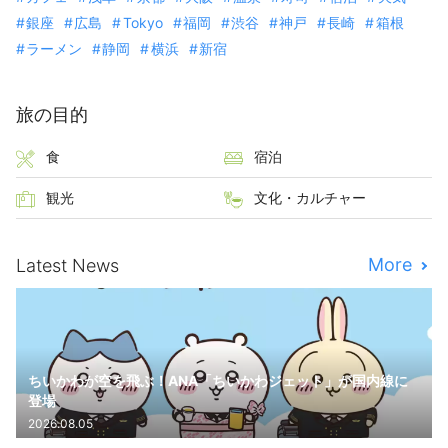
銀座
広島
Tokyo
福岡
渋谷
神戸
長崎
箱根
ラーメン
静岡
横浜
新宿
旅の目的
食
宿泊
観光
文化・カルチャー
More
Latest News
ちいかわが空を飛ぶ！ANA「ちいかわジェット」が国内線に
登場
2026.08.05