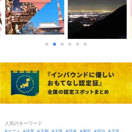
人気のキーワード
カフェ
浅草
京都
大阪
温泉
寿司
宿泊
天気