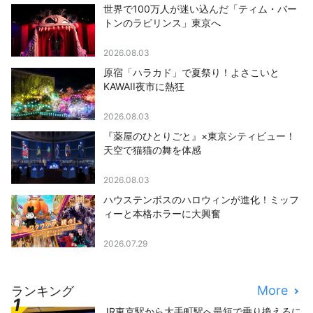
世界で100万人が迷い込んだ「ティム・バー
トンのラビリンス」東京へ
2026.08.03
原宿「ハラカド」で夏祭り！よさこいと
KAWAII夜市に熱狂
2026.08.03
『薬屋のひとりごと』×東京シティビュー！
天空で猫猫の舞を体感
2026.08.03
ハウステンボスのハロウィンが進化！ミッフ
ィーと本格ホラーに大興奮
2026.07.29
More
ランキング
JR東京駅から大手町駅へ最短で乗り換えるに