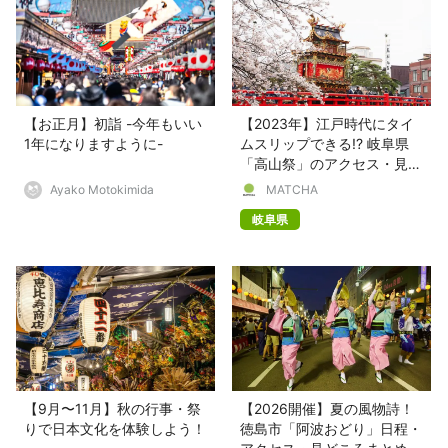
【お正月】初詣 -今年もいい
【2023年】江戸時代にタイ
1年になりますように-
ムスリップできる!? 岐阜県
「高山祭」のアクセス・見ど
ころなど
Ayako Motokimida
MATCHA
岐阜県
【9月〜11月】秋の行事・祭
【2026開催】夏の風物詩！
りで日本文化を体験しよう！
徳島市「阿波おどり」日程・