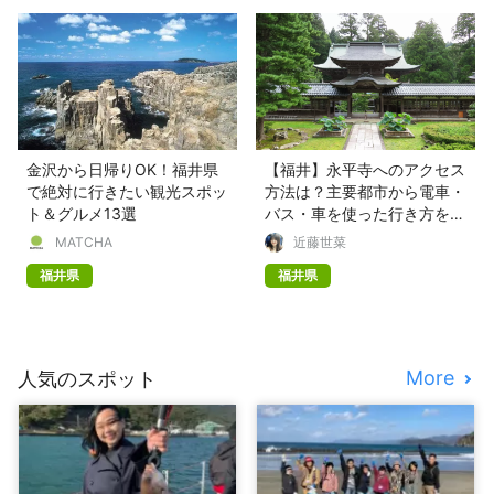
金沢から日帰りOK！福井県
【福井】永平寺へのアクセス
で絶対に行きたい観光スポッ
方法は？主要都市から電車・
ト＆グルメ13選
バス・車を使った行き方を解
説！
MATCHA
近藤世菜
福井県
福井県
More
人気のスポット