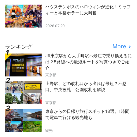
ハウステンボスのハロウィンが進化！ミッフ
ィーと本格ホラーに大興奮
2026.07.29
More
ランキング
JR東京駅から大手町駅へ最短で乗り換えるに
は？5路線への最短ルートを写真つきでご紹
介
東京都
上野駅、どの改札口から出れば最短？不忍
口、中央改札、公園改札を解説
東京都
東京からの日帰り旅行スポット18選。1時間
で電車で行ける観光地も
観光