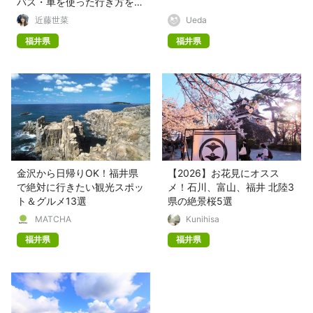
バス・車を使った行き方を解
説！
近藤世菜
Ueda
福井県
福井県
金沢から日帰りOK！福井県
【2026】お花見にオスス
で絶対に行きたい観光スポッ
メ！石川、富山、福井 北陸3
ト＆グルメ13選
県の絶景桜5選
MATCHA
Kunihisa
福井県
福井県