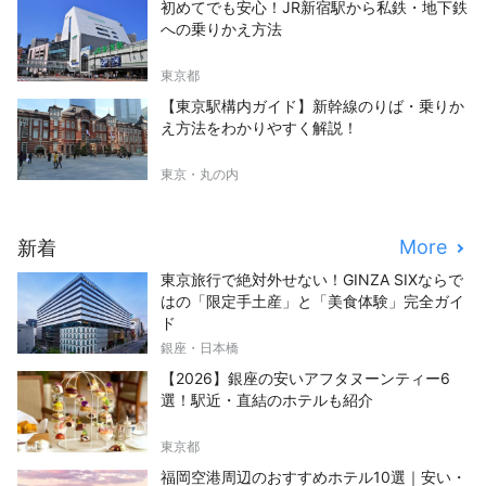
初めてでも安心！JR新宿駅から私鉄・地下鉄
への乗りかえ方法
東京都
【東京駅構内ガイド】新幹線のりば・乗りか
え方法をわかりやすく解説！
東京・丸の内
More
新着
東京旅行で絶対外せない！GINZA SIXならで
はの「限定手土産」と「美食体験」完全ガイ
ド
銀座・日本橋
【2026】銀座の安いアフタヌーンティー6
選！駅近・直結のホテルも紹介
東京都
福岡空港周辺のおすすめホテル10選｜安い・