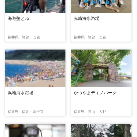
海遊塾とね
赤崎海水浴場
福井県
敦賀・若狭
福井県
敦賀・若狭
浜地海水浴場
かつやまディノパーク
福井県
福井・永平寺
福井県
勝山・大野