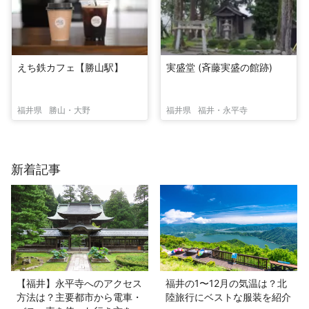
えち鉄カフェ【勝山駅】
実盛堂 (斉藤実盛の館跡)
福井県
勝山・大野
福井県
福井・永平寺
新着記事
【福井】永平寺へのアクセス
福井の1〜12月の気温は？北
方法は？主要都市から電車・
陸旅行にベストな服装を紹介