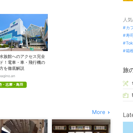
人気
カ
寿
To
箱
水族館へのアクセス完全
ド！電車・車・飛行機の
方を徹底解説
旅
nagino.an
勢・志摩・鳥羽
More
Lat