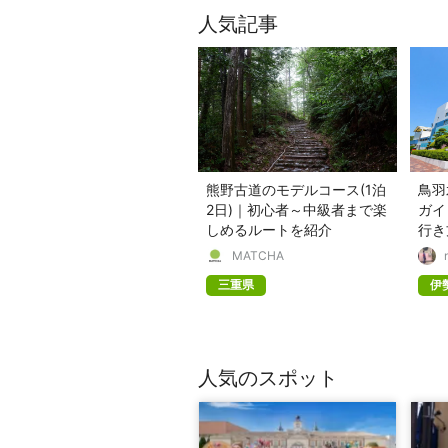
人気記事
熊野古道のモデルコース(1泊
鳥羽
2日)｜初心者～中級者まで楽
ガイ
しめるルートを紹介
行き
MATCHA
三重県
伊
人気のスポット