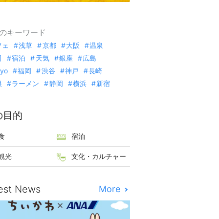
のキーワード
フェ
浅草
京都
大阪
温泉
司
宿泊
天気
銀座
広島
kyo
福岡
渋谷
神戸
長崎
根
ラーメン
静岡
横浜
新宿
の目的
食
宿泊
観光
文化・カルチャー
est News
More