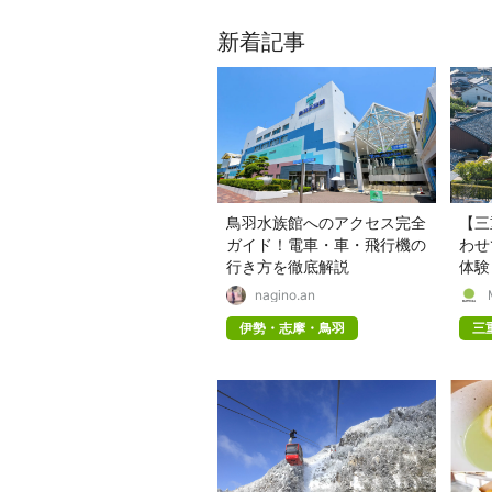
新着記事
鳥羽水族館へのアクセス完全
【三
ガイド！電車・車・飛行機の
わせ
行き方を徹底解説
体験
nagino.an
伊勢・志摩・鳥羽
三