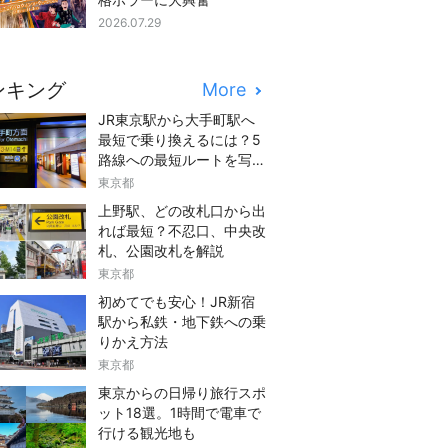
2026.07.29
ンキング
More
JR東京駅から大手町駅へ
最短で乗り換えるには？5
路線への最短ルートを写真
つきでご紹介
東京都
上野駅、どの改札口から出
れば最短？不忍口、中央改
札、公園改札を解説
東京都
初めてでも安心！JR新宿
駅から私鉄・地下鉄への乗
りかえ方法
東京都
東京からの日帰り旅行スポ
ット18選。1時間で電車で
行ける観光地も