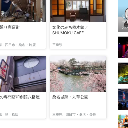
ち
ッ
通り商店街
文化のみち橦木館／
202
SHUMOKU CAFE
県
四日市・桑名・鈴鹿
三重県
の専門店和創館八幡屋
桑名城跡・九華公園
県
津・松阪
三重県
四日市・桑名・鈴鹿