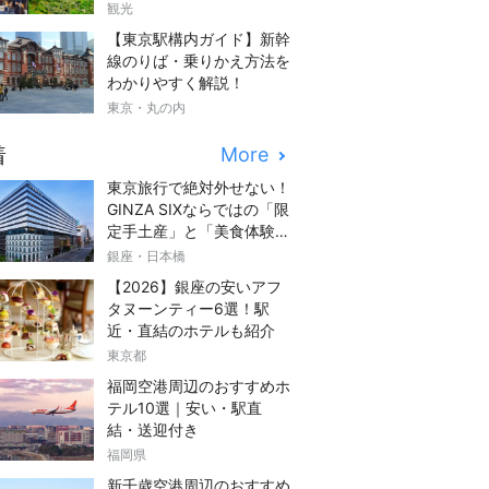
観光
【東京駅構内ガイド】新幹
線のりば・乗りかえ方法を
わかりやすく解説！
東京・丸の内
着
More
東京旅行で絶対外せない！
GINZA SIXならではの「限
定手土産」と「美食体験」
完全ガイド
銀座・日本橋
【2026】銀座の安いアフ
タヌーンティー6選！駅
近・直結のホテルも紹介
東京都
福岡空港周辺のおすすめホ
テル10選｜安い・駅直
結・送迎付き
福岡県
新千歳空港周辺のおすすめ