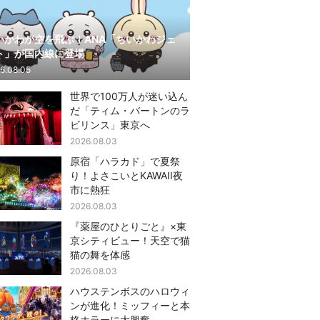
いかわが空を飛ぶ！ANA「ちいかわジェ
ト」が国内線に登場
6.08.05
世界で100万人が迷い込ん
だ「ティム・バートンのラ
ビリンス」東京へ
2026.08.03
原宿「ハラカド」で夏祭
り！よさこいとKAWAII夜
市に熱狂
2026.08.03
『薬屋のひとりごと』×東
京シティビュー！天空で猫
猫の舞を体感
2026.08.03
ハウステンボスのハロウィ
ンが進化！ミッフィーと本
格ホラーに大興奮