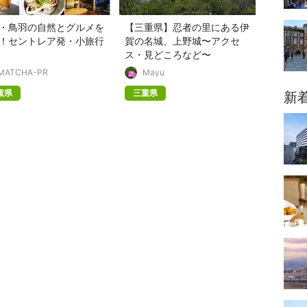
・鳥羽の自然とグルメを
【三重県】忍者の里にある伊
！セントレア発・小旅行
賀の名城、上野城〜アクセ
ス・見どころなど〜
MATCHA-PR
Mayu
重県
三重県
新