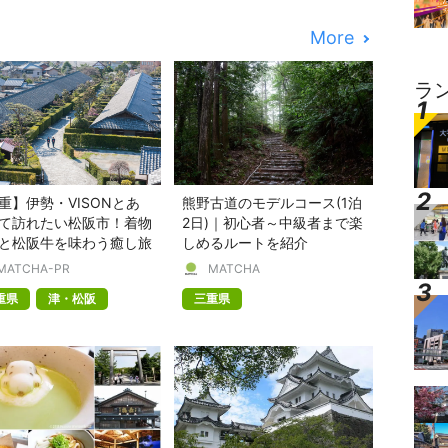
More
ラ
重】伊勢・VISONとあ
熊野古道のモデルコース(1泊
て訪れたい松阪市！着物
2日)｜初心者～中級者まで楽
と松阪牛を味わう癒し旅
しめるルートを紹介
MATCHA-PR
MATCHA
重県
津・松阪
三重県