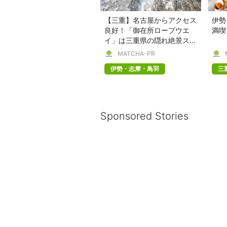
【三重】名古屋からアクセス
伊勢
良好！「御在所ロープウエ
満喫
イ」は三重県の隠れ絶景スポ
ット
MATCHA-PR
伊勢・志摩・鳥羽
三
Sponsored Stories