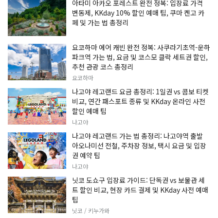
아타미 아카오 포레스트 완전 정복: 입장료 가격
변동제, KKday 10% 할인 예매 팁, 쿠마 켄고 카
페 및 가는 법 총정리
요코하마 에어 캐빈 완전 정복: 사쿠라기초역-운하
파크역 가는 법, 요금 및 코스모 클락 세트권 할인,
추천 관광 코스 총정리
요코하마
나고야 레고랜드 요금 총정리: 1일권 vs 콤보 티켓
비교, 연간 패스포트 종류 및 KKday 온라인 사전
할인 예매 팁
나고야
나고야 레고랜드 가는 법 총정리: 나고야역 출발
아오나미선 전철, 주차장 정보, 택시 요금 및 입장
권 예약 팁
나고야
닛코 도쇼구 입장료 가이드: 단독권 vs 보물관 세
트 할인 비교, 현장 카드 결제 및 KKday 사전 예매
팁
닛코 / 키누가와