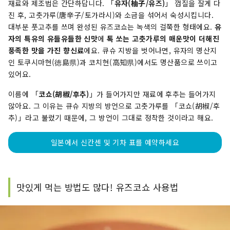
재료와 제조법은 간단하답니다. 「
유자(柚子/유즈)
」 껍질을 잘게 다
진 후, 고춧가루(唐辛子/토가라시)와 소금을 섞어서 숙성시킵니다.
대부분 풋고추를 쓰며 완성된 유즈코쇼는 녹색의 걸쭉한 형태에요.
유
자의 특유의 유들유들한 신맛
에
톡 쏘는 고춧가루의 매운맛이 더해진
풍족한 맛을 가진 향신료
에요. 큐슈 지방을 벗어나면, 유자의 명산지
인 토쿠시마현(徳島県)과 코치현(高知県)에서도 명산품으로 쓰이고
있어요.
이름에 「
코쇼(胡椒/후추)
」가 들어가지만 재료에 후추는 들어가지
않아요. 그 이유는 큐슈 지방의 방언으로 고춧가루를 「코쇼(胡椒/후
추)」라고 불렀기 때문에, 그 방언이 그대로 정착한 것이라고 해요.
일본에서 신칸센 및 기차 표를 예약하세요
맛있게 먹는 방법도 많다! 유즈코쇼 사용법