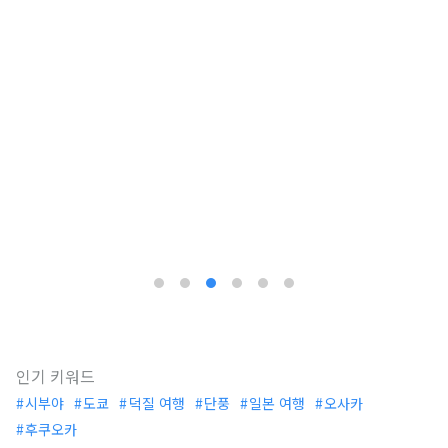
인기 키워드
시부야
도쿄
덕질 여행
단풍
일본 여행
오사카
후쿠오카