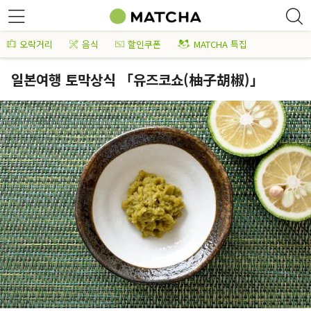
오락거리
음식
할인쿠폰
MATCHA 특집
일본여행 토막상식 「유즈코쇼(柚子胡椒)」