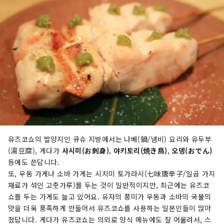
유즈코쇼의 발양지인 큐슈 지방에서는 나베(鍋/냄비) 요리와 유두부
(湯豆腐), 게다가
사시미(お刺身)
,
야키토리(焼き鳥)
,
오뎅(おでん)
등에도 쓴답니다.
또, 우동 가게나 소바 가게는 시치미 토가라시(七味唐辛子/일곱 가지
재료가 섞인 고춧가루)를 두는 것이 일반적이지만, 최근에는 유즈코
쇼를 두는 가게도 늘고 있어요. 유자의 풍미가 우동과 소바의 국물의
맛을 더욱 풍족하게 만들어서 유즈코쇼를 사용하는 일본인들이 많아
졌답니다. 게다가 유즈코쇼는 의외로 양식 메뉴에도 잘 어울려서, 스