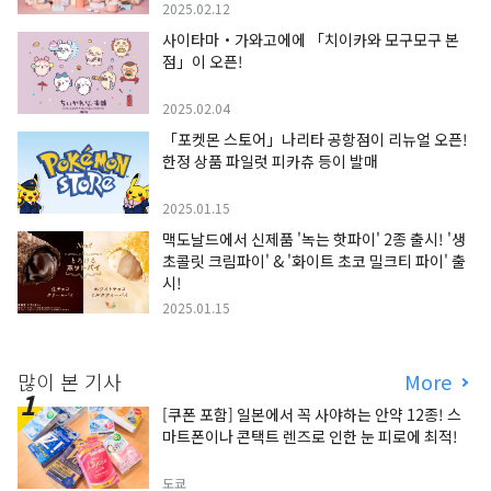
2025.02.12
사이타마・가와고에에 「치이카와 모구모구 본
점」이 오픈!
2025.02.04
「포켓몬 스토어」나리타 공항점이 리뉴얼 오픈!
한정 상품 파일럿 피카츄 등이 발매
2025.01.15
맥도날드에서 신제품 '녹는 핫파이' 2종 출시! '생
초콜릿 크림파이' & '화이트 초코 밀크티 파이' 출
시!
2025.01.15
많이 본 기사
More
[쿠폰 포함] 일본에서 꼭 사야하는 안약 12종! 스
마트폰이나 콘택트 렌즈로 인한 눈 피로에 최적!
도쿄