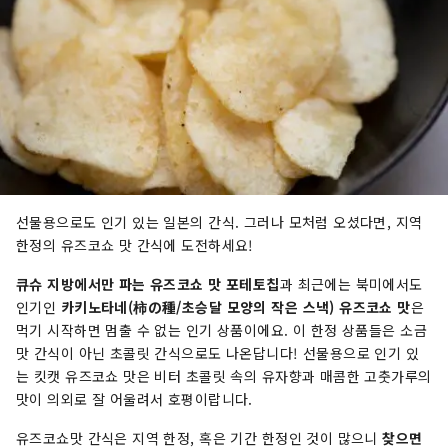
선물용으로도 인기 있는 일본의 간식. 그러나 모처럼 오셨다면, 지역
한정의 유즈코쇼 맛 간식에 도전하세요!
큐슈 지방에서만 파는 유즈코쇼 맛 포테토칩
과 최근에는 북미에서도
인기인
카키노타네(柿の種/초승달 모양의 작은 스낵) 유즈코쇼 맛
은
먹기 시작하면 멈출 수 없는 인기 상품이에요. 이 한정 상품들은 소금
맛 간식이 아닌 초콜릿 간식으로도 나온답니다! 선물용으로 인기 있
는 킷캣 유즈코쇼 맛은 비터 초콜릿 속의 유자향과 매콤한 고춧가루의
맛이 의외로 잘 어울려서 호평이랍니다.
유즈코쇼맛 간식은 지역 한정, 혹은 기간 한정인 것이 많으니
찾으면