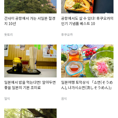
간사이 공항에서 가는 서일본 절경
공항에서도 살 수 있다! 후쿠오카의
지 10선
인기 기념품 베스트 10
돗토리
후쿠오카
일본에서 밥을 먹는다면! 알아두면
일본여행 토막상식 「소면(そうめ
좋을 일본의 기본 조미료
ん), 나가시소면(流しそうめん)」
일식
음식