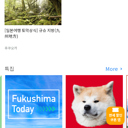
[일본여행 토막상식] 규슈 지방(九
州地方)
후쿠오카
특집
More
면세 할인
쿠폰 앱