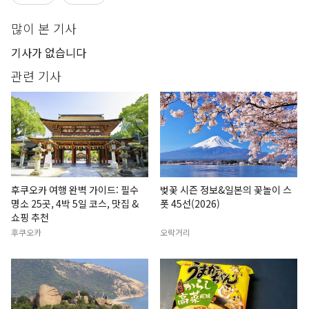
많이 본 기사
기사가 없습니다
관련 기사
후쿠오카 여행 완벽 가이드: 필수
벚꽃 시즌 정보&일본의 꽃놀이 스
명소 25곳, 4박 5일 코스, 맛집 &
폿 45선(2026)
쇼핑 추천
후쿠오카
오락거리