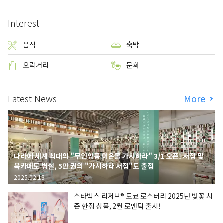
Interest
음식
숙박
오락거리
문화
Latest News
More
나라에 세계 최대의 "무인양품 이온몰 가시하라" 3/1 오픈! 서점 및
북카페도 병설, 5만 권의 "가시하라 서점"도 출점
2025.02.13
스타벅스 리저브® 도쿄 로스터리 2025년 벚꽃 시
즌 한정 상품, 2월 로맨틱 출시!