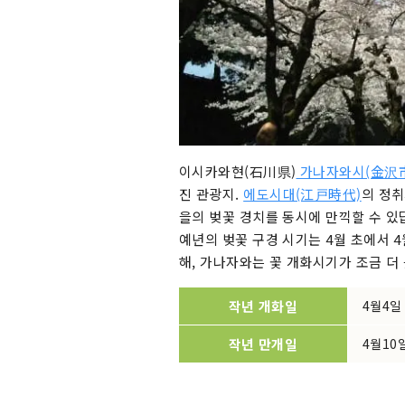
이시카와현(石川県)
가나자와시(金沢
진 관광지.
에도시대(江戸時代)
의 정취
을의 벚꽃 경치를 동시에 만끽할 수 있
예년의 벚꽃 구경 시기는 4월 초에서 4
해, 가나자와는 꽃 개화시기가 조금 더
작년 개화일
4월4일
작년 만개일
4월10