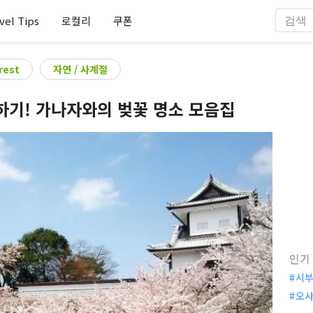
vel Tips
로컬리
쿠폰
rest
자연 / 사계절
하기! 가나자와의 벚꽃 명소 모음집
인기
시
오