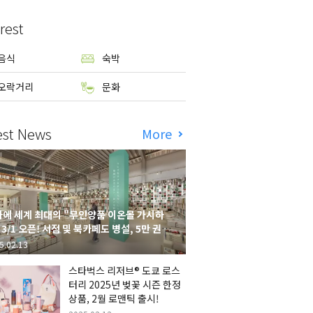
rest
음식
숙박
오락거리
문화
est News
More
에 세계 최대의 "무인양품 이온몰 가시하
 3/1 오픈! 서점 및 북카페도 병설, 5만 권의
시하라 서점"도 출점
5.02.13
스타벅스 리저브® 도쿄 로스
터리 2025년 벚꽃 시즌 한정
상품, 2월 로맨틱 출시!