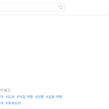
 키워드
부야
도쿄
덕질 여행
단풍
일본 여행
사카
후쿠오카