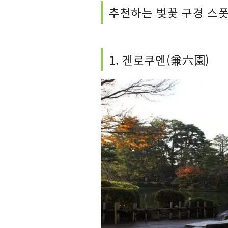
추천하는 벚꽃 구경 스폿
1. 겐로쿠엔(兼六園)