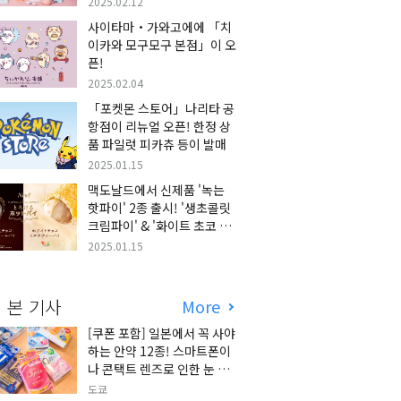
2025.02.12
사이타마・가와고에에 「치
이카와 모구모구 본점」이 오
픈!
2025.02.04
「포켓몬 스토어」나리타 공
항점이 리뉴얼 오픈! 한정 상
품 파일럿 피카츄 등이 발매
2025.01.15
맥도날드에서 신제품 '녹는
핫파이' 2종 출시! '생초콜릿
크림파이' & '화이트 초코 밀
크티 파이' 출시!
2025.01.15
 본 기사
More
[쿠폰 포함] 일본에서 꼭 사야
하는 안약 12종! 스마트폰이
나 콘택트 렌즈로 인한 눈 피
로에 최적!
도쿄