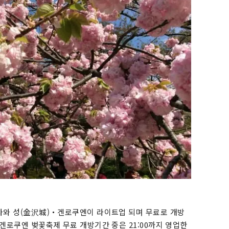
나자와 성(金沢城)・겐로쿠엔이 라이트업 되며 무료로 개방
 겐로쿠엔 벚꽃축제 무료 개방기간 중은 21:00까지 영업한