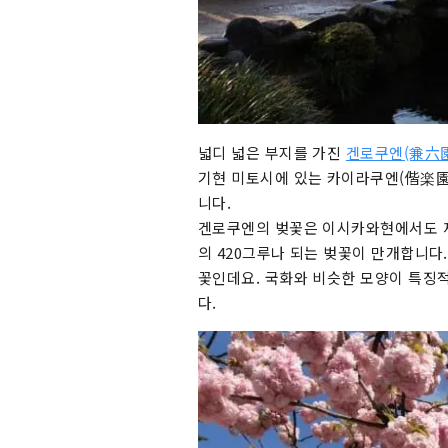
넓디 넓은 부지를 가진
겐로쿠엔(兼六
기현 미토시에 있는 카이라쿠엔(偕楽園)
니다.
겐로쿠엔의 벚꽃은 이시카와현에서도 제
의 420그루나 되는 벚꽃이 만개합니다
꽃인데요. 국화와 비슷한 모양이 특징
다.