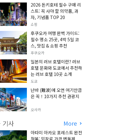
2026 돈키호테 필수 구매 리
스트: 꼭 사야 할 의약품, 과
자, 기념품 TOP 20
쇼핑
후쿠오카 여행 완벽 가이드:
필수 명소 25곳, 4박 5일 코
스, 맛집 & 쇼핑 추천
후쿠오카
일본의 러브 호텔이란? 러브
호텔 문화와 도쿄에서 추천하
는 러브 호텔 10곳 소개
도쿄
난바 (難波)에 오면 여기만큼
은 꼭！10가지 추천 관광지
오사카
 기사
More
아타미 아카오 포레스트 완전
정복: 입장료 가격 변동제,