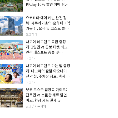
KKday 10% 할인 예매 팁, 쿠
마 켄고 카페 및 가는 법 총정
리
요코하마 에어 캐빈 완전 정
복: 사쿠라기초역-운하파크역
가는 법, 요금 및 코스모 클락
세트권 할인, 추천 관광 코스
요코하마
총정리
나고야 레고랜드 요금 총정
리: 1일권 vs 콤보 티켓 비교,
연간 패스포트 종류 및
KKday 온라인 사전 할인 예
나고야
매 팁
나고야 레고랜드 가는 법 총정
리: 나고야역 출발 아오나미
선 전철, 주차장 정보, 택시 요
금 및 입장권 예약 팁
나고야
닛코 도쇼구 입장료 가이드:
단독권 vs 보물관 세트 할인
비교, 현장 카드 결제 및
KKday 사전 예매 팁
닛코 / 키누가와