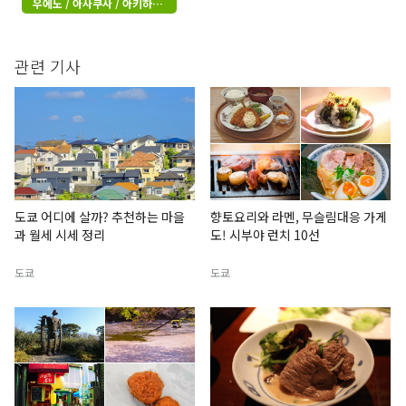
우에노 / 아사쿠사 / 아키하바
라
관련 기사
도쿄 어디에 살까? 추천하는 마을
향토요리와 라멘, 무슬림대응 가게
과 월세 시세 정리
도! 시부야 런치 10선
도쿄
도쿄