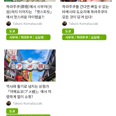
하라주쿠(原宿)에서 시부야(渋
하라주쿠를 간다면 빠질 수 없는
谷)까지 이어지는 「캣스트릿」
타케시타 도오리에 하라주쿠의
에서 멋스러운 아이템을?!
모든 것이 담겨 있다!
Takuro Komatsuzaki
Takuro Komatsuzaki
도쿄
도쿄
시부야 / 하라주쿠 / 오모테산
시부야 / 하라주쿠 / 오모테산
도
도
역사와 활기로 넘치는 상점가
「아메요코(アメ横)」에서 저
렴하게 떨이 쇼핑?
Takuro Komatsuzaki
도쿄