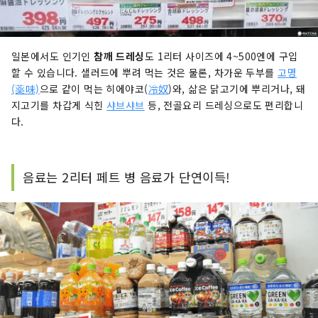
일본에서도 인기인
참깨 드레싱
도 1리터 사이즈에 4~500엔에 구입
할 수 있습니다. 샐러드에 뿌려 먹는 것은 물론, 차가운 두부를
고명
(薬味)
으로 같이 먹는 히에야코(
冷奴
)와, 삶은 닭고기에 뿌리거나, 돼
지고기를 차갑게 식힌
샤브샤브
등, 전골요리 드레싱으로도 편리합니
다.
음료는 2리터 페트 병 음료가 단연이득!