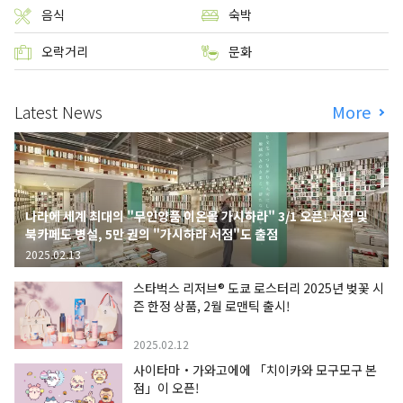
음식
숙박
오락거리
문화
Latest News
More
나라에 세계 최대의 "무인양품 이온몰 가시하라" 3/1 오픈! 서점 및
북카페도 병설, 5만 권의 "가시하라 서점"도 출점
2025.02.13
스타벅스 리저브® 도쿄 로스터리 2025년 벚꽃 시
즌 한정 상품, 2월 로맨틱 출시!
2025.02.12
사이타마・가와고에에 「치이카와 모구모구 본
점」이 오픈!