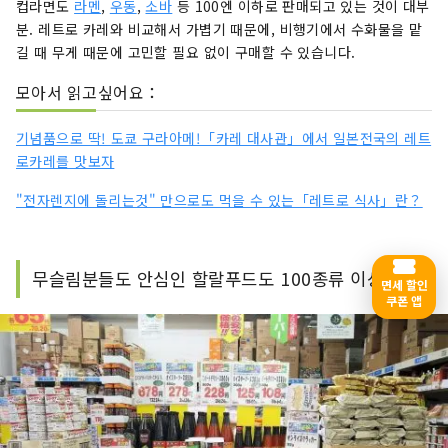
컵라면도
라멘
,
우동
,
소바
등 100엔 이하로 판매되고 있는 것이 대부
분. 레트로 카레와 비교해서 가볍기 때문에, 비행기에서 수화물을 맡
길 때 무게 때문에 고민할 필요 없이 구매할 수 있습니다.
모아서 읽고싶어요：
기념품으로 딱! 도쿄 구라아메!「카레 대사관」에서 일본전국의 레트
로카레를 맛보자
"전자렌지에 돌리는것" 만으로도 먹을 수 있는「레트로 식사」란？
무슬림분들도 안심인 할랄푸드도 100종류 이상!
면세 할인
쿠폰 앱