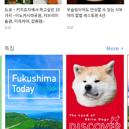
도쿄・키치죠지에서 하고싶은 10
무슬림이어도 안심할 수 있는 시부
가지 ~이노카시라공원, 지브리미
야의 할랄 레스토랑 4선
술관, 이자카야, 잡화점~
도쿄
도쿄
특집
More