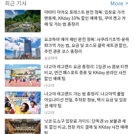
최근 기사
More
아타미 아카오 포레스트 완전 정복: 입장료 가격
변동제, KKday 10% 할인 예매 팁, 쿠마 켄고 카
페 및 가는 법 총정리
요코하마 에어 캐빈 완전 정복: 사쿠라기초역-운하
파크역 가는 법, 요금 및 코스모 클락 세트권 할인,
추천 관광 코스 총정리
요코하마
나고야 레고랜드 요금 총정리: 1일권 vs 콤보 티켓
비교, 연간 패스포트 종류 및 KKday 온라인 사전
할인 예매 팁
나고야
나고야 레고랜드 가는 법 총정리: 나고야역 출발
아오나미선 전철, 주차장 정보, 택시 요금 및 입장
권 예약 팁
나고야
닛코 도쇼구 입장료 가이드: 단독권 vs 보물관 세
트 할인 비교, 현장 카드 결제 및 KKday 사전 예매
팁