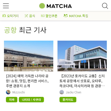
오락거리
음식
할인쿠폰
MATCHA 특집
공항
최근 기사
[2024] 매력 가득한 나리타 공
【2023년 홋카이도 교통】신치
항! 쇼핑, 맛집, 편리한 서비스,
토세 공항에서 삿포로, 오타루,
주변 관광지 소개
하코다테, 아사히카와 등 관광지
로의 교통 수단을 소개!
Mizzochi
Jacky Chen
치바
나리타 / 사쿠라
홋카이도