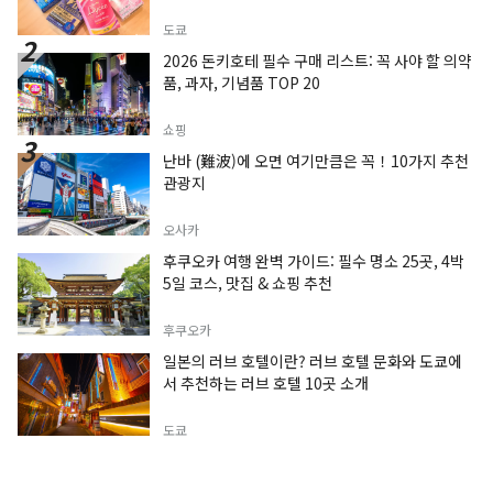
도쿄
2026 돈키호테 필수 구매 리스트: 꼭 사야 할 의약
품, 과자, 기념품 TOP 20
쇼핑
난바 (難波)에 오면 여기만큼은 꼭！10가지 추천
관광지
오사카
후쿠오카 여행 완벽 가이드: 필수 명소 25곳, 4박
5일 코스, 맛집 & 쇼핑 추천
후쿠오카
일본의 러브 호텔이란? 러브 호텔 문화와 도쿄에
서 추천하는 러브 호텔 10곳 소개
도쿄