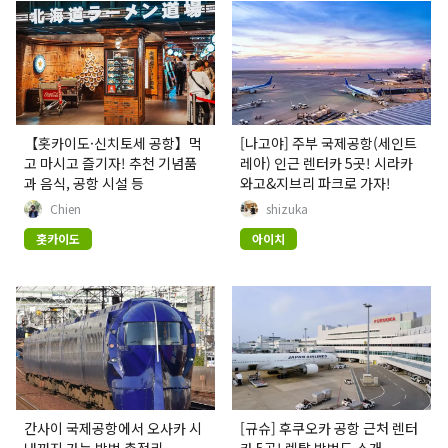
【홋카이도·신치토세 공항】먹
[나고야] 주부 국제공항(세인트
고 마시고 즐기자! 추천 기념품
레아) 인근 렌터카 5곳! 시라카
과 음식, 공항 시설 등
와고&지브리 파크로 가자!
Chien
shizuka
홋카이도
아이치
간사이 국제공항에서 오사카 시
[규슈] 후쿠오카 공항 근처 렌터