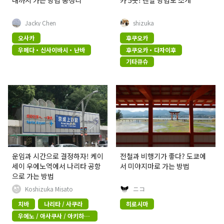
내까지 가는 방법 총정리
카 5곳! 렌탈 방법도 소개
Jacky Chen
shizuka
오사카
후쿠오카
우메다・신사이바시・난바
후쿠오카・다자이후
기타큐슈
운임과 시간으로 결정하자! 케이
전철과 비행기가 좋다? 도쿄에
세이 우에노역에서 나리타 공항
서 미야지마로 가는 방법
으로 가는 방법
Koshizuka Misato
ニコ
치바
나리타 / 사쿠라
히로시마
우에노 / 아사쿠사 / 아키하바
라