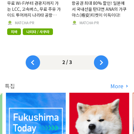
무료 Wi-Fi부터 관광지까지 가
항공권 최대 80% 할인! 일본에
는 LCC, 고속버스, 무료 주유 가
서 국내선을 탄다면 ANA의 가쿠
이드 투어까지 나리타 공항
야스(格安)티켓이 이득이다!
100% 활용하는 법!
MATCHA-PR
MATCHA-PR
치바
나리타 / 사쿠라
2 / 3
특집
More