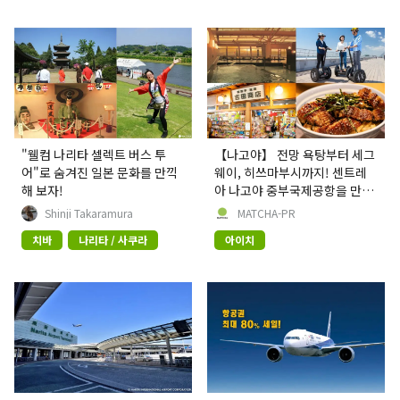
"웰컴 나리타 셀렉트 버스 투
【나고야】 전망 욕탕부터 세그
어"로 숨겨진 일본 문화를 만끽
웨이, 히쓰마부시까지! 센트레
해 보자!
아 나고야 중부국제공항을 만끽
해 보자
Shinji Takaramura
MATCHA-PR
치바
나리타 / 사쿠라
아이치