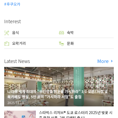
후쿠오카
Interest
음식
숙박
오락거리
문화
Latest News
More
나라에 세계 최대의 "무인양품 이온몰 가시하라" 3/1 오픈! 서점 및
북카페도 병설, 5만 권의 "가시하라 서점"도 출점
2025.02.13
스타벅스 리저브® 도쿄 로스터리 2025년 벚꽃 시
즌 한정 상품, 2월 로맨틱 출시!