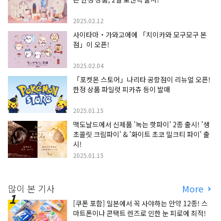
2025.02.12
사이타마・가와고에에 「치이카와 모구모구 본
점」이 오픈!
2025.02.04
「포켓몬 스토어」나리타 공항점이 리뉴얼 오픈!
한정 상품 파일럿 피카츄 등이 발매
2025.01.15
맥도날드에서 신제품 '녹는 핫파이' 2종 출시! '생
초콜릿 크림파이' & '화이트 초코 밀크티 파이' 출
시!
2025.01.15
많이 본 기사
More
[쿠폰 포함] 일본에서 꼭 사야하는 안약 12종! 스
마트폰이나 콘택트 렌즈로 인한 눈 피로에 최적!