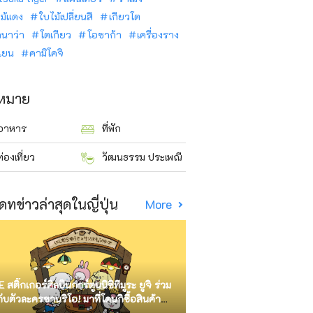
ม้แดง
ใบไม้เปลี่ยนสี
เกียวโต
ินาว่า
โตเกียว
โอซาก้า
เครื่องราง
นเยน
คามิโคจิ
าหมาย
อาหาร
ที่พัก
ท่องเที่ยว
วัฒนธรรม ประเพณี
ดทข่าวล่าสุดในญี่ปุ่น
More
E สติ๊กเกอร์ศิลปินการ์ตูนนิชิทีมูระ ยูจิ ร่วม
กับตัวละครซานริโอ! มาที่โดนกิซื้อสินค้า
ัด