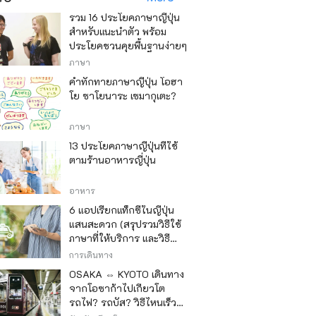
รวม 16 ประโยคภาษาญี่ปุ่น
สำหรับแนะนำตัว พร้อม
ประโยคชวนคุยพื้นฐานง่ายๆ
ภาษา
คำทักทายภาษาญี่ปุ่น โอฮา
โย ซาโยนาระ เซมากุเตะ?
ภาษา
13 ประโยคภาษาญี่ปุ่นที่ใช้
ตามร้านอาหารญี่ปุ่น
อาหาร
6 แอปเรียกแท็กซี่ในญี่ปุ่น
แสนสะดวก (สรุปรวมวิธีใช้
ภาษาที่ให้บริการ และวิธี
ชำระเงิน)
การเดินทาง
OSAKA ⇔ KYOTO เดินทาง
จากโอซาก้าไปเกียวโต
รถไฟ? รถบัส? วิธีไหนเร็ว