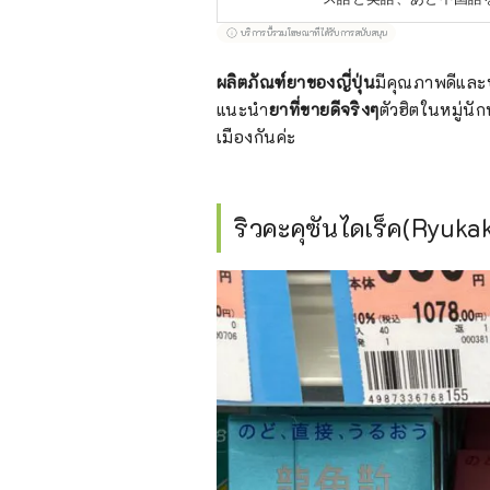
บริการนี้รวมโฆษณาที่ได้รับการสนับสนุน
ผลิตภัณฑ์ยาของญี่ปุ่น
มีคุณภาพดีและป
แนะนำ
ยาที่ขายดีจริงๆ
ตัวฮิตในหมู่นั
เมืองกันค่ะ
ริวคะคุซันไดเร็ค(Ryuka