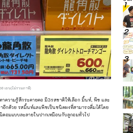
68 เยน(ไม่รวมภาษี)
ทาความรู้สึกระคายคอ มี3รสชาติให้เลือก มิ้นท์, พีช และ
กด้วย รสมิ้นท์และพีชเป็นชนิดผงที่สามารถดื่มได้โดย
ชนิดอมแบบละลายในปากเหมือนกับลูกอมทั่วไป