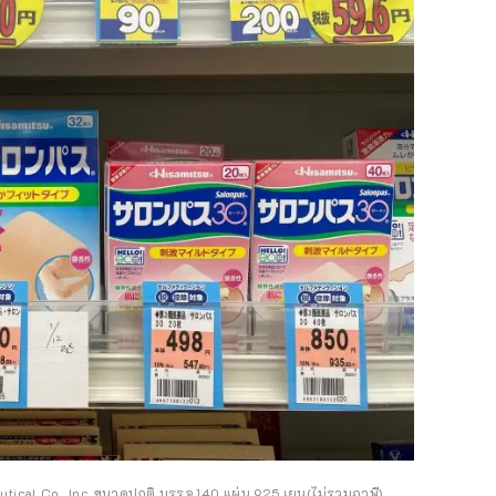
cal Co., Inc. ขนาดปกติ บรรจุ 140 แผ่น 925 เยน(ไม่รวมภาษี)