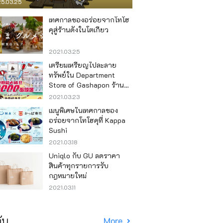
5.03.25
เทศกาลของอร่อยจากโทโฮ
คุสู่ร้านดังในโตเกียว
2021.03.25
เตรียมเหรียญไปละลาย
ทรัพย์ใน Department
Store of Gashapon ร้านที่มี
เครื่องกาชาปองเยอะที่สุดใน
2021.03.23
โลก อิเคะบุคุโระ
เมนูพิเศษในเทศกาลของ
อร่อยจากโทโฮคุที่ Kappa
Sushi
2021.03.18
Uniqlo กับ GU ลดราคา
สินค้าทุกรายการรับ
กฎหมายใหม่
2021.03.11
ับ
More