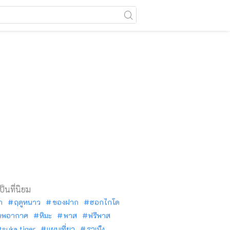
เป็นที่นิยม
ัก
ฤดูหนาว
ของฝาก
ฮอกไกโด
าพอากาศ
หิมะ
พาส
ฟรีพาส
tsuka tiger
แผนเที่ยว
ราเม็ง