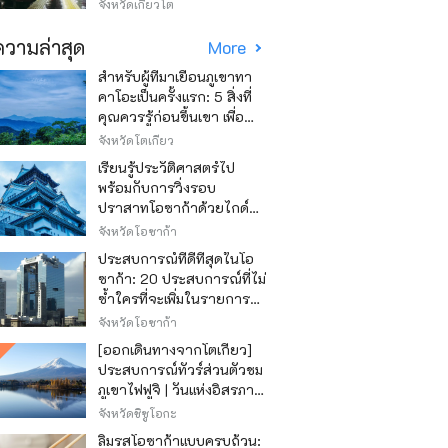
วิธีไหนถูก
จังหวัดเกียวโต
วามล่าสุด
More
สำหรับผู้ที่มาเยือนภูเขาทา
คาโอะเป็นครั้งแรก: 5 สิ่งที่
คุณควรรู้ก่อนขึ้นเขา เพื่อ
ให้การปีนเขาเป็นไปอย่าง
จังหวัดโตเกียว
สนุกสนาน
เรียนรู้ประวัติศาสตร์ไป
พร้อมกับการวิ่งรอบ
ปราสาทโอซาก้าด้วยไกด์
เสียง "วิ่ง วิ่ง เรียนรู้"
จังหวัดโอซาก้า
ประสบการณ์ที่ดีที่สุดในโอ
ซาก้า: 20 ประสบการณ์ที่ไม่
ซ้ำใครที่จะเพิ่มในรายการสิ่ง
ที่อยากทำในการเดินทาง
จังหวัดโอซาก้า
ของคุณ
[ออกเดินทางจากโตเกียว]
ประสบการณ์ทัวร์ส่วนตัวชม
ภูเขาไฟฟูจิ | วันแห่งอิสรภาพ
สุดหรู
จังหวัดชิซูโอกะ
ลิ้มรสโอซาก้าแบบครบถ้วน: