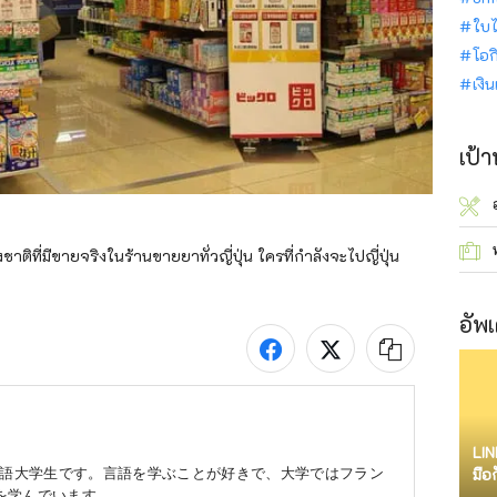
ใบไ
โอก
เงิ
เป้
ิที่มีขายจริงในร้านขายยาทั่วญี่ปุ่น ใครที่กำลังจะไปญี่ปุ่น
อัพเ
LIN
外国語大学生です。言語を学ぶことが好きで、大学ではフラン
มือ
を学んでいます。
จำก