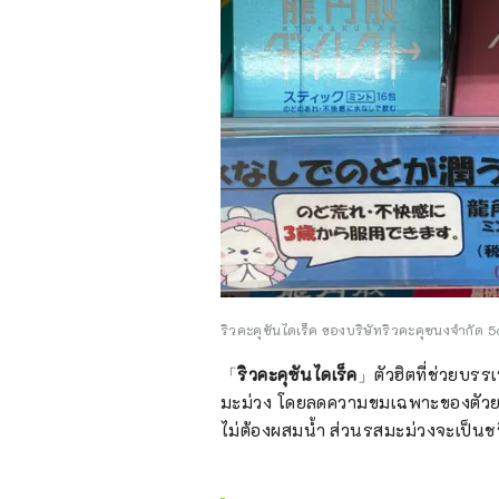
ริวคะคุซันไดเร็ค ของบริษัทริวคะคุซนงจำกัด 5
「
ริวคะคุซันไดเร็ค
」ตัวฮิตที่ช่วยบรรเ
มะม่วง โดยลดความขมเฉพาะของตัวยาอี
ไม่ต้องผสมน้ำ ส่วนรสมะม่วงจะเป็น