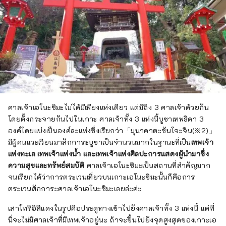
ศาลเจ้าเอโนะชิมะไม่ได้มีเพียงแห่งเดียว แต่มีถึง 3 ศาลเจ้าด้วยกัน
โดยตั้งกระจายกันไปในเกาะ ศาลเจ้าทั้ง 3 แห่งนี้บูชาเทพธิดา 3
องค์โดยแบ่งเป็นองค์ละแห่งซึ่งเรียกว่า「มุนาคาตะซันโจะจิน(※2)」
มีผู้คนแวะเวียนมาสักการะบูชาเป็นจำนวนมากในฐานะที่เป็น
เทพเจ้า
แห่งทะเล เทพเจ้าแห่งน้ำ และเทพเจ้าแห่งศิลปะการแสดงผู้นำมาซึ่ง
ความสุขและทรัพย์สมบัติ
ศาลเจ้าเอโนะชิมะเป็นสถานที่สำคัญมาก
จนเรียกได้ว่าการตระเวนเที่ยวบนเกาะเอโนะชิมะนั้นก็คือการ
ตระเวนสักการะศาลเจ้าเอโนะชิมะเลยล่ะค่ะ
เสาโทริอิสีแดงในรูปคือประตูทางเข้าไปยังศาลเจ้าทั้ง 3 แห่งนี้ แต่ที่
นี่จะไม่มีศาลเจ้าที่มีเทพเจ้าอยู่นะ ถ้าจะขึ้นไปยังจุดสูงสุดของเกาะเอ