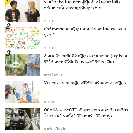
รวม 16 ประโยคภาษาญี่ปุ่นสำหรับแนะนำตัว
พร้อมประโยคชวนคุยพื้นฐานง่ายๆ
ภาษา
คำทักทายภาษาญี่ปุ่น โอฮาโย ซาโยนาระ เซมา
กุเตะ?
ภาษา
6 แอปเรียกแท็กซี่ในญี่ปุ่น แสนสะดวก (สรุปรวม
วิธีใช้ ภาษาที่ให้บริการ และวิธีชำระเงิน)
การเดินทาง
13 ประโยคภาษาญี่ปุ่นที่ใช้ตามร้านอาหารญี่ปุ่น
อาหาร
OSAKA ⇔ KYOTO เดินทางจากโอซาก้าไปเกียว
โต รถไฟ? รถบัส? วิธีไหนเร็ว วิธีไหนถูก
จังหวัดเกียวโต