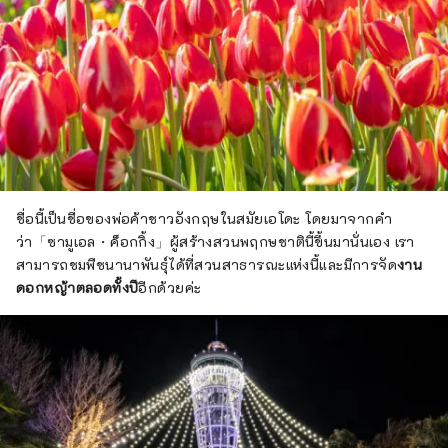
ชื่อนี้เป็นชื่อของพ่อค้าชาวอังกฤษในสมัยเอโดะ โดยมาจากคำ
ว่า「ซามูเอล・ค็อกกิ้ง」ผู้สร้างสวนพฤกษชาตินี้ขึ้นมานั่นเอง เรา
สามารถชมพืชนานาพันธุ์ได้ที่สวนสาธารณะแห่งนี้และมีการจัด
งาน
ดอกหญ้าตลอดทั้งปี
อีกด้วยค่ะ