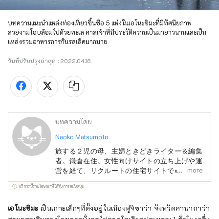
บทความแนะนำแหล่งท่องเที่ยวขึ้นชื่อ 5 แห่งในเอโนะชิมะที่มีทัศนียภาพ
สวยงามโอบล้อมไปด้วยทะเล ศาลเจ้าที่มีประวัติความเป็นมายาวนานและเป็น
แหล่งรวมอาหารการกินรสเลิศมากมาย
วันที่ปรับปรุงล่าสุด :
2022.04.18
บทความโดย
Naoko Matsumoto
旅する２児の母、主婦ときどきライター＆編集
者。鎌倉在住。女性向けサイトの立ち上げや運
more
営を経て、リクルートの住宅サイトでweb編集
者を経験。20代最後の年にはイギリスに留
บริการนี้รวมโฆษณาที่ได้รับการสนับสนุน
学。酒好き、旅好き、美味しいもの好き。
【渡航歴】イギリス スペイン エジプト 韓
เอโนะชิมะ
เป็นเกาะเล็กๆที่ตั้งอยู่ในเมืองฟูจิซาว่า จังหวัดคานากาว่า
国 中国 台湾 タイ ベトナム ラオス カ