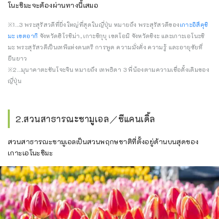
โนะชิมะจะต้องผ่านทางนี้เสมอ
※1…3 พระสุรัสวดีที่ยิ่งใหญ่ที่สุดในญี่ปุ่น หมายถึง พระสุรัสวดีของ
เกาะอิสึคุชิ
มะ เขตอากิ
จังหวัดฮิโรชิม่า, เกาะชิกุบุ เขตโอมิ จังหวัดชิงะ และเกาะเอโนะชิ
มะ พระสุรัสวดีเป็นเทพีแห่งดนตรี การพูด ความมั่งคั่ง ความรู้ และอายุขัยที่
ยืนยาว
※2…มุนาคาตะซันโจะจิน หมายถึง เทพธิดา 3 พี่น้องตามความเชื่อดั้งเดิมของ
ญี่ปุ่น
2.สวนสาธารณะซามูเอล／ซีแคนเดิ้ล
สวนสาธารณะซามูเอลเป็นสวนพฤกษชาติที่ตั้งอยู่ด้านบนสุดของ
เกาะเอโนะชิมะ