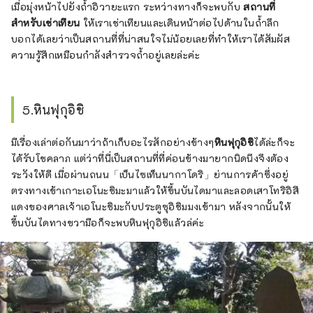
เมื่อมุ่งหน้าไปยังถ้ำอิวายะแรก ระหว่างทางก็จะพบกับ
สถานที่
สำหรับเช่าเทียน
ให้เราเช่าเทียนและเดินหน้าต่อไปด้านในถ้ำลึก
บอกได้เลยว่าเป็นสถานที่ที่น่าสนใจไม่น้อยเลยที่ทำให้เราได้สัมผัส
ความรู้สึกเหมือนกำลังสำรวจถ้ำอยู่เลยล่ะค่ะ
5.หินฟุกุอิชิ
มีเรื่องเล่าต่อกันมาว่าถ้าเก็บอะไรสักอย่างข้างๆ
หินฟุกุอิชิ
ได้ล่ะก็จะ
ได้รับโชคลาภ แต่ว่าที่นี่เป็นสถานที่ที่ค่อนข้างมายากนิดนึงจึงต้อง
ระวังให้ดี เมื่อผ่านถนน「เบ็นไซเท็นนากาโดริ」ย่านการค้าซึ่งอยู่
ตรงทางเข้าเกาะเอโนะชิมะมาแล้วให้ขึ้นบันไดมาและลอดเสาโทริอิสี
แดงของศาลเจ้าเอโนะชิมะกับประตูซุอิชิมมงเข้ามา หลังจากนั้นให้
ขึ้นบันไดทางขวามือก็จะพบหินฟุกุอิชิแล้วล่ค่ะ