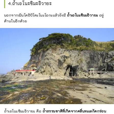
4.ถ้ำเอโนะชิมะอิวายะ
นอกจากเนินโคอิบิโตะโนะโอกะแล้วยังมี
ถ้ำเอโนะชิมะอิวายะ
อยู่
ด้านในอีกด้วย
ถ้ำเอโนะชิมะอิวายะ คือ
ถ้ำธรรมชาติที่เกิดจากคลื่นทะเลกัดกร่อน