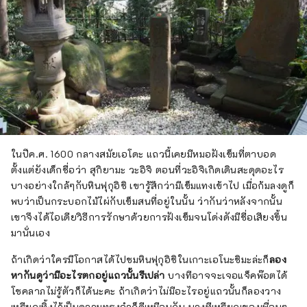
ในปีค.ศ. 1600 กลางสมัยเอโดะ แถวนี้เคยมีหมอฝังเข็มที่ตาบอด
ตั้งแต่ยังเด็กชื่อว่า สุกิยามะ วะอิจิ ตอนที่วะอิจิเกิดเดินสะดุดอะไร
บางอย่างใกล้ๆกับหินฟุกุอิชิ เขารู้สึกว่ามีเข็มแทงเข้าไป เมื่อก้มลงดูก็
พบว่าเป็นกระบอกไม้ไผ่กับเข็มสนที่อยู่ในนั้น ว่ากันว่าหลังจากนั้น
เขาจึงได้ไอเดียวิธีการรักษาด้วยการฝังเข็มจนโด่งดังมีชื่อเสียงขึ้น
มานั่นเอง
ถ้าเกิดว่าใครมีโอกาสได้ไปชมหินฟุกุอิชิในเกาะเอโนะชิมะล่ะก็
ลอง
หากันดูว่ามีอะไรตกอยู่แถวนั้นรึเปล่า
บางทีอาจจะเจอแจ็คพ๊อตได้
โชคลาภไม่รู้ตัวก็ได้นะคะ ถ้าเกิดว่าไม่มีอะไรอยู่แถวนั้นก็ลองวาง
เหรียญทิ้งไว้เป็นความทรงจำก็ดีเหมือนกัน บางทีเหรียญของเพื่อนๆ