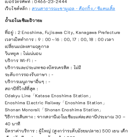
เบอร์โทรศัพท์ : 0466-23-2444
เว็บไซต์หลัก :
สวนสาธารณะซามูเอล・ค็อกกิ้ง／ซีแคนเดิ้ล
ถ้ำเอโนะชิมะอิวายะ
ที่อยู่ : 2 Enoshima, Fujisawa City, Kanagawa Prefecture
เวลาเปิดทำการ : 9：00～16：00, 17：00, 18：00 เวลา
เปลี่ยนแปลงตามฤดูกาล
วันหยุด : ไม่แน่นอน
บริการ Wi-Fi : -
บริการและประเภทของบัตรเครดิต : ไม่มี
ระดับการรองรับภาษา : -
บริการเมนูภาษาอื่นๆ : -
สถานีที่ใกล้ที่สุด :
Odakyu Line「Katase Enoshima Station」
Enoshima Electric Railway「Enoshima Station」
Shonan Monorail「Shonan Enoshima Station」
วิธีการเดินทาง : จากสถานีเอโนะชิมะแต่ละสถานีประมาณ 30 –
40 นาที
อัตราค่าบริการ : ผู้ใหญ่ (สูงกว่าระดับมัธยมปลาย) 500 เยน เด็ก