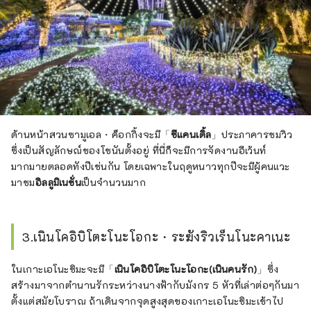
ด้านหน้าสวนซามูเอล・ค็อกกิ้งจะมี「
ซีแคนเดิ้ล
」ประภาคารชมวิว
ซึ่งเป็นสัญลักษณ์ของโชนันตั้งอยู่ ที่นี่ก็จะมีการจัดงานอีเว้นท์
มากมายตลอดทังปีเช่นกัน โดยเฉพาะในฤดูหนาวทุกปีจะมีผู้คนแวะ
มาชม
อิลลูมิเนชั่น
เป็นจำนวนมาก
3.เนินโคอิบิโตะโนะโอกะ・ระฆังริวเร็นโนะคาเนะ
ในเกาะเอโนะชิมะจะมี「
เนินโคอิบิโตะโนะโอกะ(เนินคนรัก)
」ซึ่ง
สร้างมาจากตำนานรักระหว่างนางฟ้ากับมังกร 5 หัวที่เล่าต่อๆกันมา
ตั้งแต่สมัยโบราณ ถ้าเดินจากจุดสูงสุดของเกาะเอโนะชิมะเข้าไป