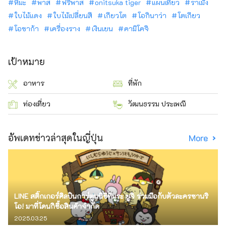
หิมะ
พาส
ฟรีพาส
onitsuka tiger
แผนเที่ยว
ราเม็ง
ใบไม้แดง
ใบไม้เปลี่ยนสี
เกียวโต
โอกินาว่า
โตเกียว
โอซาก้า
เครื่องราง
เงินเยน
คามิโคจิ
เป้าหมาย
อาหาร
ที่พัก
ท่องเที่ยว
วัฒนธรรม ประเพณี
อัพเดทข่าวล่าสุดในญี่ปุ่น
More
LINE สติ๊กเกอร์ศิลปินการ์ตูนนิชิทีมูระ ยูจิ ร่วมมือกับตัวละครซานริ
โอ! มาที่โดนกิซื้อสินค้าจำกัด
2025.03.25