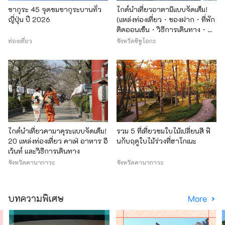
ซากุระ 45 จุดชมซากุระบานทั่ว
ไกด์นำเที่ยวอาตามิแบบจัดเต็ม!
ญี่ปุ่น ปี 2026
(แหล่งท่องเที่ยว・ของฝาก・ที่พัก
ติดออนเซ็น・วิธีการเดินทาง・
งานอีเว้นท์ประจำปี 2017)
ท่องเที่ยว
จังหวัดชิซูโอกะ
ไกด์นำเที่ยวคามาคุระแบบจัดเต็ม!
รวม 5 ที่เที่ยวชมใบไม้เปลี่ยนสี ฟิ
20 แหล่งท่องเที่ยว คาเฟ่ อาหาร อี
นกับฤดูใบไม้ร่วงที่ฮาโกเนะ
เว้นท์ และวิธีการเดินทาง
จังหวัดคานากาวะ
จังหวัดคานากาวะ
บทความพิเศษ
More