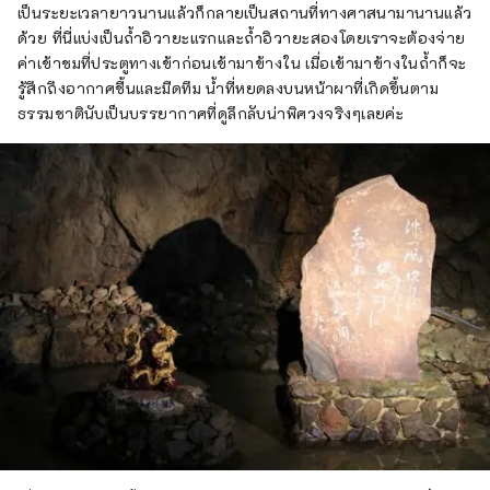
เป็นระยะเวลายาวนานแล้วก็กลายเป็นสถานที่ทางศาสนามานานแล้ว
ด้วย ที่นี่แบ่งเป็นถ้ำอิวายะแรกและถ้ำอิวายะสองโดยเราจะต้องจ่าย
ค่าเข้าชมที่ประตูทางเข้าก่อนเข้ามาข้างใน เมื่อเข้ามาข้างในถ้ำก็จะ
รู้สึกถึงอากาศชื้นและมืดทึม น้ำที่หยดลงบนหน้าผาที่เกิดขึ้นตาม
ธรรมชาตินับเป็นบรรยากาศที่ดูลึกลับน่าพิศวงจริงๆเลยค่ะ