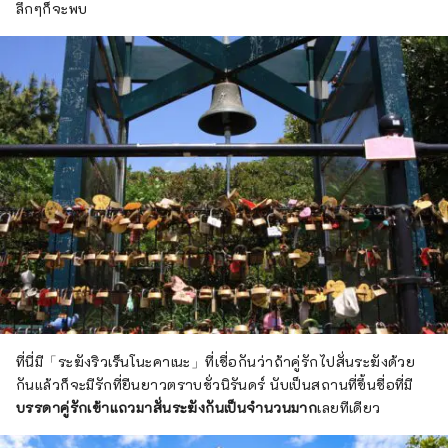
ลึกๆก็จะพบ
ที่นี่มี「ระฆังริวเร็นโนะคาเนะ」ที่เชื่อกันว่าถ้าคู่รักไปสั่นระฆังด้วย
กันแล้วก็จะมีรักที่ยืนยาวตราบชั่วนิรันดร์ นับเป็นสถานที่ขึ้นชื่อที่มี
บรรดาคู่รักเข้าแถวมาสั่นระฆังกันเป็นจำนวนมาก
เลยทีเดียว