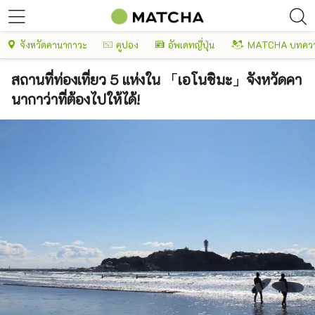
จังหวัดคานากาวะ
คูปอง
อัพเดทญี่ปุ่น
MATCHA บทควา
สถานที่ท่องเที่ยว 5 แห่งใน 「เอโนชิมะ」จังหวัดคา
นากาว่าที่ต้องไปให้ได้!