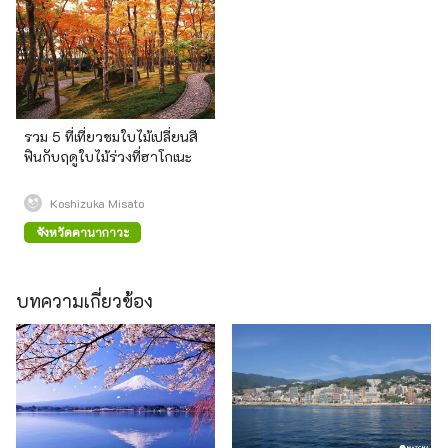
รวม 5 ที่เที่ยวชมใบไม้เปลี่ยนสี
ฟินกับฤดูใบไม้ร่วงที่ฮาโกเนะ
Koshizuka Misato
จังหวัดคานากาวะ
บทความเกี่ยวข้อง