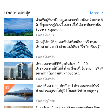
บทความล่าสุด
More
สำหรับผู้ที่มาเยือนภูเขาทาคาโอะเป็นครั้งแรก: 5
สิ่งที่คุณควรรู้ก่อนขึ้นเขา เพื่อให้การปีนเขาเป็น
ไปอย่างสนุกสนาน
จังหวัดโตเกียว
เรียนรู้ประวัติศาสตร์ไปพร้อมกับการวิ่งรอบ
ปราสาทโอซาก้าด้วยไกด์เสียง "วิ่ง วิ่ง เรียนรู้"
จังหวัดโอซาก้า
ประสบการณ์ที่ดีที่สุดในโอซาก้า: 20
ประสบการณ์ที่ไม่ซ้ำใครที่จะเพิ่มในรายการสิ่งที่
อยากทำในการเดินทางของคุณ
จังหวัดโอซาก้า
[ออกเดินทางจากโตเกียว] ประสบการณ์ทัวร์
ส่วนตัวชมภูเขาไฟฟูจิ | วันแห่งอิสรภาพสุดหรู
จังหวัดชิซูโอกะ
ลิ้มรสโอซาก้าแบบครบถ้วน: อาหารพิเศษที่คน