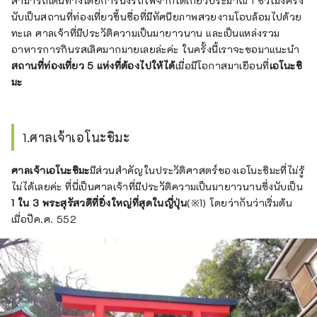
สามารถเดินทางโดยการนั่งรถไฟจากโตเกียวประมาณ 1 ชั่วโมงครึ่ง
ンボジア シンガポール インドネシア フィ
ジー グアム ハワイ アメリカ(本土)
นับเป็นสถานที่ท่องเที่ยวขึ้นชื่อที่มีทัศนียภาพสวยงามโอบล้อมไปด้วย
ทะเล ศาลเจ้าที่มีประวัติความเป็นมายาวนาน และเป็นแหล่งรวม
อาหารการกินรสเลิศมากมายเลยล่ะค่ะ ในครั้งนี้เราจะขอมาแนะนำ
สถานที่ท่องเที่ยว 5 แห่งที่ต้องไปให้ได้
เมื่อมีโอกาสมาเยือนที่
เอโนะชิ
มะ
1.ศาลเจ้าเอโนะชิมะ
ศาลเจ้าเอโนะชิมะ
มีส่วนสำคัญในประวัติศาสตร์ของเอโนะชิมะที่ไม่รู้
ไม่ได้เลยค่ะ ที่นี่เป็นศาลเจ้าที่มีประวัติความเป็นมายาวนานซึ่งนับเป็น
1 ใน 3 พระสุรัสวดีที่ยิ่งใหญ่ที่สุดในญี่ปุ่น
(※1) โดยว่ากันว่าเริ่มต้น
เมื่อปีค.ศ. 552