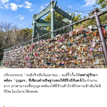
บริเวณรอบๆ「ระฆังริวเร็นโนะคาเนะ」จะมีรั้วกั้นให้
เหล่าคู่รักมา
คล้อง「กุญแจ」ที่เขียนคำอธิษฐานขอให้มีรักนิรันดร์
เป็นจำนวน
มาก เราสามารถซื้อกุญแจคล้องได้ที่ร้านค้าใกล้กับทางเข้าเนินโคอิ
บิโตะโนะโอกะได้เลยค่ะ