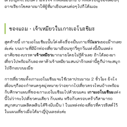
อาจเรียกโชคลาภมาให้ผู้ที่มาเยือนคนต่อๆไปก็ได้เนอะ
ของแถม・เจ้าเหมียวในเกาะเอโนะชิมะ
สุดท้ายนี้ เกาะเอโนะชิมะนั้นโด่งดังเรื่องเป็นเกาะที่มี
แมว
เยอะม๊ากเลย
ล่ะค่ะ บนเกาะที่มีนักท่องเที่ยวมาเยือนทุกวี่ทุกวันแห่งนี้เป็นแหล่ง
อาศัยของบรรดา
เจ้าเหมียว
มากมายโดยไม่รู้ตัวเลย ถ้าได้ลองมา
เที่ยวไปพร้อมกับลองหาตัวเจ้าเหมียวแสนน่ารักเหล่านี้ดูก็น่าจะสนุก
ไปอีกแบบนะเนี่ย
การเที่ยวชมทั้งเกาะเอโนะชิมะจะใช้เวลาประมาณ 2 ชั่วโมง ยังไง
เพื่อนๆก็ลองกำหนดจุดมุ่งหมายว่าอยากไปเที่ยวตรงไหนบ้างพร้อม
กับศึกษาแผนที่ของเกาะเอโนะชิมะไปด้วยนะคะ
เกาะเอโนะชิมะ
แห่ง
นี้ไม่ว่าจะไปเที่ยวคนเดียว กับแฟน หรือกับครอบครัวก็สามารถ
สนุกสนานเพลิดเพลินได้จึงนับเป็น 1 ในแหล่งท่องเที่ยวที่ควรลิสต์ไว้
ในแผนเที่ยวเมื่อได้มาญี่ปุ่นเลยล่ะค่ะ