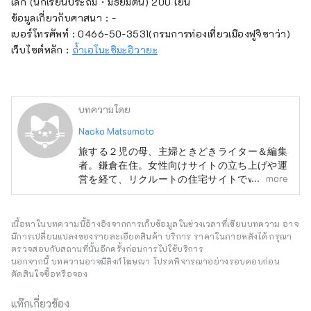
เล็ก (นักเรียนประถม・มัธยมต้น) 200 เยน
ข้อมูลเกี่ยวกับศาสนา : -
เบอร์โทรศัพท์ : 0466-50-3531(กรมการท่องเที่ยวเมืองฟูจิซาว่า)
เว็บไซต์หลัก :
ถ้ำเอโนะชิมะอิวายะ
บทความโดย
Naoko Matsumoto
旅する２児の母、主婦ときどきライター＆編集
者。鎌倉在住。女性向けサイトの立ち上げや運
more
営を経て、リクルートの住宅サイトでweb編集
者を経験。20代最後の年にはイギリスに留
学。酒好き、旅好き、美味しいもの好き。
【渡航歴】イギリス スペイン エジプト 韓
เนื้อหาในบทความนี้อ้างอิงจากการเก็บข้อมูลในช่วงเวลาที่เขียนบทความ อาจ
国 中国 台湾 タイ ベトナム ラオス カ
มีการเปลี่ยนแปลงของรายละเอียดสินค้า บริการ ราคาในภายหลังได้ กรุณา
ンボジア シンガポール インドネシア フィ
ตรวจสอบกับสถานที่นั้นอีกครั้งก่อนการไปใช้บริการ
นอกจากนี้ บทความอาจมีลิงก์โฆษณา โปรดพิจารณาอย่างรอบคอบก่อน
ジー グアム ハワイ アメリカ(本土)
ตัดสินใจซื้อหรือจอง
แท๊กเกี่ยวข้อง