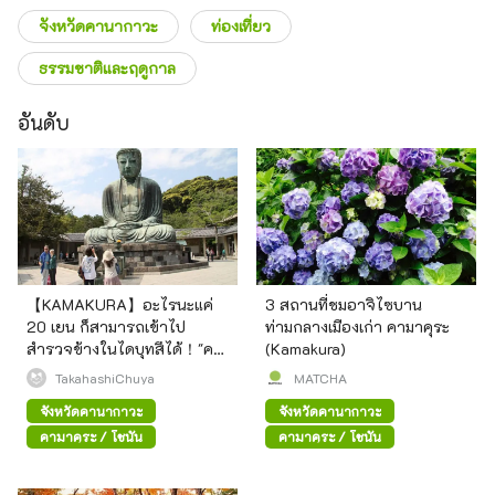
จังหวัดคานากาวะ
ท่องเที่ยว
ธรรมชาติและฤดูกาล
อันดับ
【KAMAKURA】อะไรนะแค่
3 สถานที่ชมอาจิไซบาน
20 เยน ก็สามารถเข้าไป
ท่ามกลางเมืองเก่า คามาคุระ
สำรวจข้างในไดบุทสึได้！"คา
(Kamakura)
มาคุระไดบุทสึ" คืออะไร？
TakahashiChuya
MATCHA
จังหวัดคานากาวะ
จังหวัดคานากาวะ
คามาคุระ / โชนัน
คามาคุระ / โชนัน