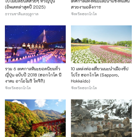
ใบไม้เปลี่ยนสีสวยๆ ทั่วญี่ปุ่น
เทศกาลแห่งหิมะและน้ำแข็งที่แสน
(อัพเดทล่าสุดปี 2025)
สวยงามอลังการ
ธรรมชาติและฤดูกาล
จังหวัดฮอกไกโด
รวม 6 เทศกาลหิมะยอดนิยมทั่ว
10 แหล่งท่องเที่ยวแนะนำเมืองซัป
ญี่ปุ่น ฉบับปี 2018 (ฮอกไกโด นี
โปโร ฮอกไกโด (Sapporo,
งาตะ อาโอโมริ โทจิกิ)
Hokkaido)
จังหวัดฮอกไกโด
จังหวัดฮอกไกโด