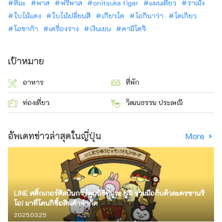
หิมะ
พาส
ฟรีพาส
onitsuka tiger
แผนเที่ยว
ราเม็ง
ใบไม้แดง
ใบไม้เปลี่ยนสี
เกียวโต
โอกินาว่า
โตเกียว
โอซาก้า
เครื่องราง
เงินเยน
คามิโคจิ
เป้าหมาย
อาหาร
ที่พัก
ท่องเที่ยว
วัฒนธรรม ประเพณี
อัพเดทข่าวล่าสุดในญี่ปุ่น
More
LINE สติ๊กเกอร์ศิลปินการ์ตูนนิชิทีมูระ ยูจิ ร่วมมือกับตัวละครซานริ
โอ! มาที่โดนกิซื้อสินค้าจำกัด
2025.03.25