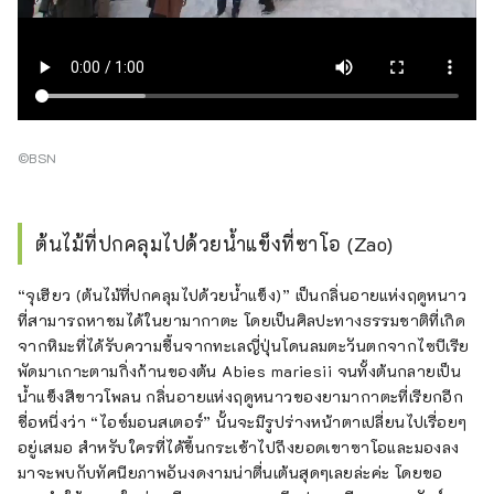
©BSN
ต้นไม้ที่ปกคลุมไปด้วยน้ำแข็งที่ซาโอ (Zao)
“จุเฮียว (ต้นไม้ที่ปกคลุมไปด้วยน้ำแข็ง)” เป็นกลิ่นอายแห่งฤดูหนาว
ที่สามารถหาชมได้ในยามากาตะ โดยเป็นศิลปะทางธรรมชาติที่เกิด
จากหิมะที่ได้รับความชื้นจากทะเลญี่ปุ่นโดนลมตะวันตกจากไซบีเรีย
พัดมาเกาะตามกิ่งก้านของต้น Abies mariesii จนทั้งต้นกลายเป็น
น้ำแข็งสีขาวโพลน กลิ่นอายแห่งฤดูหนาวของยามากาตะที่เรียกอีก
ชื่อหนึ่งว่า “ไอซ์มอนสเตอร์” นั้นจะมีรูปร่างหน้าตาเปลี่ยนไปเรื่อยๆ
อยู่เสมอ สำหรับใครที่ได้ขึ้นกระเช้าไปถึงยอดเขาซาโอและมองลง
มาจะพบกับทัศนียภาพอันงดงามน่าตื่นเต้นสุดๆเลยล่ะค่ะ โดยขอ