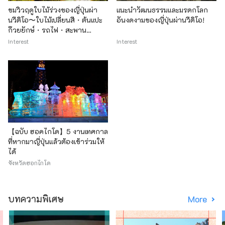
ชมวิวฤดูใบไม้ร่วงของญี่ปุ่นผ่า
แนะนำวัฒนธรรมและมรดกโลก
นวีดิโอ〜ใบไม้เปลี่ยนสี・ต้นแปะ
อันงดงามของญี่ปุ่นผ่านวีดิโอ!
ก๊วยยักษ์・รถไฟ・สะพาน
แขวน〜
Interest
Interest
【ฉบับ ฮอคไกโด】5 งานเทศกาล
ที่หากมาญี่ปุ่นแล้วต้องเข้าร่วมให้
ได้
จังหวัดฮอกไกโด
บทความพิเศษ
More