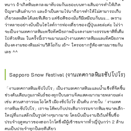
หนาว ถ้าเกิดหิมะตกลงมาทับถมกันเยอะบนทางเดินอาจทำให้เกิด
ปัญหาเดินลำบาก และถ้าเป็นตามไร่นาก็อาจทำให้ไม่สามารถเก็บ
เกี่ยวผลผลิตได้เลยทีเดียว แต่ข้อดีของมันก็มีเหมือนกันนะ... เพราะ
ว่าหลายอย่างนับเป็นไฮไลท์การท่องเที่ยวของญี่ปุ่นเลยล่ะค่ะ ไม่ว่า
จะเป็นงานเทศกาลหิมะหรือทัศนียภาพอันงดงามทางธรรมชาติที่เต็ม
ไปด้วยหิมะ ในครั้งนี้เราจะมาแนะนำงานเทศกาลหิมะและทัศนียภาพ
อันงดงามของหิมะผ่านวีดิโอกัน เย้〜 ใครอยากรู้ต้องตามมาชมกัน
เลย ^^
Sapporo Snow Festival (งานเทศกาลหิมะซัปโปโร)
「งานเทศกาลหิมะซัปโปโร」เป็นงานเทศกาลหิมะและน้ำแข็งที่จัดขึ้น
ช่วงต้นเดือนกุมภาพันธ์ของทุกปีบนลานจัดแสดงมากมายหลายแห่ง
เช่น สวนสาธารณะโอโดริ เมืองซัปโปโร เป็นต้น ภายใน「งานเทศ
กาลหิมะซัปโปโร」เราจะได้พบกับประติมากรรมจากหิมะขนาดเล็ก-
ใหญ่ที่แกะสลักเป็นรูปต่างๆมากมาย โดยนับเป็นงานอีเว้นท์ขึ้นชื่อ
ประจำฤดูหนาวของฮอกไกโดซึ่งมีผู้เข้าชมจากทั่วญี่ปุ่นกว่า 2 ล้าน
คนเป็นประจำทุกปีเลยทีเดียว