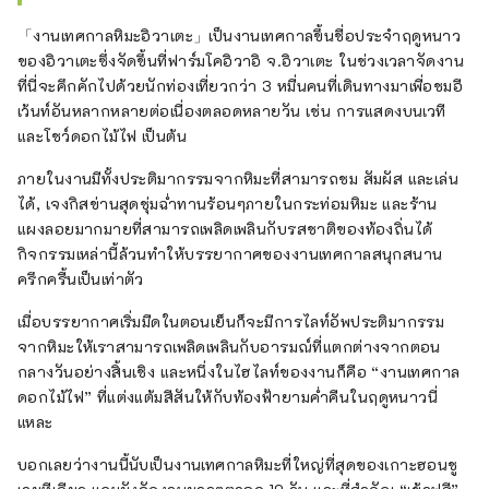
「งานเทศกาลหิมะอิวาเตะ」เป็นงานเทศกาลขึ้นชื่อประจำฤดูหนาว
ของอิวาเตะซึ่งจัดขึ้นที่ฟาร์มโคอิวาอิ จ.อิวาเตะ ในช่วงเวลาจัดงาน
ที่นี่จะคึกคักไปด้วยนักท่องเที่ยวกว่า 3 หมื่นคนที่เดินทางมาเพื่อชมอี
เว้นท์อันหลากหลายต่อเนื่องตลอดหลายวัน เช่น การแสดงบนเวที
และโชว์ดอกไม้ไฟ เป็นต้น
ภายในงานมีทั้งประติมากรรมจากหิมะที่สามารถชม สัมผัส และเล่น
ได้, เจงกิสข่านสุดชุ่มฉ่ำทานร้อนๆภายในกระท่อมหิมะ และร้าน
แผงลอยมากมายที่สามารถเพลิดเพลินกับรสชาติของท้องถิ่นได้
กิจกรรมเหล่านี้ล้วนทำให้บรรยากาศของงานเทศกาลสนุกสนาน
ครึกครื้นเป็นเท่าตัว
เมื่อบรรยากาศเริ่มมืดในตอนเย็นก็จะมีการไลท์อัพประติมากรรม
จากหิมะให้เราสามารถเพลิดเพลินกับอารมณ์ที่แตกต่างจากตอน
กลางวันอย่างสิ้นเชิง และหนึ่งในไฮไลท์ของงานก็คือ “งานเทศกาล
ดอกไม้ไฟ” ที่แต่งแต้มสีสันให้กับท้องฟ้ายามค่ำคืนในฤดูหนาวนี่
แหละ
บอกเลยว่างานนี้นับเป็นงานเทศกาลหิมะที่ใหญ่ที่สุดของเกาะฮอนชู