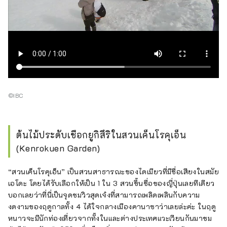
©IBC
ต้นไม้ประดับเชือกยูกิสึริในสวนเค็นโรคุเอ็น
(Kenrokuen Garden)
“สวนเค็นโรคุเอ็น” เป็นสวนสาธารณะของไดเมียวที่มีชื่อเสียงในสมัย
เอโดะ โดยได้รับเลือกให้เป็น 1 ใน 3 สวนขึ้นชื่อของญี่ปุ่นเลยทีเดียว
บอกเลยว่าที่นี่เป็นจุดชมวิวสุดเจ๋งที่สามารถเพลิดเพลินกับความ
งดงามของฤดูกาลทั้ง 4 ได้ใจกลางเมืองคานาซาว่าเลยล่ะค่ะ ในฤดู
หนาวจะมีนักท่องเที่ยวจากทั้งในและต่างประเทศแวะเวียนกันมาชม