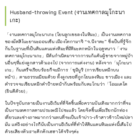
Husband-throwing Event (งานเทศกาลมุโกะนา
เกะ)
「งานเทศกาลมุโกะนาเกะ (โยนลูกเขยลงในหิมะ)」เป็นงานเทศกาล
ของมัตสึโนะยามะออนเซ็น เมืองโทกามาจิ “จ.นีงาตะ” ซึ่งเป็นที่รู้จัก
กันในฐานะที่เป็นดินแดนแห่งหิมะที่มีหิมะตกหนักในฤดูหนาว「งาน
เทศกาลมุโกะนาเกะ」มีต้นกำเนิดมาจากการแก้แค้นผู้ชายจากหมู่บ้า
นอื่นๆที่แย่งลูกสาวตัวเองไป (จากการแต่งงาน) หลังจาก「มุโกะนา
เกะ」กันเสร็จเรียบร้อยก็จะมีการ「ซุมินูริ (การเขียนหมึกบน
หน้า)」ตามธรรมเนียมด้วย ทั้งลูกเขยที่ถูกโยนลงหิมะ ชาวเมือง และ
ตำรวจจะเขียนหมึกดำป้ายหน้ากันพร้อมกับตะโกนว่า「โอเมเดโต
(ยินดีด้วย)」
ในปัจจุบันกลายเป็นงานอีเว้นท์ที่จัดขึ้นเพื่อความบันเทิงมากกว่าที่จะ
เป็นงานเทศกาลตามประเพณีไปซะแล้ว โดยจัดขึ้นเพื่อเรียกนักท่อง
เที่ยวและช่างภาพมากกว่าแทนที่จะเป็นเจ้าบ่าว-เจ้าสาวข้าวใหม่ปลา
มัน แต่ถึงอย่างไรก็นับเป็นงานอีเว้นท์ที่ทำให้ดินแดนหิมะแห่งนี้เต็มไป
ด้วยเสียงหัวเราะคึกคักเฮฮาได้จริงๆค่ะ