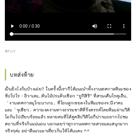
©TUY
บทส่งท้าย
เป็นยังไงกันบ้างเอ่ย? ในครั้งนี้เราก็ได้แนะนำทั้งงานเทศกาลหิมะของ
ซัปโปโร・อิวาเตะ, ต้นไม้ประดับเชือก “ยูกิสึริ” ที่สวนเค็นโรคุเอ็น,
「งานเทศกาลมุโกะนาเกะ」ที่โยนลูกเขยลงในหิมะของจ.นีงาตะ
และ「จุเฮียว」ความงดงามทางธรรมชาติที่รังสรรค์โดยหิมะผ่านวีดิ
โอกันไปเรียบร้อยแล้ว หลายคนที่ได้ดูคลิปวีดิโอก็น่าจะอยากไปชม
สถานที่จริงกันแน่นอน บอกเลยว่าทุกงานเทศกาลสวยและสนุกมาก
จริงๆค่ะ อย่าลืมแวะมาเที่ยวกันให้ได้นะคะ ^^