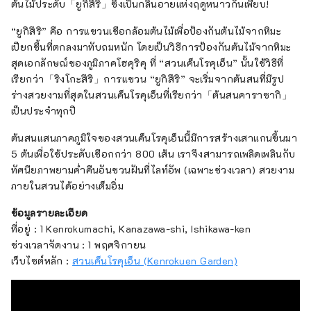
ต้นไม้ประดับ「ยูกิสึริ」ซึ่งเป็นกลิ่นอายแห่งฤดูหนาวกันเพียบ!
“ยูกิสึริ” คือ การแขวนเชือกล้อมต้นไม้เพื่อป้องกันต้นไม้จากหิมะ
เปียกชื้นที่ตกลงมาทับถมหนัก โดยเป็นวิธีการป้องกันต้นไม้จากหิมะ
สุดเอกลักษณ์ของภูมิภาคโฮคุริคุ ที่ “สวนเค็นโรคุเอ็น” นั้นใช้วิธีที่
เรียกว่า「ริงโกะสึริ」การแขวน “ยูกิสึริ” จะเริ่มจากต้นสนที่มีรูป
ร่างสวยงามที่สุดในสวนเค็นโรคุเอ็นที่เรียกว่า「ต้นสนคาราซากิ」
เป็นประจำทุกปี
ต้นสนแสนภาคภูมิใจของสวนเค็นโรคุเอ็นนี้มีการสร้างเสาแกนขึ้นมา
5 ต้นเพื่อใช้ประดับเชือกกว่า 800 เส้น เราจึงสามารถเพลิดเพลินกับ
ทัศนียภาพยามค่ำคืนอันชวนฝันที่ไลท์อัพ (เฉพาะช่วงเวลา) สวยงาม
ภายในสวนได้อย่างเต็มอิ่ม
ข้อมูลรายละเอียด
ที่อยู่ : 1 Kenrokumachi, Kanazawa-shi, Ishikawa-ken
ช่วงเวลาจัดงาน : 1 พฤศจิกายน
เว็บไซต์หลัก :
สวนเค็นโรคุเอ็น (Kenrokuen Garden)