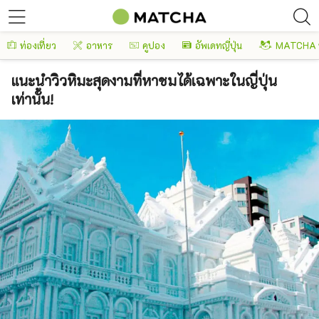
ท่องเที่ยว
อาหาร
คูปอง
อัพเดทญี่ปุ่น
MATCHA 
แนะนำวิวหิมะสุดงามที่หาชมได้เฉพาะในญี่ปุ่น
เท่านั้น!