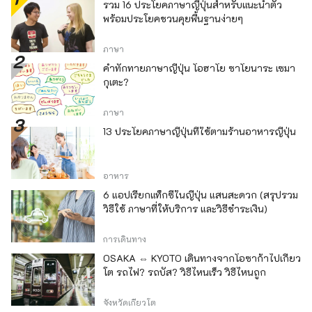
รวม 16 ประโยคภาษาญี่ปุ่นสำหรับแนะนำตัว
พร้อมประโยคชวนคุยพื้นฐานง่ายๆ
ภาษา
คำทักทายภาษาญี่ปุ่น โอฮาโย ซาโยนาระ เซมา
กุเตะ?
ภาษา
13 ประโยคภาษาญี่ปุ่นที่ใช้ตามร้านอาหารญี่ปุ่น
อาหาร
6 แอปเรียกแท็กซี่ในญี่ปุ่น แสนสะดวก (สรุปรวม
วิธีใช้ ภาษาที่ให้บริการ และวิธีชำระเงิน)
การเดินทาง
OSAKA ⇔ KYOTO เดินทางจากโอซาก้าไปเกียว
โต รถไฟ? รถบัส? วิธีไหนเร็ว วิธีไหนถูก
จังหวัดเกียวโต