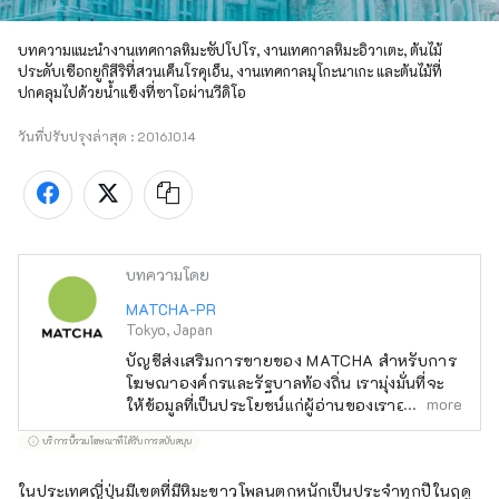
บทความแนะนำงานเทศกาลหิมะซัปโปโร, งานเทศกาลหิมะอิวาเตะ, ต้นไม้
ประดับเชือกยูกิสึริที่สวนเค็นโรคุเอ็น, งานเทศกาลมุโกะนาเกะ และต้นไม้ที่
ปกคลุมไปด้วยน้ำแข็งที่ซาโอผ่านวีดิโอ
วันที่ปรับปรุงล่าสุด :
2016.10.14
บทความโดย
MATCHA-PR
Tokyo, Japan
บัญชีส่งเสริมการขายของ MATCHA สำหรับการ
โฆษณาองค์กรและรัฐบาลท้องถิ่น เรามุ่งมั่นที่จะ
more
ให้ข้อมูลที่เป็นประโยชน์แก่ผู้อ่านของเราอย่าง
สนุกสนาน
บริการนี้รวมโฆษณาที่ได้รับการสนับสนุน
ในประเทศญี่ปุ่นมีเขตที่มีหิมะขาวโพลนตกหนักเป็นประจำทุกปีในฤดู