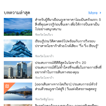
บทความล่าสุด
More
สำหรับผู้ที่มาเยือนภูเขาทาคาโอะเป็นครั้งแรก: 5
สิ่งที่คุณควรรู้ก่อนขึ้นเขา เพื่อให้การปีนเขาเป็น
ไปอย่างสนุกสนาน
จังหวัดโตเกียว
เรียนรู้ประวัติศาสตร์ไปพร้อมกับการวิ่งรอบ
ปราสาทโอซาก้าด้วยไกด์เสียง "วิ่ง วิ่ง เรียนรู้"
จังหวัดโอซาก้า
ประสบการณ์ที่ดีที่สุดในโอซาก้า: 20
ประสบการณ์ที่ไม่ซ้ำใครที่จะเพิ่มในรายการสิ่งที่
อยากทำในการเดินทางของคุณ
จังหวัดโอซาก้า
[ออกเดินทางจากโตเกียว] ประสบการณ์ทัวร์
ส่วนตัวชมภูเขาไฟฟูจิ | วันแห่งอิสรภาพสุดหรู
จังหวัดชิซูโอกะ
ลิ้มรสโอซาก้าแบบครบถ้วน: อาหารพิเศษที่คน